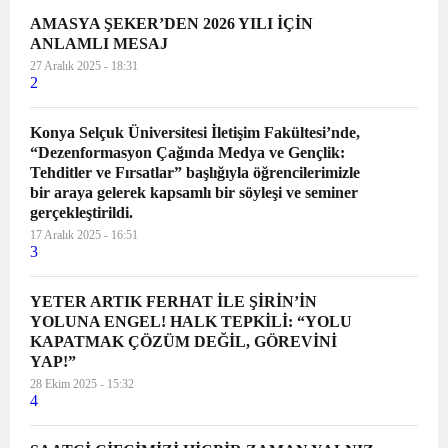
AMASYA ŞEKER’DEN 2026 YILI İÇİN
ANLAMLI MESAJ
27 Aralık 2025 - 18:31
2
Konya Selçuk Üniversitesi İletişim Fakültesi’nde,
“Dezenformasyon Çağında Medya ve Gençlik:
Tehditler ve Fırsatlar” başlığıyla öğrencilerimizle
bir araya gelerek kapsamlı bir söyleşi ve seminer
gerçekleştirildi.
17 Aralık 2025 - 16:51
3
YETER ARTIK FERHAT İLE ŞİRİN’İN
YOLUNA ENGEL! HALK TEPKİLİ: “YOLU
KAPATMAK ÇÖZÜM DEĞİL, GÖREVİNİ
YAP!”
28 Ekim 2025 - 15:32
4