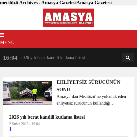
mecitözü Archives - Amasya GazetesiAmasya Gazetesi
MENÜ
16:04
18:31
2026 yılı berat kandili kutlama listesi
AM
AN
EHLİYETSİZ SÜRÜCÜNÜN
SONU
Amasya’dan Mecitözü’ne yolculuk eden
ehliyetsiz sürücünün kullandığı
kamyonet yol kenarına devrildi. Kazada
2026 yılı berat kandili kutlama listesi
2 kişi yaralandı. Edinilen bilgiye göre
Amasya’dan Çorum’un Mecitözü
2 Şubat 2026 - 16:04
1
istikametin...