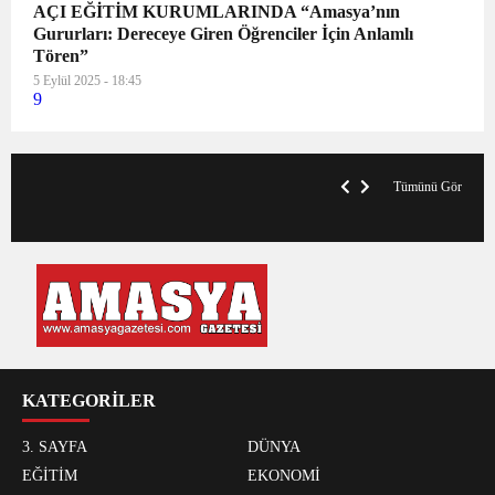
AÇI EĞİTİM KURUMLARINDA “Amasya’nın
Gururları: Dereceye Giren Öğrenciler İçin Anlamlı
Tören”
5 Eylül 2025 - 18:45
9
VegasHero Casino Test: Spiele, Boni &
T
Auszahlungen
A
Tümünü Gör
KATEGORİLER
3. SAYFA
DÜNYA
EĞİTİM
EKONOMİ