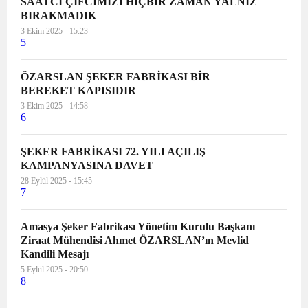
SAATCİ ÇİFCİMİZİ HİÇBİR ZAMAN YALNIZ
BIRAKMADIK
3 Ekim 2025 - 15:23
5
ÖZARSLAN ŞEKER FABRİKASI BİR
BEREKET KAPISIDIR
3 Ekim 2025 - 14:58
6
ŞEKER FABRİKASI 72. YILI AÇILIŞ
KAMPANYASINA DAVET
28 Eylül 2025 - 15:45
7
Amasya Şeker Fabrikası Yönetim Kurulu Başkanı
Ziraat Mühendisi Ahmet ÖZARSLAN’ın Mevlid
Kandili Mesajı
5 Eylül 2025 - 20:50
8