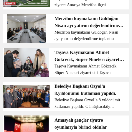
ziyaret Amasya Merzifon ilçesi
kaymakamı Ali Güldoğan Merzifon
Pazar esnaflarını ve Dönertaş mevkiinde
Merzifon kaymakamı Güldoğan
bulunan esnafları ziyaret ederek
Nisan ayı yatırım değerlendirme
vatandaşlarla ve esnaflarla sohb...
toplantısı yaptı
Merzifon kaymakamı Güldoğan Nisan
ayı yatırım değerlendirme toplantısı
yaptı Merzifon kaymakamı Ali
Güldoğan başkanlığı ile Nisan ayı
Taşova Kaymakamı Ahmet
yatırım değerlendirme toplantısı
Gökcecik, Süper Nineleri ziyaret
kaymakamlık salonunda yapıldı. Ka...
etti
Taşova Kaymakamı Ahmet Gökcecik,
Süper Nineleri ziyaret etti Taşova
Kaymakamı Ahmet Gökcecik son
günlerde isimlerinden çok söz ettiren
Belediye Başkanı Özyol’a
“Süper Nineler”’ lakaplı Fadime
8.yıldönümü kutlaması yapıldı.
Korkmaz ve Saliç Korkmaz’ı ziyare...
Belediye Başkanı Özyol’a 8.yıldönümü
kutlaması yapıldı. Gümüşhacıköy
Belediye Başkanı Zehra Özyol’a 8.yıl
kutlaması yapıldı. Gümüşhacıköy
Amasyalı gençler tiyatro
Belediye personelleri, Belediye Başkanı
oyunlarıyla birinci oldular