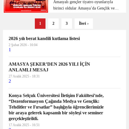
Zehra Özyol ’un göreve...
Amasyalı gençler tiyatro oyunlarıyla
birinci oldular Amasya’da Gençlik ve
Spor Bakanlığı Kültür ve Sanat
Yarışmaları çerçevesinde düzenlenen
1
2
3
İleri ›
“Gençler Arası Tiyatro Yarışması”
Samsun bölge temsilcisi b...
2026 yılı berat kandili kutlama listesi
2 Şubat 2026 - 16:04
1
AMASYA ŞEKER’DEN 2026 YILI İÇİN
ANLAMLI MESAJ
27 Aralık 2025 - 18:31
2
Konya Selçuk Üniversitesi İletişim Fakültesi’nde,
“Dezenformasyon Çağında Medya ve Gençlik:
Tehditler ve Fırsatlar” başlığıyla öğrencilerimizle
bir araya gelerek kapsamlı bir söyleşi ve seminer
gerçekleştirildi.
17 Aralık 2025 - 16:51