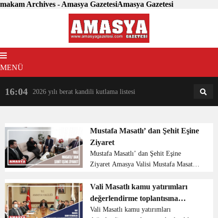
makam Archives - Amasya GazetesiAmasya Gazetesi
MENÜ
16:04
18:31
2026 yılı berat kandili kutlama listesi
AM
AN
Mustafa Masatlı’ dan Şehit Eşine
Ziyaret
Mustafa Masatlı’ dan Şehit Eşine
Ziyaret Amasya Valisi Mustafa Masatlı,
1978 yılında Siirt’te şehit olan Astsubay
Rifat Şahin’in, Taşova ilçesinde yaşayan
Vali Masatlı kamu yatırımları
eşi Yurdanur Şahin’i ziyare...
değerlendirme toplantısına
başkanlık etti
Vali Masatlı kamu yatırımları