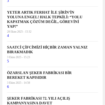
3
YETER ARTIK FERHAT İLE ŞİRİN’İN
YOLUNA ENGEL! HALK TEPKİLİ: “YOLU
KAPATMAK ÇÖZÜM DEĞİL, GÖREVİNİ
YAP!”
28 Ekim 2025 - 15:32
4
SAATCİ ÇİFCİMİZİ HİÇBİR ZAMAN YALNIZ
BIRAKMADIK
3 Ekim 2025 - 15:23
5
ÖZARSLAN ŞEKER FABRİKASI BİR
BEREKET KAPISIDIR
3 Ekim 2025 - 14:58
6
ŞEKER FABRİKASI 72. YILI AÇILIŞ
KAMPANYASINA DAVET