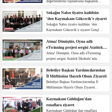
değerlendirme toplantısına başkanlık
etti Amasya Valisi Mustafa Masatlı il
genelinde sunulan kamu hizmetleri ile
Sokağın Nabzı tiyatro kulübün
kamu yatırımlarının genel
’den Kaymakam Gökcecik’e ziyaret
değerlendirilmesinin yapıldığı ...
Sokağın Nabzı tiyatro kulübün ’den
Kaymakam Gökcecik’e ziyaret Gençlik
ve Spor Bakanlığı Kültür ve Sanat
Yarışmaları çerçevesinde Amasya
Atma! Dönüştür, Oyna adlı
elemelerinde birinci olan Sokağın nabzı
eTwinning projesi sergisi Atatürk
tiyatro grubu öğrencile...
İlkokulu’nda gerçekleştirildi
Atma! Dönüştür, Oyna adlı eTwinning
projesi sergisi Atatürk İlkokulu’nda
gerçekleştirildi Amasya Atatürk
İlkokulu Okul Öncesi Öğretmeni Pınar
Belediye Başkan Yardımcılarından
Orak’ın koordinatörlüğünü ve
İl Müftüsüne Hayırlı Olsun Ziyareti
kuruculuğunu yapt...
Belediye Başkan Yardımcılarından İl
Müftümüze Hayırlı Olsun Ziyareti
Amasya Belediye Başkan yardımcısı
Hasan Şahin, Celil İnce Danışman
Kaymakam Güldoğan’dan
Ahmet Yenihan İl Müftüsü Durmuş
esnaflara ziyaret
Ayvaz’ı makamında ziyaret ederek...
Kaymakam Güldoğan’dan esnaflara