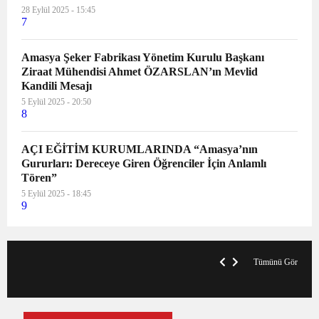
28 Eylül 2025 - 15:45
7
Amasya Şeker Fabrikası Yönetim Kurulu Başkanı
Ziraat Mühendisi Ahmet ÖZARSLAN’ın Mevlid
Kandili Mesajı
5 Eylül 2025 - 20:50
8
AÇI EĞİTİM KURUMLARINDA “Amasya’nın
Gururları: Dereceye Giren Öğrenciler İçin Anlamlı
Tören”
5 Eylül 2025 - 18:45
9
VegasHero Casino Test: Spiele, Boni &
T
Auszahlungen
A
Tümünü Gör