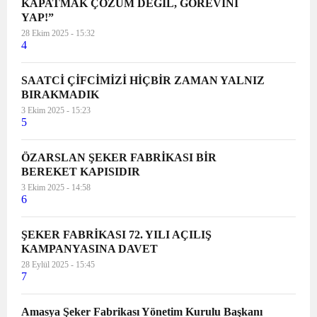
KAPATMAK ÇÖZÜM DEĞİL, GÖREVİNİ
YAP!”
28 Ekim 2025 - 15:32
4
SAATCİ ÇİFCİMİZİ HİÇBİR ZAMAN YALNIZ
BIRAKMADIK
3 Ekim 2025 - 15:23
5
ÖZARSLAN ŞEKER FABRİKASI BİR
BEREKET KAPISIDIR
3 Ekim 2025 - 14:58
6
ŞEKER FABRİKASI 72. YILI AÇILIŞ
KAMPANYASINA DAVET
28 Eylül 2025 - 15:45
7
Amasya Şeker Fabrikası Yönetim Kurulu Başkanı