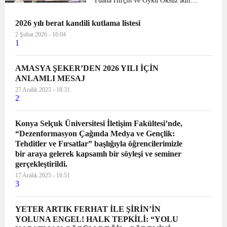
Tuana Hırçın ve Öykü Öksüz adlı
öğrenciler kendi tasarladıkları “Sevgi
2026 yılı berat kandili kutlama listesi
kumbarası” ile arkadaşları arasında
yardım kampanyası başlatıp, LÖSEV
2 Şubat 2026 - 16:04
1
derneğine bin 605 lir...
AMASYA ŞEKER’DEN 2026 YILI İÇİN
ANLAMLI MESAJ
27 Aralık 2025 - 18:31
2
Konya Selçuk Üniversitesi İletişim Fakültesi’nde,
“Dezenformasyon Çağında Medya ve Gençlik:
Tehditler ve Fırsatlar” başlığıyla öğrencilerimizle
bir araya gelerek kapsamlı bir söyleşi ve seminer
gerçekleştirildi.
17 Aralık 2025 - 16:51
3
YETER ARTIK FERHAT İLE ŞİRİN’İN
YOLUNA ENGEL! HALK TEPKİLİ: “YOLU