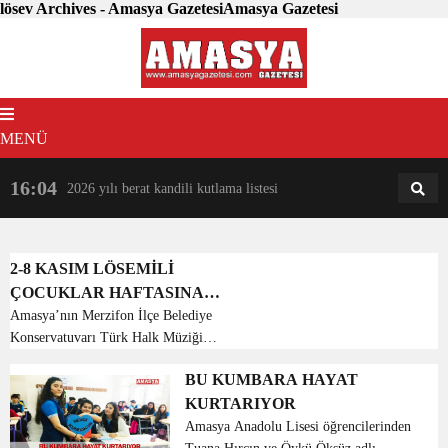
lösev Archives - Amasya GazetesiAmasya Gazetesi
MENÜ
16:04
18:31
2026 yılı berat kandili kutlama listesi
AM
AN
2-8 KASIM LÖSEMİLİ
ÇOCUKLAR HAFTASINA
DESTEK VERDİ.
Amasya’nın Merzifon İlçe Belediye
Konservatuvarı Türk Halk Müziği
Çocuk Korosu taktıkları maske ve
BU KUMBARA HAYAT
söyledikleri şarkı ile 2-8 Kasım
KURTARIYOR
Lösemili Çocuklar haftasına destek
verdi. Amasya’nın Merzifon ...
Amasya Anadolu Lisesi öğrencilerinden