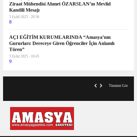
Ziraat Mühendisi Ahmet ÖZARSLAN’ın Mevlid
Kandili Mesajı
5 Eylül 2025 - 20:50
8
AÇI EĞİTİM KURUMLARINDA “Amasya’nın
Gururları: Dereceye Giren Öğrenciler İçin Anlamlı
Tören”
5 Eylül 2025 - 18:45
9
VegasHero Casino Test: Spiele, Boni &
T
Auszahlungen
A
Tümünü Gör