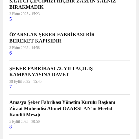
SAATCİ ÇİFCİMİZİ HİÇBİR ZAMAN YALNIZ
BIRAKMADIK
3 Ekim 2025 - 15:23
5
ÖZARSLAN ŞEKER FABRİKASI BİR
BEREKET KAPISIDIR
3 Ekim 2025 - 14:58
6
ŞEKER FABRİKASI 72. YILI AÇILIŞ
KAMPANYASINA DAVET
28 Eylül 2025 - 15:45
7
Amasya Şeker Fabrikası Yönetim Kurulu Başkanı
Ziraat Mühendisi Ahmet ÖZARSLAN’ın Mevlid
Kandili Mesajı
5 Eylül 2025 - 20:50
8