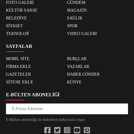
FOTO GALERİ
GÜNDEM
KÜLTÜR SANAT
MAGAZİN
BELEDİYE
SAĞLIK
SİYASET
SPOR
TEKNOLOJİ
VIDEO GALERİ
SAYFALAR
MOBİL SİTE
BURÇLAR
FİRMA EKLE
YAZARLAR
GAZETELER
HABER GÖNDER
SİTENE EKLE
KÜNYE
E-BÜLTEN ABONELİĞİ
E-Bülten aboneliği ile haberlere daha hızlı erişin.