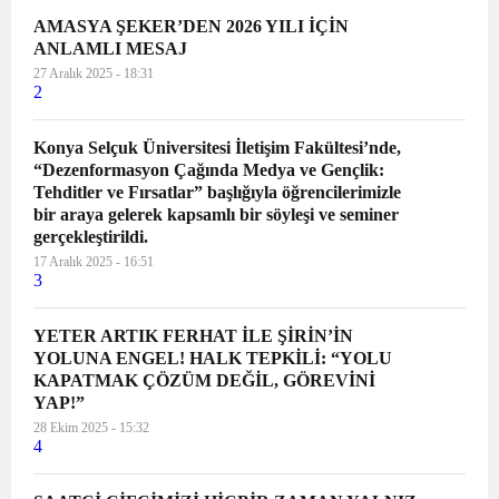
AMASYA ŞEKER’DEN 2026 YILI İÇİN
ANLAMLI MESAJ
27 Aralık 2025 - 18:31
2
Konya Selçuk Üniversitesi İletişim Fakültesi’nde,
“Dezenformasyon Çağında Medya ve Gençlik:
Tehditler ve Fırsatlar” başlığıyla öğrencilerimizle
bir araya gelerek kapsamlı bir söyleşi ve seminer
gerçekleştirildi.
17 Aralık 2025 - 16:51
3
YETER ARTIK FERHAT İLE ŞİRİN’İN
YOLUNA ENGEL! HALK TEPKİLİ: “YOLU
KAPATMAK ÇÖZÜM DEĞİL, GÖREVİNİ
YAP!”
28 Ekim 2025 - 15:32
4