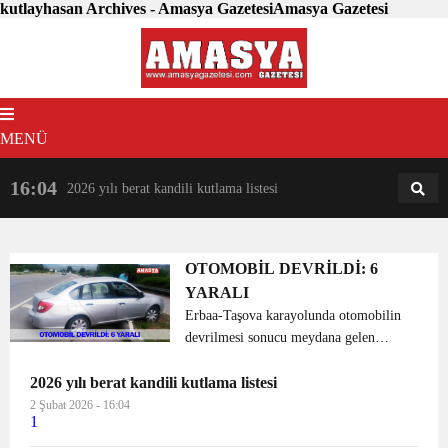
kutlayhasan Archives - Amasya GazetesiAmasya Gazetesi
MENÜ
16:04
18:31
2026 yılı berat kandili kutlama listesi
AM
AN
OTOMOBİL DEVRİLDİ: 6
YARALI
Erbaa-Taşova karayolunda otomobilin
devrilmesi sonucu meydana gelen
kazada 6 kişi yaralandı. Alınan bilgiye
2026 yılı berat kandili kutlama listesi
göre, Sadettin Ölmez (35) idaresindeki
34 HA 2849 plakalı otomobil, Erbaa-
2 Şubat 2026 - 16:04
1
Taşova kara yolund...