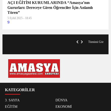
AÇI EĞİTİM KURUMLARINDA “Amasya’nın
Gururları: Dereceye Giren Öğrenciler İçin Anlamlı
Tören”
5 Eylül 2025 - 18:45
9
VegasHero Casino Test: Spiele, Boni &
T
Auszahlungen
A
Tümünü Gör
KATEGORİLER
3. SAYFA
DÜNYA
EĞİTİM
EKONOMİ