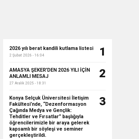
2026 yılı berat kandili kutlama listesi
1
2 Şubat 2026 - 16:04
n”
AMASYA ŞEKER’DEN 2026 YILI İÇİN
2
ANLAMLI MESAJ
27 Aralık 2025 - 18:31
Konya Selçuk Üniversitesi İletişim
3
Fakültesi’nde, “Dezenformasyon
Çağında Medya ve Gençlik:
Tehditler ve Fırsatlar” başlığıyla
öğrencilerimizle bir araya gelerek
kapsamlı bir söyleşi ve seminer
gerçekleştirildi.