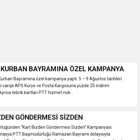
İKASI BİR BEREKET KAPISIDIR
YILI AÇILIŞ KAMPANYASINA DAVET
ı Yönetim Kurulu Başkanı Ziraat Mühendisi Ahmet ÖZARSLAN’ın Mevlid
A “Amasya’nın Gururları: Dereceye Giren Öğrenciler İçin Anlamlı Töre
 KURBAN BAYRAMINA ÖZEL KAMPANYA
rban Bayramına özel kampanya yaptı. 5 – 9 Ağustos tarihleri
et Festivali
çi varışlı APS Kurye ve Posta Kargosuna yüzde 25 indirim
yrıca tebrik kartları PTT hizmet nok...
utlama listesi
ZDEN GÖNDERMESİ SİZDEN
lüğünden “Kart Bizden Göndermesi Sizden” Kampanyası
Amasya PTT Başmüdürlüğü Ramazan Bayramı dolayısıyla