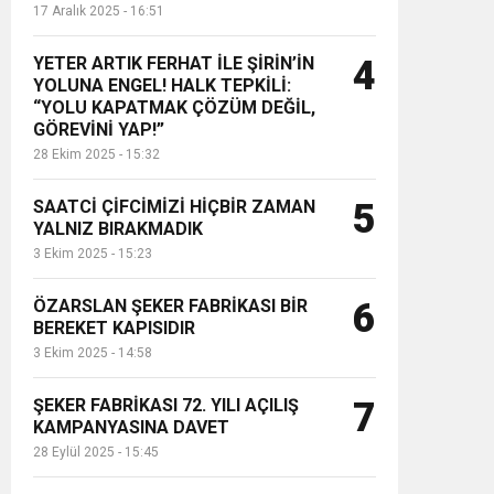
17 Aralık 2025 - 16:51
YETER ARTIK FERHAT İLE ŞİRİN’İN
4
YOLUNA ENGEL! HALK TEPKİLİ:
“YOLU KAPATMAK ÇÖZÜM DEĞİL,
GÖREVİNİ YAP!”
28 Ekim 2025 - 15:32
SAATCİ ÇİFCİMİZİ HİÇBİR ZAMAN
5
YALNIZ BIRAKMADIK
3 Ekim 2025 - 15:23
ÖZARSLAN ŞEKER FABRİKASI BİR
6
BEREKET KAPISIDIR
3 Ekim 2025 - 14:58
ŞEKER FABRİKASI 72. YILI AÇILIŞ
7
KAMPANYASINA DAVET
28 Eylül 2025 - 15:45