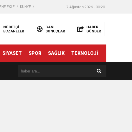
ENE EKLE
KÜNYE
7 Ağustos 2026 - 00:20
NÖBETÇİ
CANLI
HABER
ECZANELER
SONUÇLAR
GÖNDER
SİYASET
SPOR
SAĞLIK
TEKNOLOJİ
er