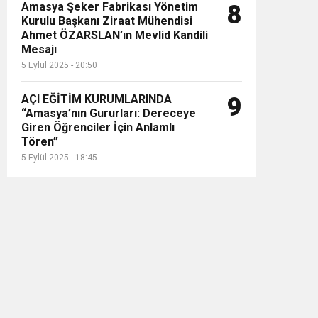
Amasya Şeker Fabrikası Yönetim
8
Kurulu Başkanı Ziraat Mühendisi
Ahmet ÖZARSLAN’ın Mevlid Kandili
Mesajı
5 Eylül 2025 - 20:50
AÇI EĞİTİM KURUMLARINDA
9
“Amasya’nın Gururları: Dereceye
Giren Öğrenciler İçin Anlamlı
Tören”
5 Eylül 2025 - 18:45