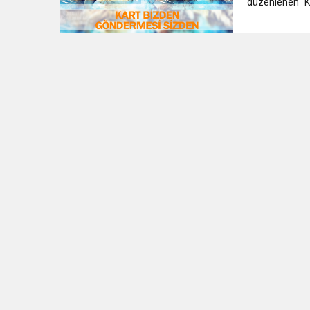
düzenlenen “K