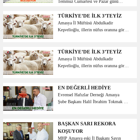
Temmuz Cumartesi ve Pazar günü
Amasya, Suluova Akdağ yöresi Kapaklı
Mesire Yerinde Yapılacaktır. 13
TÜRKİYE’DE İLK 3’TEYİZ
Temmuz Cumartesi günü öğleden sonra
Amasya İl Müftüsü Abdulkadir
başlayacak olan 13. Suluov...
Keşvelioğlu, illerin nüfus oranına göre
Amasya’nın, geçen sene kurban
bağışında Türkiye genelinde ilk 3’e
girdiğini söyledi. Konuyla ilgili bir
TÜRKİYE’DE İLK 3’TEYİZ
açıklama yapan ...
Amasya İl Müftüsü Abdulkadir
Keşvelioğlu, illerin nüfus oranına göre
Amasya’nın, geçen sene kurban
bağışında Türkiye genelinde ilk 3’e
girdiğini söyledi. Konuyla ilgili bir
EN DEĞERLİ HEDİYE
açıklama yapan ...
Evrensel Hafızlar Derneği Amasya
Şube Başkanı Halil İbrahim Tokmak ve
yönetimi Amasya Belediye Başkanı
Mehmet Sarı’yı makamında ziyaret
ettiler. Tokmak Başkan Sarı’ya kuranı
BAŞKAN SARI REKORA
kerim hediye etti. Amasya ...
KOŞUYOR
MHP Amasya eski İl Başkanı Sayın