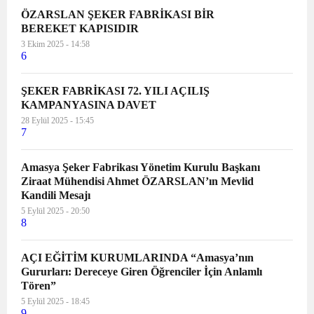
ÖZARSLAN ŞEKER FABRİKASI BİR
BEREKET KAPISIDIR
3 Ekim 2025 - 14:58
6
ŞEKER FABRİKASI 72. YILI AÇILIŞ
KAMPANYASINA DAVET
28 Eylül 2025 - 15:45
7
Amasya Şeker Fabrikası Yönetim Kurulu Başkanı
Ziraat Mühendisi Ahmet ÖZARSLAN’ın Mevlid
Kandili Mesajı
5 Eylül 2025 - 20:50
8
AÇI EĞİTİM KURUMLARINDA “Amasya’nın
Gururları: Dereceye Giren Öğrenciler İçin Anlamlı
Tören”
5 Eylül 2025 - 18:45
9