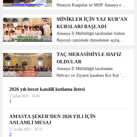
Hüseyin Kanpolat ve MHP Amasya eski
İl Başkan Yardımcısı Sayın Recai Altun
Belediye Başkanı Sayın Mehmet Sarı’ya
MİNİKLER İÇİN YAZ KUR’AN
hayırlı olsun ziyaretinde bulundu.
KURSLARI BAŞLADI
Göreve geldiği günd...
Amasya İl Müftülüğü tarafından Sultan
Bayezid camisinde düzenlenen açılış
programına Amasya Valisi Sayın Dr.
Osman Varol, İl Müftümüz Sayın
TAÇ MERASİMİYLE HAFIZ
Abdulkadir Keşvelioğlu, kurum
OLDULAR
müdürleri, öğrenci velileri ve...
Amasya İl Müftülüğü tarafından
Helvacı ve Ziyaret kasabası Kız Kur’an
Kursunda hafızlık eğitimini tamamlayan
2026 yılı berat kandili kutlama listesi
67 öğrencinin hafız unvanı aldı.
Bayanlara yönelik “Hafızlık Cemiyeti”
2 Şubat 2026 - 16:04
1
programı düzen...
AMASYA ŞEKER’DEN 2026 YILI İÇİN
ANLAMLI MESAJ
27 Aralık 2025 - 18:31
2