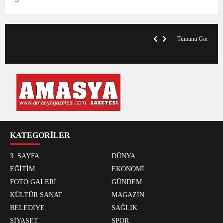
VegasHero Casino Test: Spiele, Boni &
T
Auszahlungen
A
Tümünü Gör
KATEGORİLER
3. SAYFA
DÜNYA
EĞİTİM
EKONOMİ
FOTO GALERİ
GÜNDEM
KÜLTÜR SANAT
MAGAZİN
BELEDİYE
SAĞLIK
SİYASET
SPOR