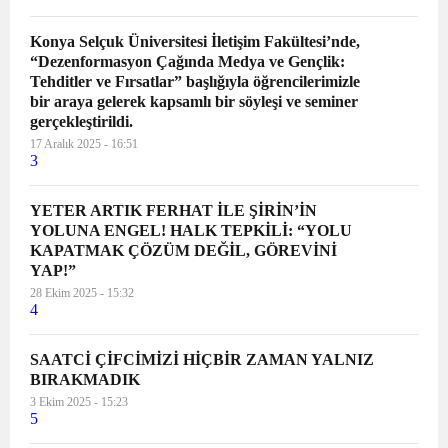
Konya Selçuk Üniversitesi İletişim Fakültesi’nde,
“Dezenformasyon Çağında Medya ve Gençlik:
Tehditler ve Fırsatlar” başlığıyla öğrencilerimizle
bir araya gelerek kapsamlı bir söyleşi ve seminer
gerçekleştirildi.
17 Aralık 2025 - 16:51
3
YETER ARTIK FERHAT İLE ŞİRİN’İN
YOLUNA ENGEL! HALK TEPKİLİ: “YOLU
KAPATMAK ÇÖZÜM DEĞİL, GÖREVİNİ
YAP!”
28 Ekim 2025 - 15:32
4
SAATCİ ÇİFCİMİZİ HİÇBİR ZAMAN YALNIZ
BIRAKMADIK
3 Ekim 2025 - 15:23
5