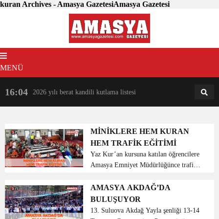
kuran Archives - Amasya GazetesiAmasya Gazetesi
MENÜ
16:04
18:31
2026 yılı berat kandili kutlama listesi
AM
AN
MİNİKLERE HEM KURAN
HEM TRAFİK EĞİTİMİ
Yaz Kur’an kursuna katılan öğrencilere
Amasya Emniyet Müdürlüğünce trafik
eğitimi veriliyor. Kursa katılan
öğrenciler, hem Kur’an-ı Kerim hem de
AMASYA AKDAĞ’DA
trafik kurallarını öğreniyor. Amasya
BULUŞUYOR
merkez...
13. Suluova Akdağ Yayla şenliği 13-14