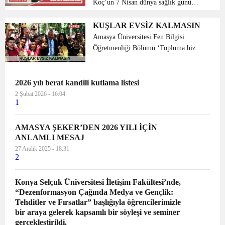
Koç’un 7 Nisan dünya sağlık günü
mesajı Amasya il sağlık müdürü Dr.
Dursun koç, 7 Nisan dünya sağlık günü
KUŞLAR EVSİZ KALMASIN
için yayımladığı mesajda şu ifadelere
Amasya Üniversitesi Fen Bilgisi
yer verdi; “Yıllardır...
Öğretmenliği Bölümü ‘Topluma hizmet
uygulaması’ kapsamında ‘Kuşlar Evsiz
Kalmasın’ sloganıyla bal kabaklarını
kuş evleri haline getirdiler. Daha
2026 yılı berat kandili kutlama listesi
sonra...
2 Şubat 2026 - 16:04
1
AMASYA ŞEKER’DEN 2026 YILI İÇİN
ANLAMLI MESAJ
27 Aralık 2025 - 18:31
2
Konya Selçuk Üniversitesi İletişim Fakültesi’nde,
“Dezenformasyon Çağında Medya ve Gençlik:
Tehditler ve Fırsatlar” başlığıyla öğrencilerimizle
bir araya gelerek kapsamlı bir söyleşi ve seminer
gerçekleştirildi.