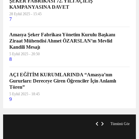
ŞEKER FABRİKASI 72. YILI AÇILIŞ
KAMPANYASINA DAVET
28 Eylül 2025 - 15:45
7
Amasya Şeker Fabrikası Yönetim Kurulu Başkanı
Ziraat Mühendisi Ahmet ÖZARSLAN’ın Mevlid
Kandili Mesajı
5 Eylül 2025 - 20:50
8
AÇI EĞİTİM KURUMLARINDA “Amasya’nın
Gururları: Dereceye Giren Öğrenciler İçin Anlamlı
Tören”
5 Eylül 2025 - 18:45
9
VegasHero Casino Test: Spiele, Boni &
T
Auszahlungen
A
Tümünü Gör