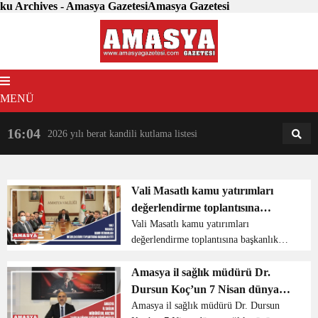
ku Archives - Amasya GazetesiAmasya Gazetesi
MENÜ
16:04
18:31
2026 yılı berat kandili kutlama listesi
AM
AN
Vali Masatlı kamu yatırımları
değerlendirme toplantısına
başkanlık etti
Vali Masatlı kamu yatırımları
değerlendirme toplantısına başkanlık
etti Amasya Valisi Mustafa Masatlı il
genelinde sunulan kamu hizmetleri ile
Amasya il sağlık müdürü Dr.
kamu yatırımlarının genel
Dursun Koç’un 7 Nisan dünya
değerlendirilmesinin yapıldığı ...
sağlık günü mesajı
Amasya il sağlık müdürü Dr. Dursun