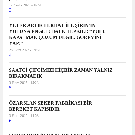
17 Aralık 2025 - 16:51
3
YETER ARTIK FERHAT İLE ŞİRİN’İN
YOLUNA ENGEL! HALK TEPKİLİ: “YOLU
KAPATMAK ÇÖZÜM DEĞİL, GÖREVİNİ
YAP!”
28 Ekim 2025 - 15:32
4
SAATCİ ÇİFCİMİZİ HİÇBİR ZAMAN YALNIZ
BIRAKMADIK
3 Ekim 2025 - 15:23
5
ÖZARSLAN ŞEKER FABRİKASI BİR
BEREKET KAPISIDIR
3 Ekim 2025 - 14:58
6