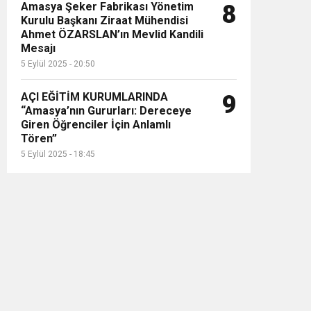
Amasya Şeker Fabrikası Yönetim
8
Kurulu Başkanı Ziraat Mühendisi
Ahmet ÖZARSLAN’ın Mevlid Kandili
Mesajı
5 Eylül 2025 - 20:50
AÇI EĞİTİM KURUMLARINDA
9
“Amasya’nın Gururları: Dereceye
Giren Öğrenciler İçin Anlamlı
Tören”
5 Eylül 2025 - 18:45