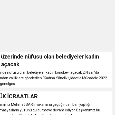
İKASI BİR BEREKET KAPISIDIR
YILI AÇILIŞ KAMPANYASINA DAVET
ı Yönetim Kurulu Başkanı Ziraat Mühendisi Ahmet ÖZARSLAN’ın Mevlid
A “Amasya’nın Gururları: Dereceye Giren Öğrenciler İçin Anlamlı Töre
 üzerinde nüfusu olan belediyeler kadın
 açacak
et Festivali
inde nüfusu olan belediyeler kadın konukevi açacak 2 Nisan’da
ından valiliklere gönderilen “Kadına Yönelik Şiddetle Mücadele 2022
 genelges...
utlama listesi
ÜK İCRAATLAR
anımız Mehmet SARI makamına geçtiğinden beri yaptığı
Amasyalıların yüzünü güldürmeye devam ediyor. Başkanımız bu