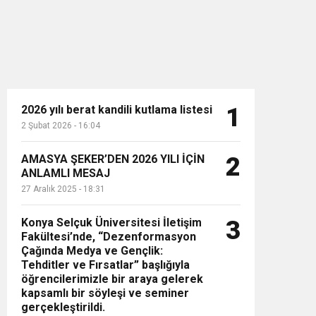
2026 yılı berat kandili kutlama listesi
1
2 Şubat 2026 - 16:04
n”
AMASYA ŞEKER’DEN 2026 YILI İÇİN
2
ANLAMLI MESAJ
27 Aralık 2025 - 18:31
Konya Selçuk Üniversitesi İletişim
3
Fakültesi’nde, “Dezenformasyon
Çağında Medya ve Gençlik:
Tehditler ve Fırsatlar” başlığıyla
öğrencilerimizle bir araya gelerek
kapsamlı bir söyleşi ve seminer
gerçekleştirildi.