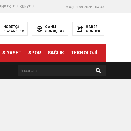
ENE EKLE
KÜNYE
8 Ağustos 2026 - 04:33
NÖBETÇİ
CANLI
HABER
ECZANELER
SONUÇLAR
GÖNDER
SİYASET
SPOR
SAĞLIK
TEKNOLOJİ
er