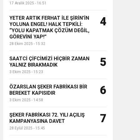
17 Aralık 2025 - 16:51
YETER ARTIK FERHAT İLE ŞİRİN’İN
4
YOLUNA ENGEL! HALK TEPKİLİ:
“YOLU KAPATMAK ÇÖZÜM DEĞİL,
GÖREVİNİ YAP!”
28 Ekim 2025 - 15:32
SAATCİ ÇİFCİMİZİ HİÇBİR ZAMAN
5
YALNIZ BIRAKMADIK
3 Ekim 2025 - 15:23
ÖZARSLAN ŞEKER FABRİKASI BİR
6
BEREKET KAPISIDIR
3 Ekim 2025 - 14:58
ŞEKER FABRİKASI 72. YILI AÇILIŞ
7
KAMPANYASINA DAVET
28 Eylül 2025 - 15:45