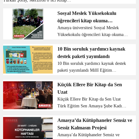
Türkan Şoray, Merzifon 6’ncı Kitap
Fuarının açılışına katıldı. Yeşilçam’ın
Sosyal Meslek Yüksekokulu
“Sultan” lakaplı en değerli oyuncusu
öğrencileri kitap okuma
olan Türkan Şoray, Merzifon’da
kitapseve...
etkinliğinde bir araya geldi
Amasya üniversitesi Sosyal Meslek
Yüksekokulu öğrencileri kitap okuma
etkinliğinde bir araya geldi. Yüksekokul
Müdür Yardımcısı Öğr. Gör. Erol
10 Bin soruluk yardımcı kaynak
Dönek’in koordinatörlüğünde olan
destek paketi yayımlandı
Pazarlama ve Reklamcılık...
10 Bin soruluk yardımcı kaynak destek
paketi yayımlandı Millî Eğitim
Bakanlığı, uzman bir ekip tarafından
her ay hazırlanan yardımcı kaynak
Küçük Ellere Bir Kitap da Sen
destek paketini öğrenci ve öğretmenlere
Uzat
sunmayı sürdürüyor. ...
Küçük Ellere Bir Kitap da Sen Uzat
Türk Eğitim Sen Amasya Şube Kadın
Komisyonunca “Küçük Ellere Bir Kitap
da Sen Uzat” sloganıyla başlatılan
Amasya’da Kütüphaneler Sensiz ve
kampanyaya kadın eğitim çalışanları
Sessiz Kalmasın Projesi
destek oldu...
Amasya’da Kütüphaneler Sensiz ve