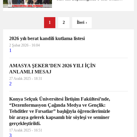
Akıl Konseyi toplantısı gerçekleştirildi.
Amasya Belediye Başkanı Mehmet
Sarı’nın Başkanlığında Belediye Başkan
1
2
İleri ›
Başdanışmanı Ahmet Ye...
2026 yılı berat kandili kutlama listesi
2 Şubat 2026 - 16:04
1
AMASYA ŞEKER’DEN 2026 YILI İÇİN
ANLAMLI MESAJ
27 Aralık 2025 - 18:31
2
Konya Selçuk Üniversitesi İletişim Fakültesi’nde,
“Dezenformasyon Çağında Medya ve Gençlik:
Tehditler ve Fırsatlar” başlığıyla öğrencilerimizle
bir araya gelerek kapsamlı bir söyleşi ve seminer
gerçekleştirildi.
17 Aralık 2025 - 16:51
3