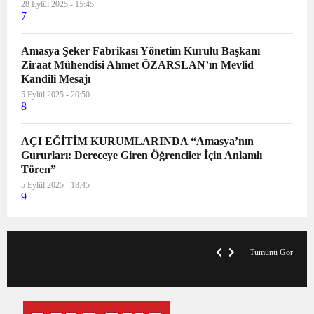
28 Eylül 2025 - 15:45
7
Amasya Şeker Fabrikası Yönetim Kurulu Başkanı
Ziraat Mühendisi Ahmet ÖZARSLAN’ın Mevlid
Kandili Mesajı
5 Eylül 2025 - 20:50
8
AÇI EĞİTİM KURUMLARINDA “Amasya’nın
Gururları: Dereceye Giren Öğrenciler İçin Anlamlı
Tören”
5 Eylül 2025 - 18:45
9
V
x
A
Tümünü Gör