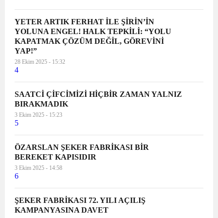
YETER ARTIK FERHAT İLE ŞİRİN’İN
YOLUNA ENGEL! HALK TEPKİLİ: “YOLU
KAPATMAK ÇÖZÜM DEĞİL, GÖREVİNİ
YAP!”
28 Ekim 2025 - 15:32
4
SAATCİ ÇİFCİMİZİ HİÇBİR ZAMAN YALNIZ
BIRAKMADIK
3 Ekim 2025 - 15:23
5
ÖZARSLAN ŞEKER FABRİKASI BİR
BEREKET KAPISIDIR
3 Ekim 2025 - 14:58
6
ŞEKER FABRİKASI 72. YILI AÇILIŞ
KAMPANYASINA DAVET