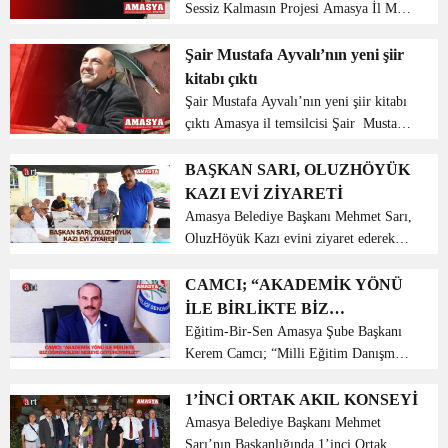
Sessiz Kalmasın Projesi Amasya İl Milli
Eğitim Müdürlüğü ‘ nün başlatmış
olduğu ‘KÜTÜPHANELER SENSİZ
Şair Mustafa Ayvalı’nın yeni şiir
VE SESSİZ KALMASIN’ projesi ile
kitabı çıktı
her hafta farklı bir k...
Şair Mustafa Ayvalı’nın yeni şiir kitabı
çıktı Amasya il temsilcisi Şair Mustafa
Ayvalı’ nın yeni şiir kitabı çıktı. ‘Beş
Yanım Duvar Almira’ adlı şiir kitabı ile
BAŞKAN SARI, OLUZHÖYÜK
okuyucunun yoğun ilgisi ile ka...
KAZI EVİ ZİYARETİ
Amasya Belediye Başkanı Mehmet Sarı,
OluzHöyük Kazı evini ziyaret ederek
çalışmalar hakkında Kazı Başkanı Prof.
Dr. Şevket Dönmez’den bilgiler aldı.
CAMCI; “AKADEMİK YÖNÜ
Meşeli Çiftliği köyü daveti sonrası
İLE BİRLİKTE BİZ
Gözlek köyünde ...
ÖĞRENCİLERİ NEREYE
Eğitim-Bir-Sen Amasya Şube Başkanı
Kerem Camcı; “Milli Eğitim Danışma
GÖTÜRÜYORUZ?”
Kurulu toplantısına katılarak bizim
hedefimiz akademik çalışmalarla
1’İNCİ ORTAK AKIL KONSEYİ
birlikte nitelikli gençler yetiştirmek
Amasya Belediye Başkanı Mehmet
olmalıdır.” dedi. Camcı...
Sarı’nın Başkanlığında 1’inci Ortak