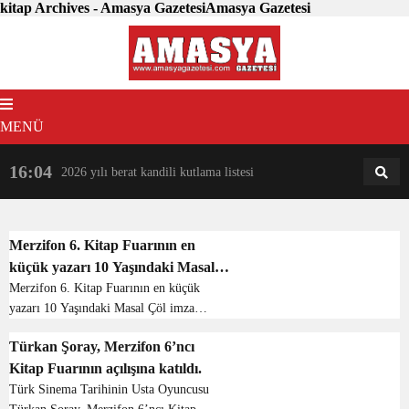
kitap Archives - Amasya GazetesiAmasya Gazetesi
MENÜ
16:04
18:31
2026 yılı berat kandili kutlama listesi
AM
AN
Merzifon 6. Kitap Fuarının en
küçük yazarı 10 Yaşındaki Masal
Çöl imza gününde hayranları ile
Merzifon 6. Kitap Fuarının en küçük
yazarı 10 Yaşındaki Masal Çöl imza
buluştu.
gününde hayranları ile buluştu.
Türkan Şoray, Merzifon 6’ncı
Merzifon Tarihi ile ilgili, Merzifon’u
Kitap Fuarının açılışına katıldı.
anlatan bir kitap yazarak Merzifon 6.
Kitap Fuarına katıla...
Türk Sinema Tarihinin Usta Oyuncusu