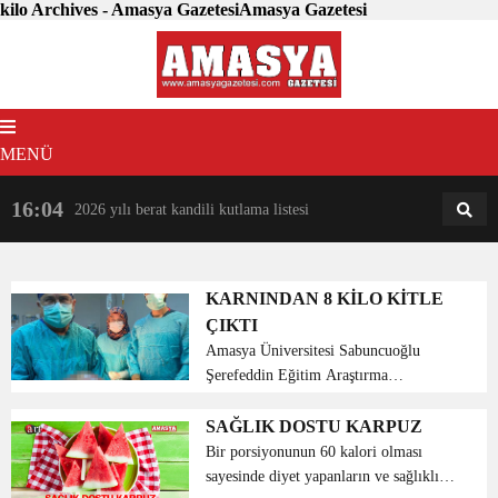
kilo Archives - Amasya GazetesiAmasya Gazetesi
MENÜ
16:04
18:31
2026 yılı berat kandili kutlama listesi
AM
AN
KARNINDAN 8 KİLO KİTLE
ÇIKTI
Amasya Üniversitesi Sabuncuoğlu
Şerefeddin Eğitim Araştırma
Hastanesinde kadın bir hastanın
karnından tam 8 kiloluk kitle çıkarıldı.
SAĞLIK DOSTU KARPUZ
Amasya’da karnının 6 yıldır büyümesi
Bir porsiyonunun 60 kalori olması
sonucu hareket etmekte güçlük ...
sayesinde diyet yapanların ve sağlıklı