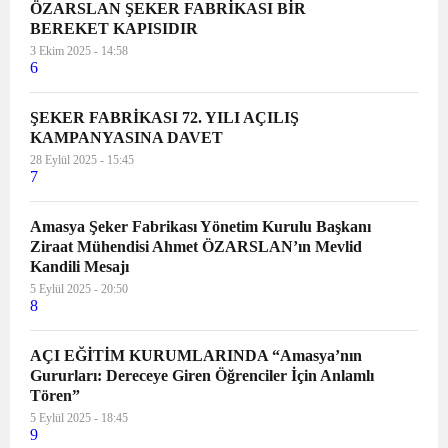
ÖZARSLAN ŞEKER FABRİKASI BİR
BEREKET KAPISIDIR
3 Ekim 2025 - 14:58
6
ŞEKER FABRİKASI 72. YILI AÇILIŞ
KAMPANYASINA DAVET
28 Eylül 2025 - 15:45
7
Amasya Şeker Fabrikası Yönetim Kurulu Başkanı
Ziraat Mühendisi Ahmet ÖZARSLAN’ın Mevlid
Kandili Mesajı
5 Eylül 2025 - 20:50
8
AÇI EĞİTİM KURUMLARINDA “Amasya’nın
Gururları: Dereceye Giren Öğrenciler İçin Anlamlı
Tören”
5 Eylül 2025 - 18:45
9