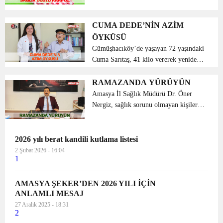
beslenenlerin tercihleri arasında yer alan
karpuzun çok önemli faydaları
bulunuyor. Tatlı krizlerini en hafif
CUMA DEDE’NİN AZİM
şekilde atlatmanı...
ÖYKÜSÜ
Gümüşhacıköy’de yaşayan 72 yaşındaki
Cuma Sarıtaş, 41 kilo vererek yeniden
sağlığına kavuştu. Cuma dede,
Diyetisyen Gülşah Yıldız Akyılmaz’ın
RAMAZANDA YÜRÜYÜN
diyet önerilerine uyarak ve düzenli
Amasya İl Sağlık Müdürü Dr. Öner
olarak her gün y...
Nergiz, sağlık sorunu olmayan kişilerin
Ramazan ayında da spor yapabileceğini
belirterek, Ramazanda sağlıklı yaşam
için en kolay ve ideal olan egzersizin
2026 yılı berat kandili kutlama listesi
iftar öncesi ...
2 Şubat 2026 - 16:04
1
AMASYA ŞEKER’DEN 2026 YILI İÇİN
ANLAMLI MESAJ
27 Aralık 2025 - 18:31
2