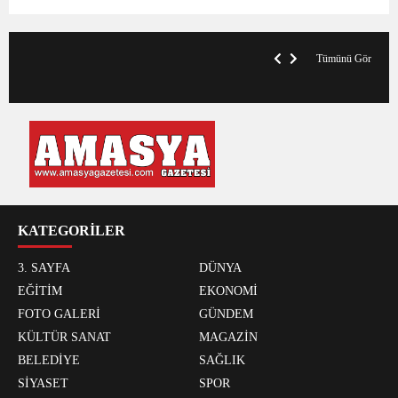
V
x
A
Tümünü Gör
KATEGORİLER
3. SAYFA
DÜNYA
EĞİTİM
EKONOMİ
FOTO GALERİ
GÜNDEM
KÜLTÜR SANAT
MAGAZİN
BELEDİYE
SAĞLIK
SİYASET
SPOR