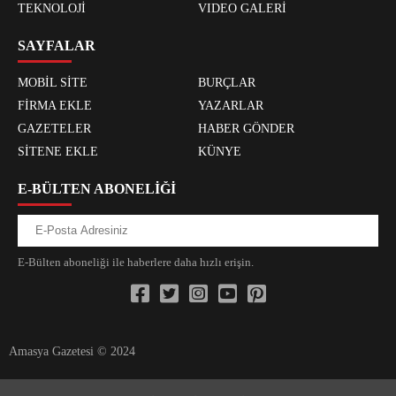
TEKNOLOJİ
VIDEO GALERİ
SAYFALAR
MOBİL SİTE
BURÇLAR
FİRMA EKLE
YAZARLAR
GAZETELER
HABER GÖNDER
SİTENE EKLE
KÜNYE
E-BÜLTEN ABONELİĞİ
E-Bülten aboneliği ile haberlere daha hızlı erişin.
Amasya Gazetesi © 2024
xvideos.com zenededeneme vonbonusu vewereveren siteler
yarrak