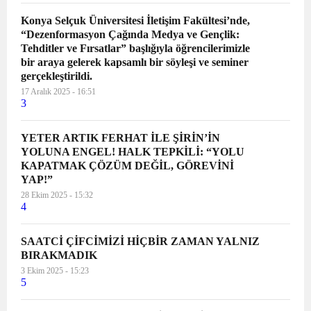
Konya Selçuk Üniversitesi İletişim Fakültesi’nde,
“Dezenformasyon Çağında Medya ve Gençlik:
Tehditler ve Fırsatlar” başlığıyla öğrencilerimizle
bir araya gelerek kapsamlı bir söyleşi ve seminer
gerçekleştirildi.
17 Aralık 2025 - 16:51
3
YETER ARTIK FERHAT İLE ŞİRİN’İN
YOLUNA ENGEL! HALK TEPKİLİ: “YOLU
KAPATMAK ÇÖZÜM DEĞİL, GÖREVİNİ
YAP!”
28 Ekim 2025 - 15:32
4
SAATCİ ÇİFCİMİZİ HİÇBİR ZAMAN YALNIZ
BIRAKMADIK
3 Ekim 2025 - 15:23
5