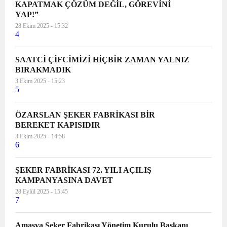
KAPATMAK ÇÖZÜM DEĞİL, GÖREVİNİ
YAP!”
28 Ekim 2025 - 15:32
4
SAATCİ ÇİFCİMİZİ HİÇBİR ZAMAN YALNIZ
BIRAKMADIK
3 Ekim 2025 - 15:23
5
ÖZARSLAN ŞEKER FABRİKASI BİR
BEREKET KAPISIDIR
3 Ekim 2025 - 14:58
6
ŞEKER FABRİKASI 72. YILI AÇILIŞ
KAMPANYASINA DAVET
28 Eylül 2025 - 15:45
7
Amasya Şeker Fabrikası Yönetim Kurulu Başkanı