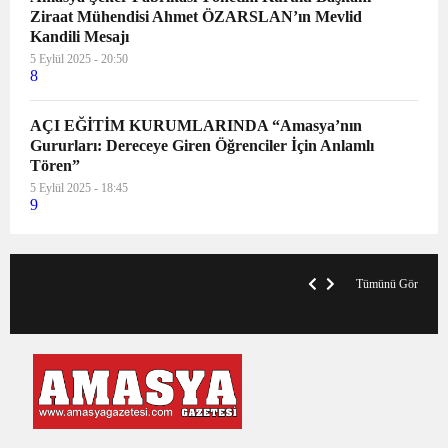
Ziraat Mühendisi Ahmet ÖZARSLAN’ın Mevlid
Kandili Mesajı
5 Eylül 2025 - 20:50
8
AÇI EĞİTİM KURUMLARINDA “Amasya’nın
Gururları: Dereceye Giren Öğrenciler İçin Anlamlı
Tören”
5 Eylül 2025 - 18:45
9
VegasHero Casino Test: Spiele, Boni &
T
Auszahlungen
A
Tümünü Gör