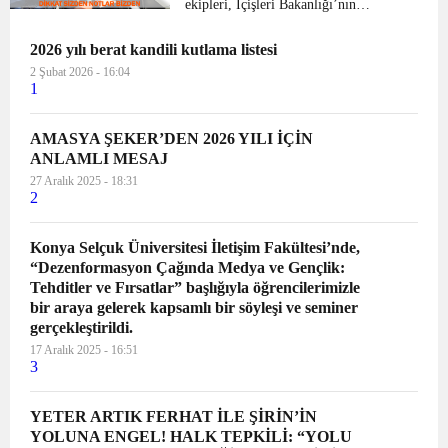
ekipleri, İçişleri Bakanlığı’nın
uyguladığı ‘Dikkat sizden notlar
2026 yılı berat kandili kutlama listesi
bizden’ projesi kapsamında yol
kontrollerinde durdurulan araçlardaki
2 Şubat 2026 - 16:04
1
öğrencilere sür...
AMASYA ŞEKER’DEN 2026 YILI İÇİN
ANLAMLI MESAJ
27 Aralık 2025 - 18:31
2
Konya Selçuk Üniversitesi İletişim Fakültesi’nde,
“Dezenformasyon Çağında Medya ve Gençlik:
Tehditler ve Fırsatlar” başlığıyla öğrencilerimizle
bir araya gelerek kapsamlı bir söyleşi ve seminer
gerçekleştirildi.
17 Aralık 2025 - 16:51
3
YETER ARTIK FERHAT İLE ŞİRİN’İN
YOLUNA ENGEL! HALK TEPKİLİ: “YOLU