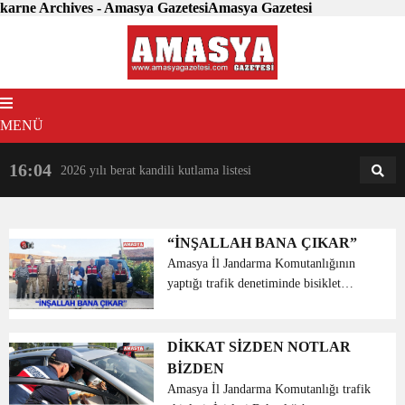
karne Archives - Amasya GazetesiAmasya Gazetesi
MENÜ
16:04
18:31
2026 yılı berat kandili kutlama listesi
AM
AN
“İNŞALLAH BANA ÇIKAR”
Amasya İl Jandarma Komutanlığının
yaptığı trafik denetiminde bisiklet
ödüllü sürücü seyahat karnesi
dağıtılırken “İnşallah bana çıkar” sözleri
akıllarda kalan 11 yaşındaki Bedirhan
DİKKAT SİZDEN NOTLAR
Selman ...
BİZDEN
Amasya İl Jandarma Komutanlığı trafik