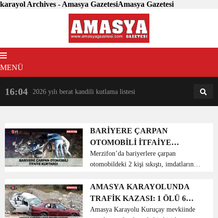
karayol Archives - Amasya GazetesiAmasya Gazetesi
MENÜ
16:04
18:31
2026 yılı berat kandili kutlama listesi
AM
AN
BARİYERE ÇARPAN
OTOMOBİLİ İTFAİYE
KURTARDI
Merzifon’da bariyerlere çarpan
otomobildeki 2 kişi sıkıştı, imdatlarına
itfaiye ekipleri yetişti. Alınan bilgiye
göre, Merzifon-Samsun karayolu 15.
AMASYA KARAYOLUNDA
km Çeltek mevkiinde 05 DF 294 plakalı
TRAFİK KAZASI: 1 ÖLÜ 6
B.T. idaresind...
YARALI
Amasya Karayolu Kuruçay mevkiinde