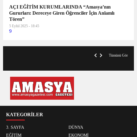
AÇI EĞİTİM KURUMLARINDA “Amasya’nın
Gururları: Dereceye Giren Öğrenciler İçin Anlamlı
Tören”
5 Eylül 2025 - 18:45
9
VegasHero Casino Test: Spiele, Boni &
T
Auszahlungen
A
Tümünü Gör
KATEGORİLER
3. SAYFA
DÜNYA
EĞİTİM
EKONOMİ