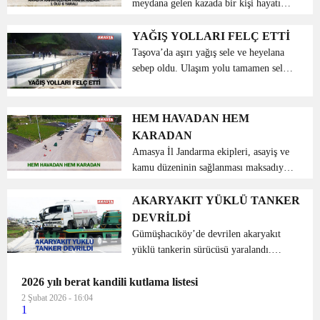
meydana gelen kazada bir kişi hayatını
kaybetti. Alınan bilgilere göre, Tokat’a
bir yakınının cenazesine giden Aydoğan
YAĞIŞ YOLLARI FELÇ ETTİ
Duman idaresindeki otomobil, Tokat-
Taşova’da aşırı yağış sele ve heyelana
Amasya...
sebep oldu. Ulaşım yolu tamamen sele
kapıldı ve yolcular mahsur kaldı.
Taşova Amasya karayolu Durucasu ile
Ediyeri mevkii arasında sel felaketi
HEM HAVADAN HEM
meydana gelmesi i...
KARADAN
Amasya İl Jandarma ekipleri, asayiş ve
kamu düzeninin sağlanması maksadıyla
Amasya İl Jandarma Komutanlığı
sorumluluk bölgesi olan Amasya-
AKARYAKIT YÜKLÜ TANKER
Suluova D100 Devlet Karayolu
DEVRİLDİ
üzerinde bulunan Merkez İlçe Boğa...
Gümüşhacıköy’de devrilen akaryakıt
yüklü tankerin sürücüsü yaralandı.
Samsun’dan İstanbul yönüne giden
2026 yılı berat kandili kutlama listesi
Selçuk Söylemez (55) idaresindeki 05
HH 815 plakalı mazot yüklü tanker,
2 Şubat 2026 - 16:04
1
Ulubel mevkiinde şa...