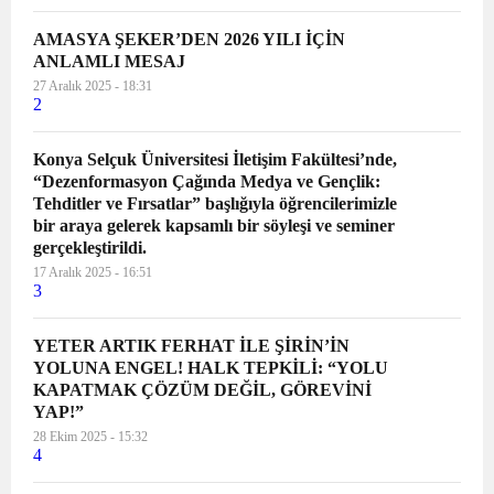
AMASYA ŞEKER’DEN 2026 YILI İÇİN
ANLAMLI MESAJ
27 Aralık 2025 - 18:31
2
Konya Selçuk Üniversitesi İletişim Fakültesi’nde,
“Dezenformasyon Çağında Medya ve Gençlik:
Tehditler ve Fırsatlar” başlığıyla öğrencilerimizle
bir araya gelerek kapsamlı bir söyleşi ve seminer
gerçekleştirildi.
17 Aralık 2025 - 16:51
3
YETER ARTIK FERHAT İLE ŞİRİN’İN
YOLUNA ENGEL! HALK TEPKİLİ: “YOLU
KAPATMAK ÇÖZÜM DEĞİL, GÖREVİNİ
YAP!”
28 Ekim 2025 - 15:32
4