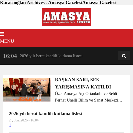
Karacaoğlan Archives - Amasya GazetesiAmasya Gazetesi
MENÜ
16:04
18:31
2026 yılı berat kandili kutlama listesi
AM
AN
BAŞKAN SARI, SES
YARIŞMASINA KATILDI
Özel Amasya Açı Ortaokulu ve Şehit
Ferhat Ünelli Bilim ve Sanat Merkezi
işbirliği ile düzenlenen 2’inci Bilim-
2026 yılı berat kandili kutlama listesi
Sanat-Teknoloji şenliği programına
Amasya Belediye Başkanımız Mehmet
2 Şubat 2026 - 16:04
1
Sarı, öğrencileri yal...