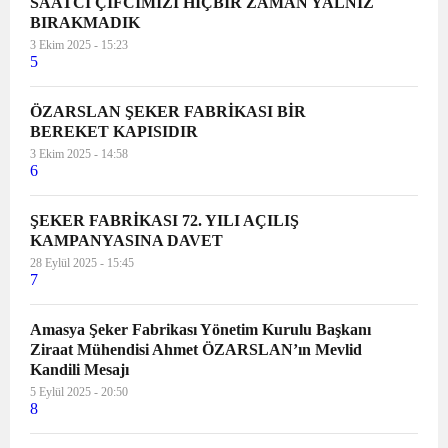
SAATCİ ÇİFCİMİZİ HİÇBİR ZAMAN YALNIZ
BIRAKMADIK
3 Ekim 2025 - 15:23
5
ÖZARSLAN ŞEKER FABRİKASI BİR
BEREKET KAPISIDIR
3 Ekim 2025 - 14:58
6
ŞEKER FABRİKASI 72. YILI AÇILIŞ
KAMPANYASINA DAVET
28 Eylül 2025 - 15:45
7
Amasya Şeker Fabrikası Yönetim Kurulu Başkanı
Ziraat Mühendisi Ahmet ÖZARSLAN’ın Mevlid
Kandili Mesajı
5 Eylül 2025 - 20:50
8