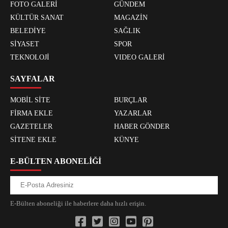
FOTO GALERİ
GÜNDEM
KÜLTÜR SANAT
MAGAZİN
BELEDİYE
SAĞLIK
SİYASET
SPOR
TEKNOLOJİ
VIDEO GALERİ
SAYFALAR
MOBİL SİTE
BURÇLAR
FİRMA EKLE
YAZARLAR
GAZETELER
HABER GÖNDER
SİTENE EKLE
KÜNYE
E-BÜLTEN ABONELİĞİ
E-Bülten aboneliği ile haberlere daha hızlı erişin.