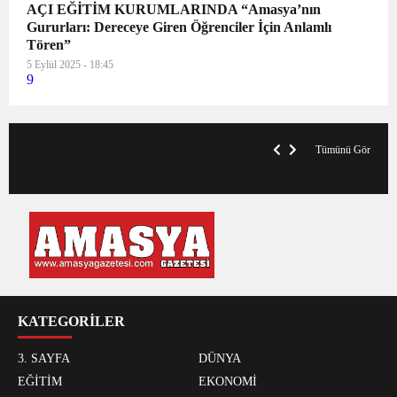
AÇI EĞİTİM KURUMLARINDA “Amasya’nın
Gururları: Dereceye Giren Öğrenciler İçin Anlamlı
Tören”
5 Eylül 2025 - 18:45
9
VegasHero Casino Test: Spiele, Boni &
T
Auszahlungen
A
Tümünü Gör
KATEGORİLER
3. SAYFA
DÜNYA
EĞİTİM
EKONOMİ