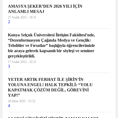
AMASYA ŞEKER’DEN 2026 YILI İÇİN
ANLAMLI MESAJ
27 Aralık 2025 - 18:31
2
Konya Selçuk Üniversitesi İletişim Fakültesi’nde,
“Dezenformasyon Çağında Medya ve Gençlik:
Tehditler ve Fırsatlar” başlığıyla öğrencilerimizle
bir araya gelerek kapsamlı bir söyleşi ve seminer
gerçekleştirildi.
17 Aralık 2025 - 16:51
3
YETER ARTIK FERHAT İLE ŞİRİN’İN
YOLUNA ENGEL! HALK TEPKİLİ: “YOLU
KAPATMAK ÇÖZÜM DEĞİL, GÖREVİNİ
YAP!”
28 Ekim 2025 - 15:32
4