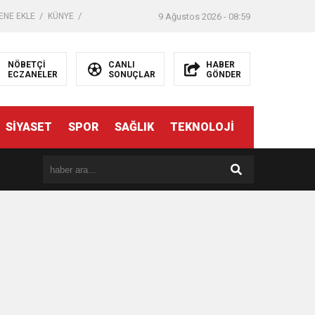
ENE EKLE
KÜNYE
9 Ağustos 2026 - 08:59
NÖBETÇİ
CANLI
HABER
ECZANELER
SONUÇLAR
GÖNDER
SİYASET
SPOR
SAĞLIK
TEKNOLOJİ
er