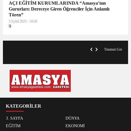
AÇI EĞİTİM KURUMLARINDA “Amasya’nın
Gururları: Dereceye Giren Öğrenciler İçin Anlamlı
Tören”
5 Eylül 2025 - 18:45
9
VegasHero Casino Test: Spiele, Boni &
T
Auszahlungen
A
Tümünü Gör
KATEGORİLER
3. SAYFA
DÜNYA
EĞİTİM
EKONOMİ