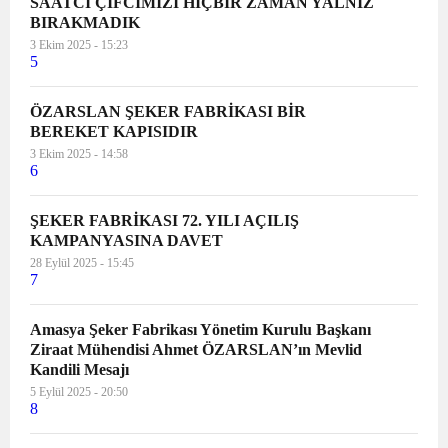
SAATCİ ÇİFCİMİZİ HİÇBİR ZAMAN YALNIZ
BIRAKMADIK
3 Ekim 2025 - 15:23
5
ÖZARSLAN ŞEKER FABRİKASI BİR
BEREKET KAPISIDIR
3 Ekim 2025 - 14:58
6
ŞEKER FABRİKASI 72. YILI AÇILIŞ
KAMPANYASINA DAVET
28 Eylül 2025 - 15:45
7
Amasya Şeker Fabrikası Yönetim Kurulu Başkanı
Ziraat Mühendisi Ahmet ÖZARSLAN’ın Mevlid
Kandili Mesajı
5 Eylül 2025 - 20:50
8