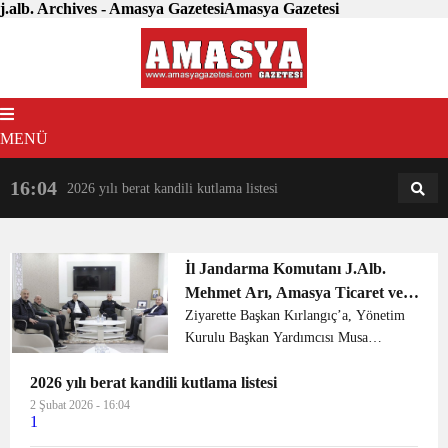
j.alb. Archives - Amasya GazetesiAmasya Gazetesi
MENÜ
16:04
18:31
2026 yılı berat kandili kutlama listesi
AM
AN
İl Jandarma Komutanı J.Alb.
Mehmet Arı, Amasya Ticaret ve
Sanayi Odası Yönetim Kurulu
Ziyarette Başkan Kırlangıç’a, Yönetim
Kurulu Başkan Yardımcısı Musa
Başkanı Murat Kırlangıç’a iade-i
Mısırlı, Yönetim Kurulu Üyeleri; Emre
ziyarette bulundular.
2026 yılı berat kandili kutlama listesi
Çıtır, ve M. Altan Yüce eşlik etti.
Başkan Kırlangıç, nazik ziyaretleri
2 Şubat 2026 - 16:04
1
dolayısıyla kend...