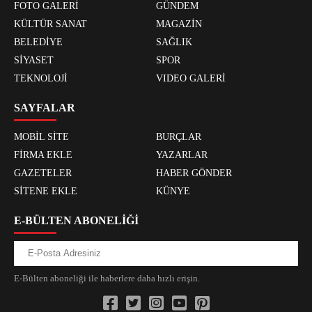
FOTO GALERİ
GÜNDEM
KÜLTÜR SANAT
MAGAZİN
BELEDİYE
SAĞLIK
SİYASET
SPOR
TEKNOLOJİ
VIDEO GALERİ
SAYFALAR
MOBİL SİTE
BURÇLAR
FİRMA EKLE
YAZARLAR
GAZETELER
HABER GÖNDER
SİTENE EKLE
KÜNYE
E-BÜLTEN ABONELİĞİ
E-Bülten aboneliği ile haberlere daha hızlı erişin.