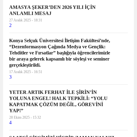
AMASYA ŞEKER’DEN 2026 YILI İÇİN
ANLAMLI MESAJ
27 Aralık 2025 - 18:31
2
Konya Selçuk Üniversitesi İletişim Fakültesi’nde,
“Dezenformasyon Çağında Medya ve Gençlik:
Tehditler ve Fırsatlar” başlığıyla öğrencilerimizle
bir araya gelerek kapsamlı bir söyleşi ve seminer
gerçekleştirildi.
17 Aralık 2025 - 16:51
3
YETER ARTIK FERHAT İLE ŞİRİN’İN
YOLUNA ENGEL! HALK TEPKİLİ: “YOLU
KAPATMAK ÇÖZÜM DEĞİL, GÖREVİNİ
YAP!”
28 Ekim 2025 - 15:32
4