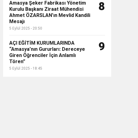
Amasya Şeker Fabrikası Yönetim
8
Kurulu Başkanı Ziraat Mühendisi
Ahmet ÖZARSLAN’ın Mevlid Kandili
Mesajı
5 Eylül 2025 - 20:50
AÇI EĞİTİM KURUMLARINDA
9
“Amasya’nın Gururları: Dereceye
Giren Öğrenciler İçin Anlamlı
Tören”
5 Eylül 2025 - 18:45