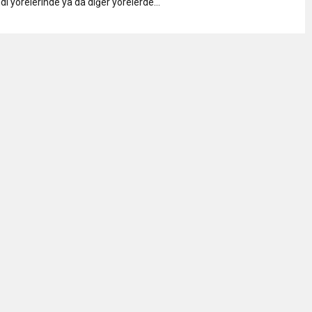
di yörelerinde ya da diğer yörelerde...