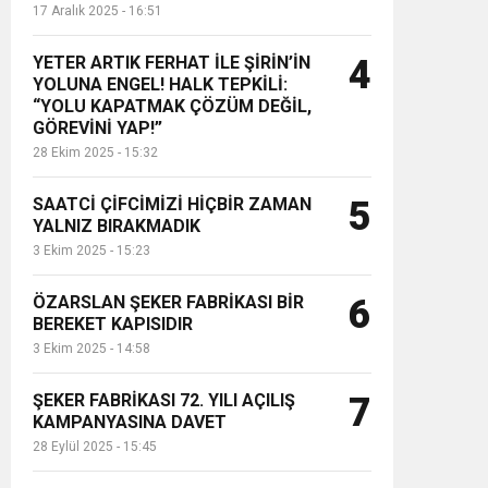
17 Aralık 2025 - 16:51
YETER ARTIK FERHAT İLE ŞİRİN’İN
4
YOLUNA ENGEL! HALK TEPKİLİ:
“YOLU KAPATMAK ÇÖZÜM DEĞİL,
GÖREVİNİ YAP!”
28 Ekim 2025 - 15:32
SAATCİ ÇİFCİMİZİ HİÇBİR ZAMAN
5
YALNIZ BIRAKMADIK
3 Ekim 2025 - 15:23
ÖZARSLAN ŞEKER FABRİKASI BİR
6
BEREKET KAPISIDIR
3 Ekim 2025 - 14:58
ŞEKER FABRİKASI 72. YILI AÇILIŞ
7
KAMPANYASINA DAVET
28 Eylül 2025 - 15:45