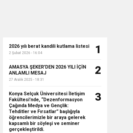
2026 yılı berat kandili kutlama listesi
1
2 Şubat 2026 - 16:04
n”
AMASYA ŞEKER’DEN 2026 YILI İÇİN
2
ANLAMLI MESAJ
27 Aralık 2025 - 18:31
Konya Selçuk Üniversitesi İletişim
3
Fakültesi’nde, “Dezenformasyon
Çağında Medya ve Gençlik:
Tehditler ve Fırsatlar” başlığıyla
öğrencilerimizle bir araya gelerek
kapsamlı bir söyleşi ve seminer
gerçekleştirildi.