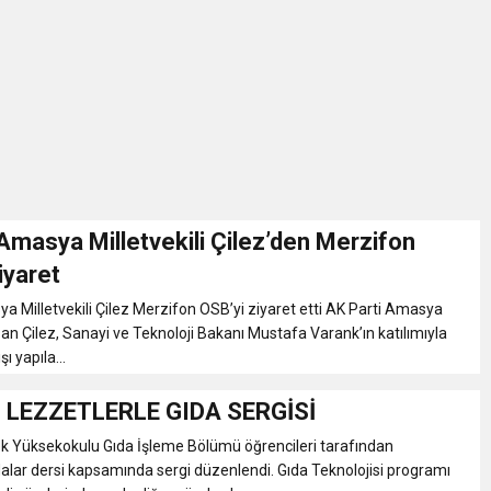
İKASI BİR BEREKET KAPISIDIR
YILI AÇILIŞ KAMPANYASINA DAVET
ı Yönetim Kurulu Başkanı Ziraat Mühendisi Ahmet ÖZARSLAN’ın Mevlid
A “Amasya’nın Gururları: Dereceye Giren Öğrenciler İçin Anlamlı Töre
Amasya Milletvekili Çilez’den Merzifon
iyaret
et Festivali
a Milletvekili Çilez Merzifon OSB’yi ziyaret etti AK Parti Amasya
asan Çilez, Sanayi ve Teknoloji Bakanı Mustafa Varank’ın katılımıyla
şı yapıla...
utlama listesi
 LEZZETLERLE GIDA SERGİSİ
k Yüksekokulu Gıda İşleme Bölümü öğrencileri tarafından
alar dersi kapsamında sergi düzenlendi. Gıda Teknolojisi programı