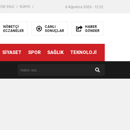
ENE EKLE
KÜNYE
6 Ağustos 2026 - 12:22
NÖBETÇİ
CANLI
HABER
ECZANELER
SONUÇLAR
GÖNDER
SİYASET
SPOR
SAĞLIK
TEKNOLOJİ
er