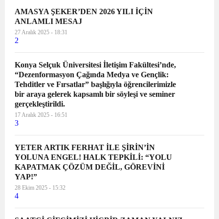
AMASYA ŞEKER’DEN 2026 YILI İÇİN
ANLAMLI MESAJ
27 Aralık 2025 - 18:31
2
Konya Selçuk Üniversitesi İletişim Fakültesi’nde,
“Dezenformasyon Çağında Medya ve Gençlik:
Tehditler ve Fırsatlar” başlığıyla öğrencilerimizle
bir araya gelerek kapsamlı bir söyleşi ve seminer
gerçekleştirildi.
17 Aralık 2025 - 16:51
3
YETER ARTIK FERHAT İLE ŞİRİN’İN
YOLUNA ENGEL! HALK TEPKİLİ: “YOLU
KAPATMAK ÇÖZÜM DEĞİL, GÖREVİNİ
YAP!”
28 Ekim 2025 - 15:32
4