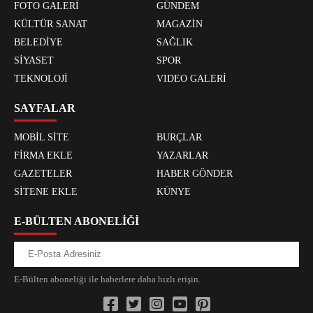
FOTO GALERİ
GÜNDEM
KÜLTÜR SANAT
MAGAZİN
BELEDİYE
SAĞLIK
SİYASET
SPOR
TEKNOLOJİ
VIDEO GALERİ
SAYFALAR
MOBİL SİTE
BURÇLAR
FİRMA EKLE
YAZARLAR
GAZETELER
HABER GÖNDER
SİTENE EKLE
KÜNYE
E-BÜLTEN ABONELİĞİ
E-Bülten aboneliği ile haberlere daha hızlı erişin.