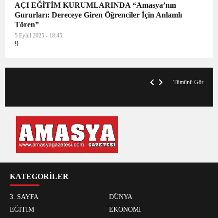
AÇI EĞİTİM KURUMLARINDA “Amasya’nın
Gururları: Dereceye Giren Öğrenciler İçin Anlamlı
Tören”
5 Eylül 2025 - 18:45
9
V
x
A
Tümünü Gör
KATEGORİLER
3. SAYFA
DÜNYA
EĞİTİM
EKONOMİ