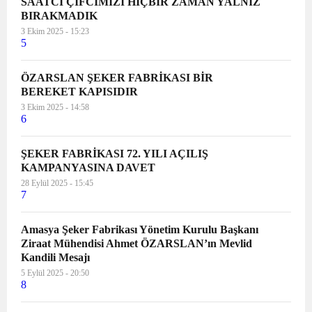
SAATCİ ÇİFCİMİZİ HİÇBİR ZAMAN YALNIZ
BIRAKMADIK
3 Ekim 2025 - 15:23
5
ÖZARSLAN ŞEKER FABRİKASI BİR
BEREKET KAPISIDIR
3 Ekim 2025 - 14:58
6
ŞEKER FABRİKASI 72. YILI AÇILIŞ
KAMPANYASINA DAVET
28 Eylül 2025 - 15:45
7
Amasya Şeker Fabrikası Yönetim Kurulu Başkanı
Ziraat Mühendisi Ahmet ÖZARSLAN’ın Mevlid
Kandili Mesajı
5 Eylül 2025 - 20:50
8