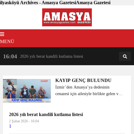
ilyasköyü Archives - Amasya GazetesiAmasya Gazetesi
MENÜ
16:04
18:31
2026 yılı berat kandili kutlama listesi
AM
AN
KAYIP GENÇ BULUNDU
İzmir’den Amasya’ya dedesinin
cenazesi için ailesiyle birlikte gelen ve 2
gündür kayıp olan 18 yaşındaki Yılmaz
Hakkı Çiftçi, sağ bulundu. Cenaze için
Amasya’nın Belmebük köyüne gele...
2026 yılı berat kandili kutlama listesi
2 Şubat 2026 - 16:04
1