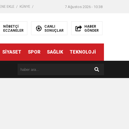
ENE EKLE
KÜNYE
7 Ağustos 2026 - 10:38
NÖBETÇİ
CANLI
HABER
ECZANELER
SONUÇLAR
GÖNDER
SİYASET
SPOR
SAĞLIK
TEKNOLOJİ
er