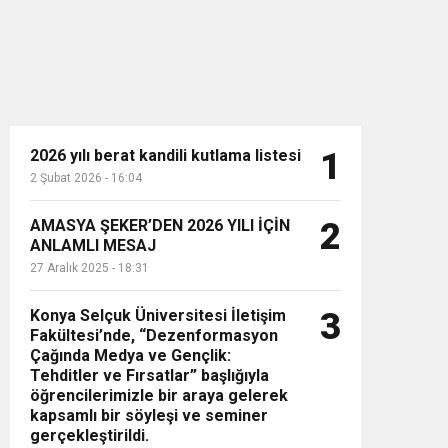
2026 yılı berat kandili kutlama listesi
1
2 Şubat 2026 - 16:04
n”
AMASYA ŞEKER’DEN 2026 YILI İÇİN
2
ANLAMLI MESAJ
27 Aralık 2025 - 18:31
Konya Selçuk Üniversitesi İletişim
3
Fakültesi’nde, “Dezenformasyon
Çağında Medya ve Gençlik:
Tehditler ve Fırsatlar” başlığıyla
öğrencilerimizle bir araya gelerek
kapsamlı bir söyleşi ve seminer
gerçekleştirildi.