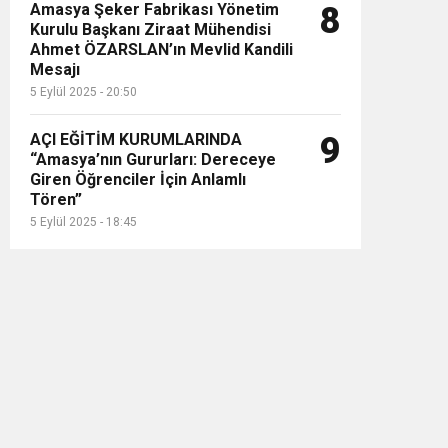
Amasya Şeker Fabrikası Yönetim
8
Kurulu Başkanı Ziraat Mühendisi
Ahmet ÖZARSLAN’ın Mevlid Kandili
Mesajı
5 Eylül 2025 - 20:50
AÇI EĞİTİM KURUMLARINDA
9
“Amasya’nın Gururları: Dereceye
Giren Öğrenciler İçin Anlamlı
Tören”
5 Eylül 2025 - 18:45