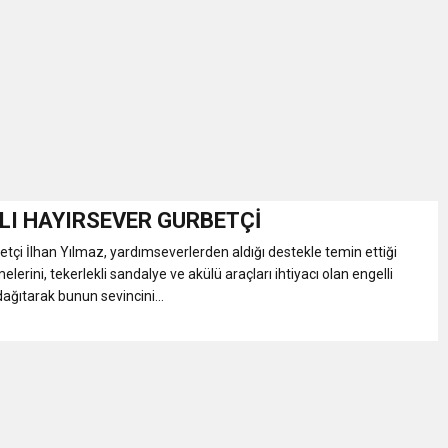
İKASI BİR BEREKET KAPISIDIR
YILI AÇILIŞ KAMPANYASINA DAVET
ı Yönetim Kurulu Başkanı Ziraat Mühendisi Ahmet ÖZARSLAN’ın Mevlid
A “Amasya’nın Gururları: Dereceye Giren Öğrenciler İçin Anlamlı Töre
I HAYIRSEVER GURBETÇİ
tçi İlhan Yılmaz, yardımseverlerden aldığı destekle temin ettiği
et Festivali
lerini, tekerlekli sandalye ve akülü araçları ihtiyacı olan engelli
ağıtarak bunun sevincini...
utlama listesi