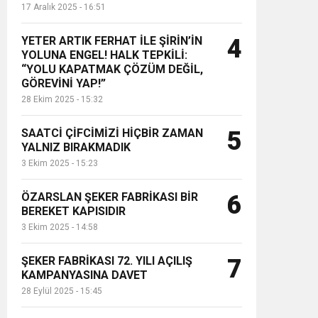
17 Aralık 2025 - 16:51
YETER ARTIK FERHAT İLE ŞİRİN’İN
4
YOLUNA ENGEL! HALK TEPKİLİ:
“YOLU KAPATMAK ÇÖZÜM DEĞİL,
GÖREVİNİ YAP!”
28 Ekim 2025 - 15:32
SAATCİ ÇİFCİMİZİ HİÇBİR ZAMAN
5
YALNIZ BIRAKMADIK
3 Ekim 2025 - 15:23
ÖZARSLAN ŞEKER FABRİKASI BİR
6
BEREKET KAPISIDIR
3 Ekim 2025 - 14:58
ŞEKER FABRİKASI 72. YILI AÇILIŞ
7
KAMPANYASINA DAVET
28 Eylül 2025 - 15:45