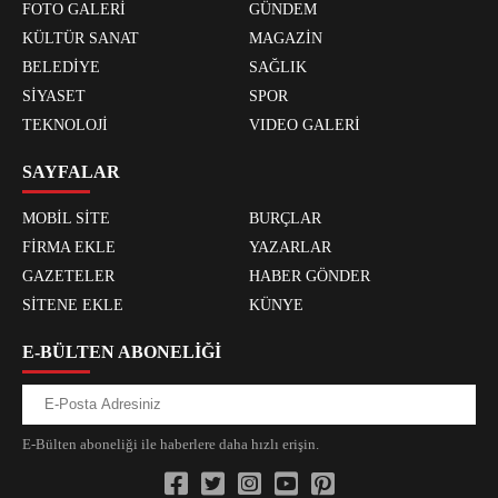
FOTO GALERİ
GÜNDEM
KÜLTÜR SANAT
MAGAZİN
BELEDİYE
SAĞLIK
SİYASET
SPOR
TEKNOLOJİ
VIDEO GALERİ
SAYFALAR
MOBİL SİTE
BURÇLAR
FİRMA EKLE
YAZARLAR
GAZETELER
HABER GÖNDER
SİTENE EKLE
KÜNYE
E-BÜLTEN ABONELİĞİ
E-Bülten aboneliği ile haberlere daha hızlı erişin.