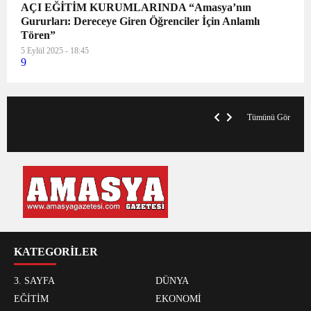
AÇI EĞİTİM KURUMLARINDA “Amasya’nın
Gururları: Dereceye Giren Öğrenciler İçin Anlamlı
Tören”
5 Eylül 2025 - 18:45
9
VegasHero Casino Test: Spiele, Boni &
T
Auszahlungen
A
Tümünü Gör
KATEGORİLER
3. SAYFA
DÜNYA
EĞİTİM
EKONOMİ