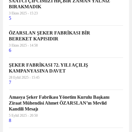
SAATCİ ÇİFCİMİZİ HİÇBİR ZAMAN YALNIZ
BIRAKMADIK
3 Ekim 2025 - 15:23
5
ÖZARSLAN ŞEKER FABRİKASI BİR
BEREKET KAPISIDIR
3 Ekim 2025 - 14:58
6
ŞEKER FABRİKASI 72. YILI AÇILIŞ
KAMPANYASINA DAVET
28 Eylül 2025 - 15:45
7
Amasya Şeker Fabrikası Yönetim Kurulu Başkanı
Ziraat Mühendisi Ahmet ÖZARSLAN’ın Mevlid
Kandili Mesajı
5 Eylül 2025 - 20:50
8