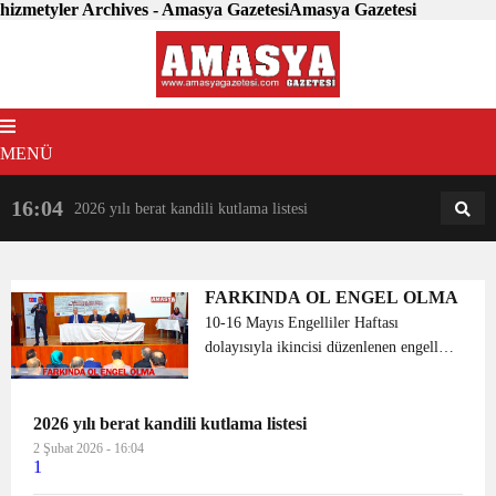
hizmetyler Archives - Amasya GazetesiAmasya Gazetesi
MENÜ
16:04
18:31
2026 yılı berat kandili kutlama listesi
AM
AN
FARKINDA OL ENGEL OLMA
10-16 Mayıs Engelliler Haftası
dolayısıyla ikincisi düzenlenen engelli
sorunları ve çözüm önerileri çalıştayı
Vali Dr. Osman Varol’un başkanlığında
yöneticiler ve engelli derneklerinin
2026 yılı berat kandili kutlama listesi
temsilcilerinin...
2 Şubat 2026 - 16:04
1