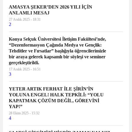
AMASYA ŞEKER’DEN 2026 YILI İÇİN
ANLAMLI MESAJ
27 Aralık 2025 - 18:31
2
Konya Selçuk Üniversitesi İletişim Fakültesi’nde,
“Dezenformasyon Çağında Medya ve Gençlik:
Tehditler ve Fırsatlar” başlığıyla öğrencilerimizle
bir araya gelerek kapsamlı bir söyleşi ve seminer
gerçekleştirildi.
17 Aralık 2025 - 16:51
3
YETER ARTIK FERHAT İLE ŞİRİN’İN
YOLUNA ENGEL! HALK TEPKİLİ: “YOLU
KAPATMAK ÇÖZÜM DEĞİL, GÖREVİNİ
YAP!”
28 Ekim 2025 - 15:32
4