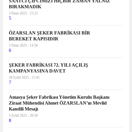
SAATCİ ÇİFCİMİZİ HİÇBİR ZAMAN YALNIZ
BIRAKMADIK
3 Ekim 2025 - 15:23
5
ÖZARSLAN ŞEKER FABRİKASI BİR
BEREKET KAPISIDIR
3 Ekim 2025 - 14:58
6
ŞEKER FABRİKASI 72. YILI AÇILIŞ
KAMPANYASINA DAVET
28 Eylül 2025 - 15:45
7
Amasya Şeker Fabrikası Yönetim Kurulu Başkanı
Ziraat Mühendisi Ahmet ÖZARSLAN’ın Mevlid
Kandili Mesajı
5 Eylül 2025 - 20:50
8