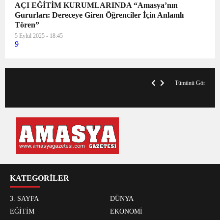
AÇI EĞİTİM KURUMLARINDA “Amasya’nın
Gururları: Dereceye Giren Öğrenciler İçin Anlamlı
Tören”
5 Eylül 2025 - 18:45
9
VegasHero Casino Test: Spiele, Boni &
T
Auszahlungen
A
Tümünü Gör
KATEGORİLER
3. SAYFA
DÜNYA
EĞİTİM
EKONOMİ