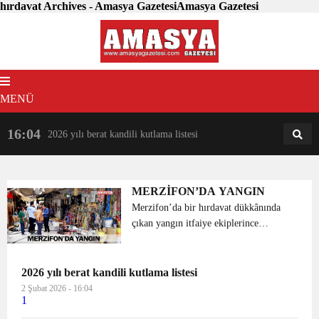
hırdavat Archives - Amasya GazetesiAmasya Gazetesi
MENÜ
16:04
18:31
2026 yılı berat kandili kutlama listesi
AM
AN
MERZİFON’DA YANGIN
Merzifon’da bir hırdavat dükkânında
çıkan yangın itfaiye ekiplerince
söndürüldü. Alınan bilgiye göre, Gazi
Mahbup Mahallesi, Kasaplar
Arastası’nda Ahmet D’ye ait hırdavat
2026 yılı berat kandili kutlama listesi
dükkânından duman...
2 Şubat 2026 - 16:04
1