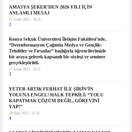
AMASYA ŞEKER’DEN 2026 YILI İÇİN
ANLAMLI MESAJ
27 Aralık 2025 - 18:31
2
Konya Selçuk Üniversitesi İletişim Fakültesi’nde,
“Dezenformasyon Çağında Medya ve Gençlik:
Tehditler ve Fırsatlar” başlığıyla öğrencilerimizle
bir araya gelerek kapsamlı bir söyleşi ve seminer
gerçekleştirildi.
17 Aralık 2025 - 16:51
3
YETER ARTIK FERHAT İLE ŞİRİN’İN
YOLUNA ENGEL! HALK TEPKİLİ: “YOLU
KAPATMAK ÇÖZÜM DEĞİL, GÖREVİNİ
YAP!”
28 Ekim 2025 - 15:32
4