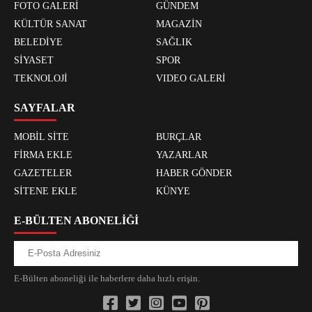
FOTO GALERİ
GÜNDEM
KÜLTÜR SANAT
MAGAZİN
BELEDİYE
SAĞLIK
SİYASET
SPOR
TEKNOLOJİ
VIDEO GALERİ
SAYFALAR
MOBİL SİTE
BURÇLAR
FİRMA EKLE
YAZARLAR
GAZETELER
HABER GÖNDER
SİTENE EKLE
KÜNYE
E-BÜLTEN ABONELİĞİ
E-Bülten aboneliği ile haberlere daha hızlı erişin.