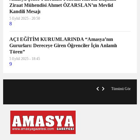
Ziraat Mühendisi Ahmet ÖZARSLAN’ın Mevlid
Kandili Mesajı
5 Eylül 2025 - 20:50
8
AÇI EĞİTİM KURUMLARINDA “Amasya’nın
Gururları: Dereceye Giren Öğrenciler İçin Anlamlı
Tören”
5 Eylül 2025 - 18:45
9
VegasHero Casino Test: Spiele, Boni &
T
Auszahlungen
A
Tümünü Gör