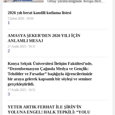
Orbay yürütücülüğünde Avrupa Birliği
Bakanlığı Erasmus+ KA202 Mesleki
2026 yılı berat kandili kutlama listesi
Eğitim Stratejik Ortaklık Projeleri
kapsamında yapılan “Havayolu
2 Şubat 2026 - 16:04
1
Yönetiminde Glottik ve Ekst...
AMASYA ŞEKER’DEN 2026 YILI İÇİN
ANLAMLI MESAJ
27 Aralık 2025 - 18:31
2
Konya Selçuk Üniversitesi İletişim Fakültesi’nde,
“Dezenformasyon Çağında Medya ve Gençlik:
Tehditler ve Fırsatlar” başlığıyla öğrencilerimizle
bir araya gelerek kapsamlı bir söyleşi ve seminer
gerçekleştirildi.
17 Aralık 2025 - 16:51
3
YETER ARTIK FERHAT İLE ŞİRİN’İN
YOLUNA ENGEL! HALK TEPKİLİ: “YOLU