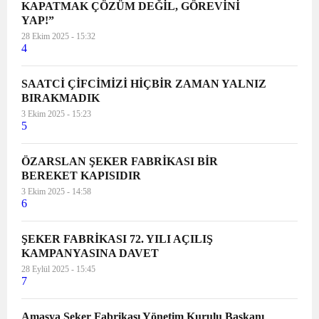
KAPATMAK ÇÖZÜM DEĞİL, GÖREVİNİ
YAP!”
28 Ekim 2025 - 15:32
4
SAATCİ ÇİFCİMİZİ HİÇBİR ZAMAN YALNIZ
BIRAKMADIK
3 Ekim 2025 - 15:23
5
ÖZARSLAN ŞEKER FABRİKASI BİR
BEREKET KAPISIDIR
3 Ekim 2025 - 14:58
6
ŞEKER FABRİKASI 72. YILI AÇILIŞ
KAMPANYASINA DAVET
28 Eylül 2025 - 15:45
7
Amasya Şeker Fabrikası Yönetim Kurulu Başkanı