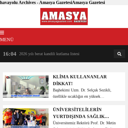
havayolu Archives - Amasya GazetesiAmasya Gazetesi
MENÜ
16:04
18:31
2026 yılı berat kandili kutlama listesi
AM
AN
KLİMA KULLANANLAR
DİKKAT!
Başhekimi Uzm. Dr. Selçuk Sezikli,
özellikle sıcaklığın en yüksek
hissedildiği bu günlerde sıklıkla
başvurulan klimalarla ilgili uyarılarda
ÜNİVERSİTELİLERİN
bulundu. Sıcak havalarda oda ısısını
YURTDIŞINDA SAĞLIK
düşürerek konforlu bir ...
EĞİTİMİ PROJESİ
Üniversitemiz Rektörü Prof. Dr. Metin