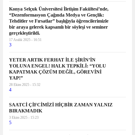
Konya Selçuk Üniversitesi İletişim Fakültesi’nde,
“Dezenformasyon Çağında Medya ve Gençlik:
Tehditler ve Fırsatlar” başlığıyla öğrencilerimizle
bir araya gelerek kapsamlı bir söyleşi ve seminer
gerçekleştirildi.
17 Aralık 2025 - 16:51
3
YETER ARTIK FERHAT İLE ŞİRİN’İN
YOLUNA ENGEL! HALK TEPKİLİ: “YOLU
KAPATMAK ÇÖZÜM DEĞİL, GÖREVİNİ
YAP!”
28 Ekim 2025 - 15:32
4
SAATCİ ÇİFCİMİZİ HİÇBİR ZAMAN YALNIZ
BIRAKMADIK
3 Ekim 2025 - 15:23
5