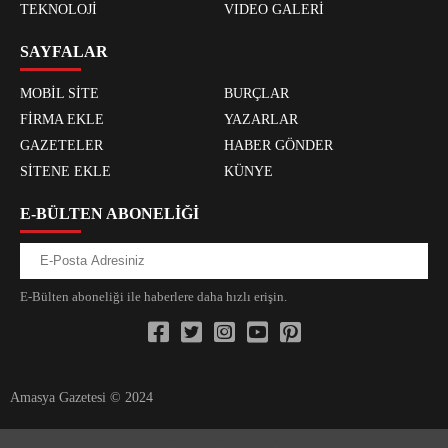
TEKNOLOJİ
VIDEO GALERİ
SAYFALAR
MOBİL SİTE
BURÇLAR
FİRMA EKLE
YAZARLAR
GAZETELER
HABER GÖNDER
SİTENE EKLE
KÜNYE
E-BÜLTEN ABONELİĞİ
E-Bülten aboneliği ile haberlere daha hızlı erişin.
Amasya Gazetesi © 2024
xvideos.com zenededeneme vonbonusu vewereveren siteler
yarrak