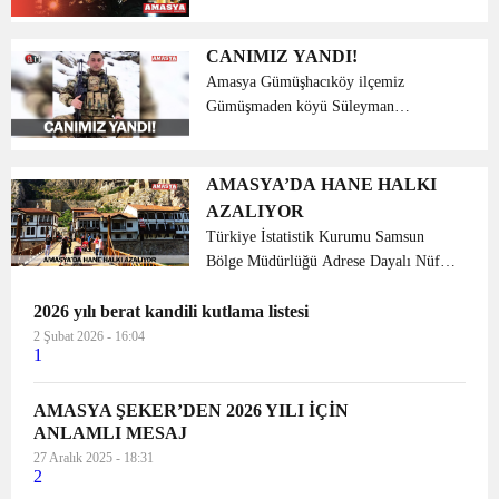
Ramazan geldi çattı. İslam aleminin
kutsal ayı, 11 ayın sultanı Ramazan,
bugün kılınacak ilk teravih namazından
CANIMIZ YANDI!
sonra, gece k...
Amasya Gümüşhacıköy ilçemiz
Gümüşmaden köyü Süleyman
SARIKULAK’ın Abisi Halit
SARIKULAK’ın damadı Jandarma
Teğmen Güngör DOLUNAY
AMASYA’DA HANE HALKI
Hakkari’de şehit düşmüştür. Şehidimize
AZALIYOR
Allah’tan rahmet ked...
Türkiye İstatistik Kurumu Samsun
Bölge Müdürlüğü Adrese Dayalı Nüfus
Kayıt Sistemi, 2018 sonuçlarından
2026 yılı berat kandili kutlama listesi
yararlanarak “Amasya ili İstatistiklerle
Aile, 2018” konusunda bir basın bülteni
2 Şubat 2026 - 16:04
1
hazı...
AMASYA ŞEKER’DEN 2026 YILI İÇİN
ANLAMLI MESAJ
27 Aralık 2025 - 18:31
2