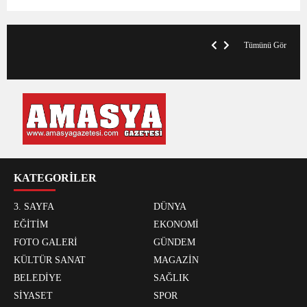
VegasHero Casino Test: Spiele, Boni &
T
Auszahlungen
A
Tümünü Gör
KATEGORİLER
3. SAYFA
DÜNYA
EĞİTİM
EKONOMİ
FOTO GALERİ
GÜNDEM
KÜLTÜR SANAT
MAGAZİN
BELEDİYE
SAĞLIK
SİYASET
SPOR