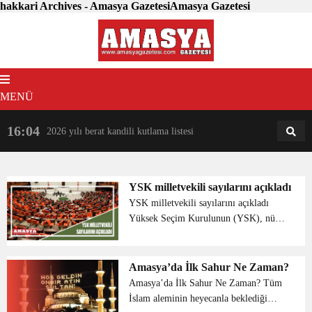
hakkari Archives - Amasya GazetesiAmasya Gazetesi
MENÜ
16:04
18:31
2026 yılı berat kandili kutlama listesi
AM
AN
YSK milletvekili sayılarını açıkladı
YSK milletvekili sayılarını açıkladı
Yüksek Seçim Kurulunun (YSK), nüfus
verileri kapsamında illerin milletvekili
sayıları dağılım tablosunu açıkladı.
YSK’nın yaptığı açıklamaya göre
Amasya’da İlk Sahur Ne Zaman?
İstanbul ve Baybu...
Amasya’da İlk Sahur Ne Zaman? Tüm
İslam aleminin heyecanla beklediği