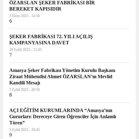
ÖZARSLAN ŞEKER FABRİKASI BİR
BEREKET KAPISIDIR
3 Ekim 2025 - 14:58
6
ŞEKER FABRİKASI 72. YILI AÇILIŞ
KAMPANYASINA DAVET
28 Eylül 2025 - 15:45
7
Amasya Şeker Fabrikası Yönetim Kurulu Başkanı
Ziraat Mühendisi Ahmet ÖZARSLAN’ın Mevlid
Kandili Mesajı
5 Eylül 2025 - 20:50
8
AÇI EĞİTİM KURUMLARINDA “Amasya’nın
Gururları: Dereceye Giren Öğrenciler İçin Anlamlı
Tören”
5 Eylül 2025 - 18:45
9