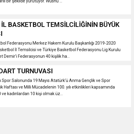
ılı bir şekilde yürütüyor. Wushu ...
İL BASKETBOL TEMSİLCİLİĞİNİN BÜYÜK
I
tbol Federasyonu Merkez Hakem Kurulu Başkanlığı 2019-2020
etbol İl Temsilcisi ve Türkiye Basketbol Federasyonu Lig Kurulu
t Demir’i Federasyonun 40 kişilik ha...
L DART TURNUVASI
 Spor Salonunda 19 Mayıs Atatürk’ü Anma Gençlik ve Spor
k Haftası ve Milli Mücadelenin 100. yılı etkinlikleri kapsamında
 ve kadınlardan 10 kişi olmak üz...