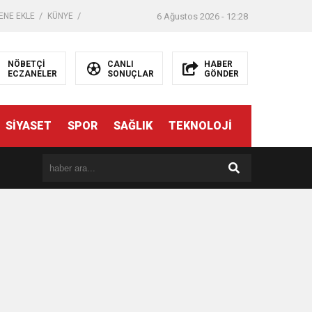
ENE EKLE
KÜNYE
6 Ağustos 2026 - 12:28
NÖBETÇİ
CANLI
HABER
ECZANELER
SONUÇLAR
GÖNDER
SİYASET
SPOR
SAĞLIK
TEKNOLOJİ
er