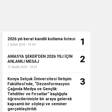
2026 yılı berat kandili kutlama listesi
1
2 Şubat 2026 - 16:04
n”
AMASYA ŞEKER’DEN 2026 YILI İÇİN
2
ANLAMLI MESAJ
27 Aralık 2025 - 18:31
Konya Selçuk Üniversitesi İletişim
3
Fakültesi’nde, “Dezenformasyon
Çağında Medya ve Gençlik:
Tehditler ve Fırsatlar” başlığıyla
öğrencilerimizle bir araya gelerek
kapsamlı bir söyleşi ve seminer
gerçekleştirildi.