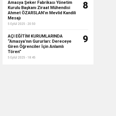
Amasya Şeker Fabrikası Yönetim
8
Kurulu Başkanı Ziraat Mühendisi
Ahmet ÖZARSLAN’ın Mevlid Kandili
Mesajı
5 Eylül 2025 - 20:50
AÇI EĞİTİM KURUMLARINDA
9
“Amasya’nın Gururları: Dereceye
Giren Öğrenciler İçin Anlamlı
Tören”
5 Eylül 2025 - 18:45