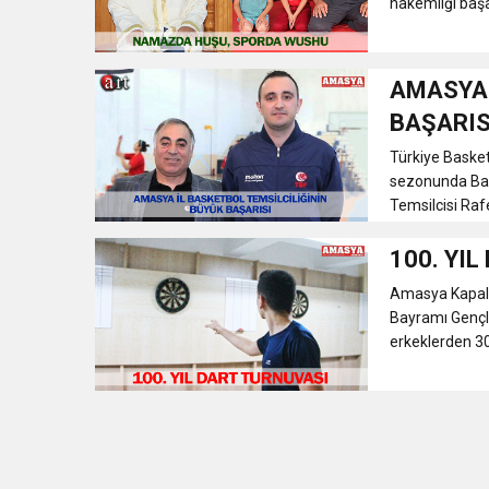
hakemliği başar
AMASYA 
BAŞARIS
Türkiye Baske
sezonunda Bask
Temsilcisi Rafe
100. YI
Amasya Kapalı
Bayramı Gençli
erkeklerden 30