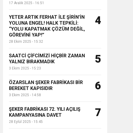
17 Aralık 2025 - 16:51
YETER ARTIK FERHAT İLE ŞİRİN’İN
4
YOLUNA ENGEL! HALK TEPKİLİ:
“YOLU KAPATMAK ÇÖZÜM DEĞİL,
GÖREVİNİ YAP!”
28 Ekim 2025 - 15:32
SAATCİ ÇİFCİMİZİ HİÇBİR ZAMAN
5
YALNIZ BIRAKMADIK
3 Ekim 2025 - 15:23
ÖZARSLAN ŞEKER FABRİKASI BİR
6
BEREKET KAPISIDIR
3 Ekim 2025 - 14:58
ŞEKER FABRİKASI 72. YILI AÇILIŞ
7
KAMPANYASINA DAVET
28 Eylül 2025 - 15:45