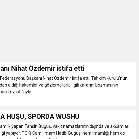
İKASI BİR BEREKET KAPISIDIR
YILI AÇILIŞ KAMPANYASINA DAVET
ı Yönetim Kurulu Başkanı Ziraat Mühendisi Ahmet ÖZARSLAN’ın Mevlid
A “Amasya’nın Gururları: Dereceye Giren Öğrenciler İçin Anlamlı Töre
nı Nihat Özdemir istifa etti
 Federasyonu Başkanı Nihat Özdemir istifa etti. Tahkim Kurulu’nun
et Festivali
en aldığı hakemler ve gözlemcilerle ilgili kararını bozmasının
n kriz istifayla...
utlama listesi
A HUŞU, SPORDA WUSHU
mlık yapan Tahsin Buğuş, vakit namazlarının dışında ve akşamları
ği yapıyor. TOKİ Cami İmam Hatibi Buğuş, hem imamlığı hem de