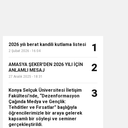
2026 yılı berat kandili kutlama listesi
1
2 Şubat 2026 - 16:04
n”
AMASYA ŞEKER’DEN 2026 YILI İÇİN
2
ANLAMLI MESAJ
27 Aralık 2025 - 18:31
Konya Selçuk Üniversitesi İletişim
3
Fakültesi’nde, “Dezenformasyon
Çağında Medya ve Gençlik:
Tehditler ve Fırsatlar” başlığıyla
öğrencilerimizle bir araya gelerek
kapsamlı bir söyleşi ve seminer
gerçekleştirildi.