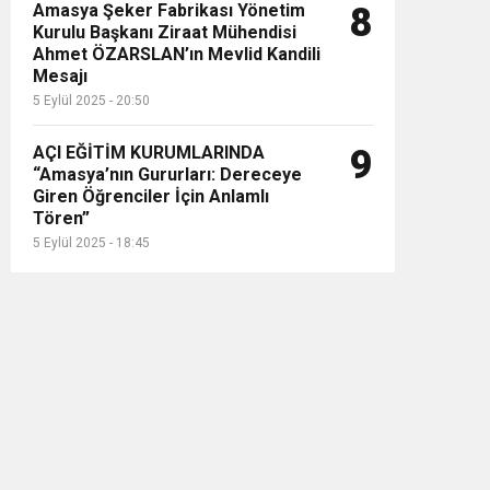
Amasya Şeker Fabrikası Yönetim
8
Kurulu Başkanı Ziraat Mühendisi
Ahmet ÖZARSLAN’ın Mevlid Kandili
Mesajı
5 Eylül 2025 - 20:50
AÇI EĞİTİM KURUMLARINDA
9
“Amasya’nın Gururları: Dereceye
Giren Öğrenciler İçin Anlamlı
Tören”
5 Eylül 2025 - 18:45