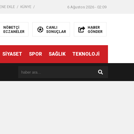
ENE EKLE
KÜNYE
6 Ağustos 2026 - 02:09
NÖBETÇİ
CANLI
HABER
ECZANELER
SONUÇLAR
GÖNDER
SİYASET
SPOR
SAĞLIK
TEKNOLOJİ
er