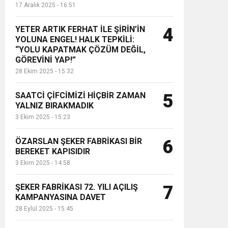
17 Aralık 2025 - 16:51
YETER ARTIK FERHAT İLE ŞİRİN’İN
4
YOLUNA ENGEL! HALK TEPKİLİ:
“YOLU KAPATMAK ÇÖZÜM DEĞİL,
GÖREVİNİ YAP!”
28 Ekim 2025 - 15:32
SAATCİ ÇİFCİMİZİ HİÇBİR ZAMAN
5
YALNIZ BIRAKMADIK
3 Ekim 2025 - 15:23
ÖZARSLAN ŞEKER FABRİKASI BİR
6
BEREKET KAPISIDIR
3 Ekim 2025 - 14:58
ŞEKER FABRİKASI 72. YILI AÇILIŞ
7
KAMPANYASINA DAVET
28 Eylül 2025 - 15:45