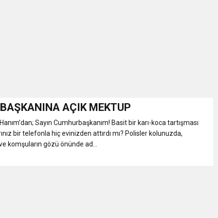
İKASI BİR BEREKET KAPISIDIR
YILI AÇILIŞ KAMPANYASINA DAVET
ı Yönetim Kurulu Başkanı Ziraat Mühendisi Ahmet ÖZARSLAN’ın Mevlid
A “Amasya’nın Gururları: Dereceye Giren Öğrenciler İçin Anlamlı Töre
BAŞKANINA AÇIK MEKTUP
Hanım’dan; Sayın Cumhurbaşkanım! Basit bir karı-koca tartışması
et Festivali
ınız bir telefonla hiç evinizden attırdı mı? Polisler kolunuzda,
 ve komşuların gözü önünde ad...
utlama listesi