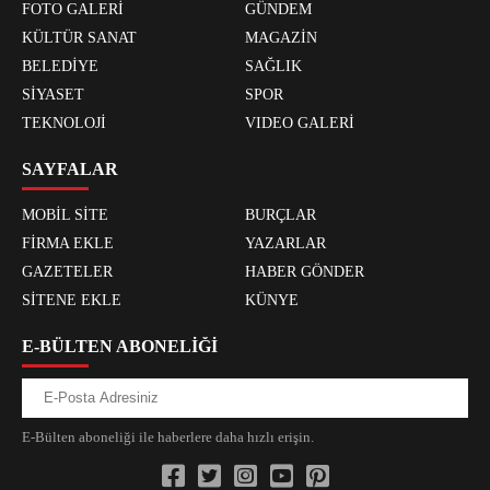
FOTO GALERİ
GÜNDEM
KÜLTÜR SANAT
MAGAZİN
BELEDİYE
SAĞLIK
SİYASET
SPOR
TEKNOLOJİ
VIDEO GALERİ
SAYFALAR
MOBİL SİTE
BURÇLAR
FİRMA EKLE
YAZARLAR
GAZETELER
HABER GÖNDER
SİTENE EKLE
KÜNYE
E-BÜLTEN ABONELİĞİ
E-Bülten aboneliği ile haberlere daha hızlı erişin.