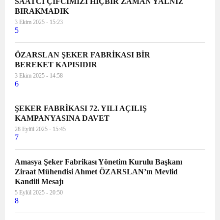
SAATCİ ÇİFCİMİZİ HİÇBİR ZAMAN YALNIZ
BIRAKMADIK
3 Ekim 2025 - 15:23
5
ÖZARSLAN ŞEKER FABRİKASI BİR
BEREKET KAPISIDIR
3 Ekim 2025 - 14:58
6
ŞEKER FABRİKASI 72. YILI AÇILIŞ
KAMPANYASINA DAVET
28 Eylül 2025 - 15:45
7
Amasya Şeker Fabrikası Yönetim Kurulu Başkanı
Ziraat Mühendisi Ahmet ÖZARSLAN’ın Mevlid
Kandili Mesajı
5 Eylül 2025 - 20:50
8