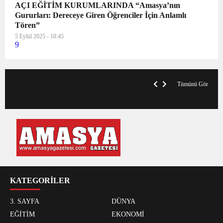
AÇI EĞİTİM KURUMLARINDA “Amasya’nın
Gururları: Dereceye Giren Öğrenciler İçin Anlamlı
Tören”
5 Eylül 2025 - 18:45
9
VegasHero Casino Test: Spiele, Boni &
T
Auszahlungen
A
Tümünü Gör
KATEGORİLER
3. SAYFA
DÜNYA
EĞİTİM
EKONOMİ