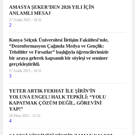
AMASYA ŞEKER’DEN 2026 YILI İÇİN
ANLAMLI MESAJ
27 Aralık 2025 - 18:31
2
Konya Selçuk Üniversitesi İletişim Fakültesi’nde,
“Dezenformasyon Çağında Medya ve Gençlik:
Tehditler ve Fırsatlar” başlığıyla öğrencilerimizle
bir araya gelerek kapsamlı bir söyleşi ve seminer
gerçekleştirildi.
17 Aralık 2025 - 16:51
3
YETER ARTIK FERHAT İLE ŞİRİN’İN
YOLUNA ENGEL! HALK TEPKİLİ: “YOLU
KAPATMAK ÇÖZÜM DEĞİL, GÖREVİNİ
YAP!”
28 Ekim 2025 - 15:32
4