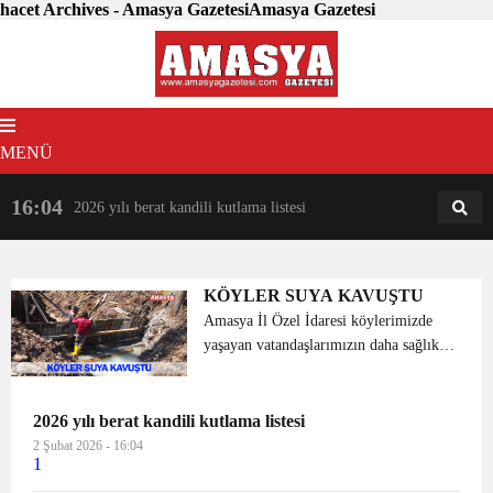
hacet Archives - Amasya GazetesiAmasya Gazetesi
MENÜ
16:04
18:31
2026 yılı berat kandili kutlama listesi
AM
AN
KÖYLER SUYA KAVUŞTU
Amasya İl Özel İdaresi köylerimizde
yaşayan vatandaşlarımızın daha sağlıklı
ve hijyenik içme suyuna kavuşması
amacıyla içme suyu projelerini hayata
geçirmeye devam ediyor. Merzifon
2026 yılı berat kandili kutlama listesi
İlçesine bağlı Çaml...
2 Şubat 2026 - 16:04
1