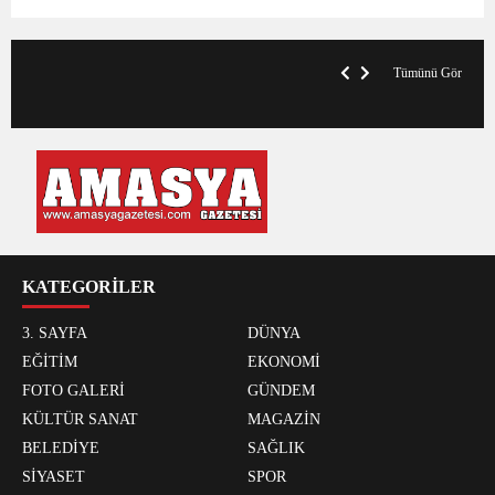
V
x
A
Tümünü Gör
KATEGORİLER
3. SAYFA
DÜNYA
EĞİTİM
EKONOMİ
FOTO GALERİ
GÜNDEM
KÜLTÜR SANAT
MAGAZİN
BELEDİYE
SAĞLIK
SİYASET
SPOR