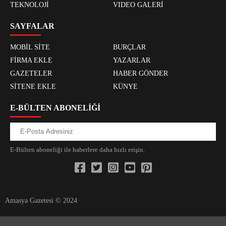
TEKNOLOJİ
VIDEO GALERİ
SAYFALAR
MOBİL SİTE
BURÇLAR
FİRMA EKLE
YAZARLAR
GAZETELER
HABER GÖNDER
SİTENE EKLE
KÜNYE
E-BÜLTEN ABONELİĞİ
E-Bülten aboneliği ile haberlere daha hızlı erişin.
Amasya Gazetesi © 2024
xvideos.com zenededeneme vonbonusu vewereveren siteler
yarrak