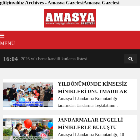
gülçinyıldız Archives - Amasya GazetesiAmasya Gazetesi
MENÜ
16:04
18:31
2026 yılı berat kandili kutlama listesi
AM
AN
YILDÖNÜMÜNDE KİMSESİZ
MİNİKLERİ UNUTMADILAR
Amasya İl Jandarma Komutanlığı
tarafından Jandarma Teşkilatının
180’inci kuruluş yıldönümü etkinlikleri
kapsamında Amasya Çocuk Yuvasına
JANDARMALAR ENGELLİ
ziyaret düzenlendi. İl Jandarma
MİNİKLERLE BULUŞTU
Komutanı Kıdemli Albay Ali Yıld...
Amasya İl Jandarma Komutanlığı, 10 –