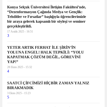
Konya Selçuk Üniversitesi İletişim Fakültesi’nde,
“Dezenformasyon Çağında Medya ve Gençlik:
Tehditler ve Fırsatlar” başlığıyla öğrencilerimizle
bir araya gelerek kapsamlı bir söyleşi ve seminer
gerçekleştirildi.
17 Aralık 2025 - 16:51
3
YETER ARTIK FERHAT İLE ŞİRİN’İN
YOLUNA ENGEL! HALK TEPKİLİ: “YOLU
KAPATMAK ÇÖZÜM DEĞİL, GÖREVİNİ
YAP!”
28 Ekim 2025 - 15:32
4
SAATCİ ÇİFCİMİZİ HİÇBİR ZAMAN YALNIZ
BIRAKMADIK
3 Ekim 2025 - 15:23
5