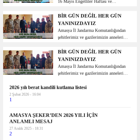
16 Mayıs Engelliler Haftası ve
Jandarma Teşkilatının 180’inci Kuruluş
Yıldönümü etkinlikleri kapsamında
BİR GÜN DEĞİL HER GÜN
Kılıçaslan Özel Eğitim Rehabilitasyon
YANINIZDAYIZ
Merkezinde eğitim öğr...
Amasya İl Jandarma Komutanlığından
şehitlerimiz ve gazilerimizin annelerine
anneler günü ziyareti gerçekleştirdi.
Amasya İl Jandarma Komutanlığı
BİR GÜN DEĞİL HER GÜN
tarafından “Bir gün değil, her gün
YANINIZDAYIZ
daima yanınızdayız’ ...
Amasya İl Jandarma Komutanlığından
şehitlerimiz ve gazilerimizin annelerine
anneler günü ziyareti gerçekleştirdi.
2026 yılı berat kandili kutlama listesi
Amasya İl Jandarma Komutanlığı
tarafından “Bir gün değil, her gün
2 Şubat 2026 - 16:04
1
daima yanınızdayız’ ...
AMASYA ŞEKER’DEN 2026 YILI İÇİN
ANLAMLI MESAJ
27 Aralık 2025 - 18:31
2