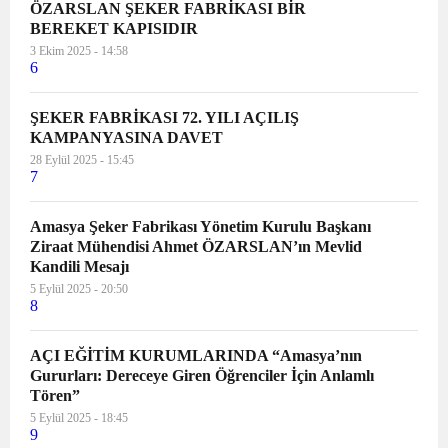
ÖZARSLAN ŞEKER FABRİKASI BİR
BEREKET KAPISIDIR
3 Ekim 2025 - 14:58
6
ŞEKER FABRİKASI 72. YILI AÇILIŞ
KAMPANYASINA DAVET
28 Eylül 2025 - 15:45
7
Amasya Şeker Fabrikası Yönetim Kurulu Başkanı
Ziraat Mühendisi Ahmet ÖZARSLAN’ın Mevlid
Kandili Mesajı
5 Eylül 2025 - 20:50
8
AÇI EĞİTİM KURUMLARINDA “Amasya’nın
Gururları: Dereceye Giren Öğrenciler İçin Anlamlı
Tören”
5 Eylül 2025 - 18:45
9