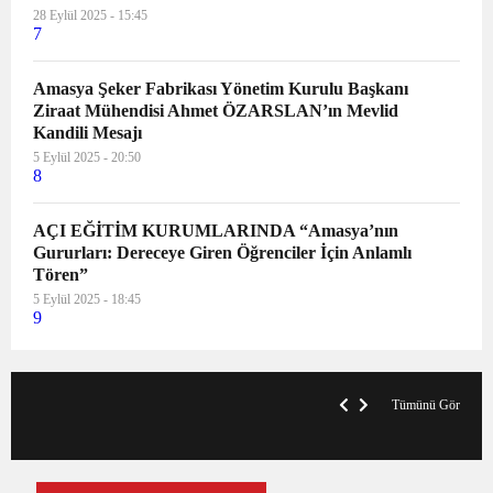
28 Eylül 2025 - 15:45
7
Amasya Şeker Fabrikası Yönetim Kurulu Başkanı
Ziraat Mühendisi Ahmet ÖZARSLAN’ın Mevlid
Kandili Mesajı
5 Eylül 2025 - 20:50
8
AÇI EĞİTİM KURUMLARINDA “Amasya’nın
Gururları: Dereceye Giren Öğrenciler İçin Anlamlı
Tören”
5 Eylül 2025 - 18:45
9
VegasHero Casino Test: Spiele, Boni &
T
Auszahlungen
A
Tümünü Gör