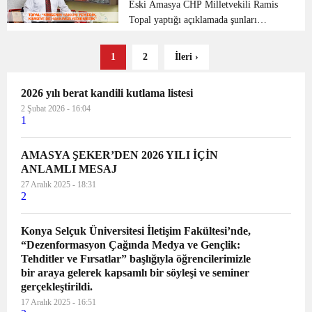
Süleyman Elmacı’ yı ...
HAKKIMIZI YEDİRMEDİK”
Eski Amasya CHP Milletvekili Ramis
Topal yaptığı açıklamada şunları
söyledi; “19 Aralık’ta İstanbul
Büyükşehir Belediye Başkan Adayımız
1
2
İleri ›
Ekrem İmamoğlu ve İstanbul İl
Başkanımız Canan Kaftancıoğlu öncü...
2026 yılı berat kandili kutlama listesi
2 Şubat 2026 - 16:04
1
AMASYA ŞEKER’DEN 2026 YILI İÇİN
ANLAMLI MESAJ
27 Aralık 2025 - 18:31
2
Konya Selçuk Üniversitesi İletişim Fakültesi’nde,
“Dezenformasyon Çağında Medya ve Gençlik:
Tehditler ve Fırsatlar” başlığıyla öğrencilerimizle
bir araya gelerek kapsamlı bir söyleşi ve seminer
gerçekleştirildi.
17 Aralık 2025 - 16:51