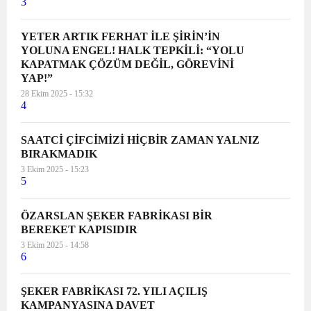
3
YETER ARTIK FERHAT İLE ŞİRİN’İN
YOLUNA ENGEL! HALK TEPKİLİ: “YOLU
KAPATMAK ÇÖZÜM DEĞİL, GÖREVİNİ
YAP!”
28 Ekim 2025 - 15:32
4
SAATCİ ÇİFCİMİZİ HİÇBİR ZAMAN YALNIZ
BIRAKMADIK
3 Ekim 2025 - 15:23
5
ÖZARSLAN ŞEKER FABRİKASI BİR
BEREKET KAPISIDIR
3 Ekim 2025 - 14:58
6
ŞEKER FABRİKASI 72. YILI AÇILIŞ
KAMPANYASINA DAVET