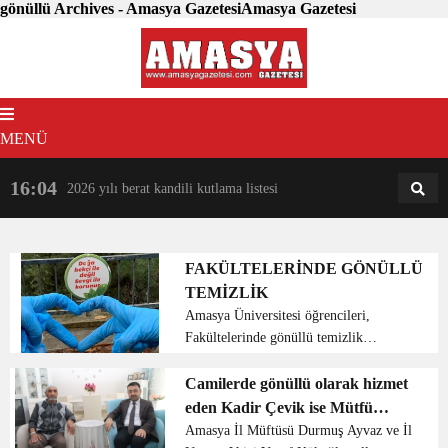
gönüllü Archives - Amasya GazetesiAmasya Gazetesi
MENÜ
16:04
18:31
2026 yılı berat kandili kutlama listesi
AM
AN
FAKÜLTELERİNDE GÖNÜLLÜ
TEMİZLİK
Amasya Üniversitesi öğrencileri,
Fakültelerinde gönüllü temizlik
çalışması yaptı.Amasya Üniversitesi
İlahiyat Fakültesi Akademisyenleri ve
Camilerde gönüllü olarak hizmet
Öğrencileri “Fakül-temiz Olsun”
eden Kadir Çevik ise Mütfü
sloganı ile İlahiyat Fakültes...
Ayvaz’a nazik ziyaretleri için
Amasya İl Müftüsü Durmuş Ayvaz ve İl