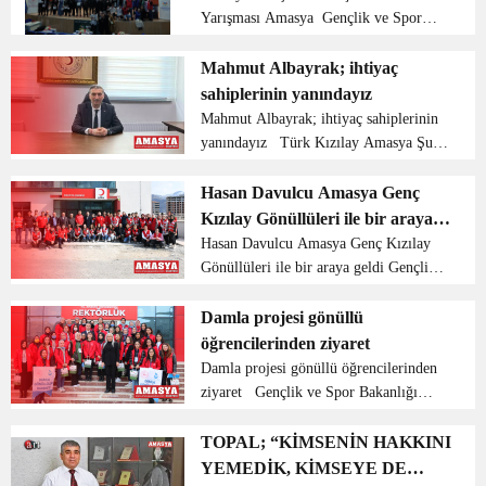
Yarışması Amasya Gençlik ve Spor
Bakanlığı tarafından Gençler Arası Şiir
Okuma Yarışması etkinliği düzenlendi.
Mahmut Albayrak; ihtiyaç
Yoğun bir katılımın olduğu etkinlik
sahiplerinin yanındayız
Amasya Üniversitesi...
Mahmut Albayrak; ihtiyaç sahiplerinin
yanındayız Türk Kızılay Amasya Şube
Başkanı Mahmut Albayrak; ‘’Bu
Ramazanda da her Ramazanda olduğu
Hasan Davulcu Amasya Genç
gibi ihtiyaç sahiplerinin yanındayız’’
Kızılay Gönüllüleri ile bir araya
dedi. Ramazan ay...
geldi
Hasan Davulcu Amasya Genç Kızılay
Gönüllüleri ile bir araya geldi Gençlik
ve Spor Bakanlığı Rehberlik ve
Denetim Başkanı Hasan Davulcu,
Damla projesi gönüllü
Amasya Genç Kızılay gönüllüleri ile bir
öğrencilerinden ziyaret
araya gelerek sohbet ger...
Damla projesi gönüllü öğrencilerinden
ziyaret Gençlik ve Spor Bakanlığı
bünyesinde Türkiye’ nin farklı
illerinden gelen öğrenciler Amasya
TOPAL; “KİMSENİN HAKKINI
Üniversitesi Rektörü Prof. Dr.
YEMEDİK, KİMSEYE DE