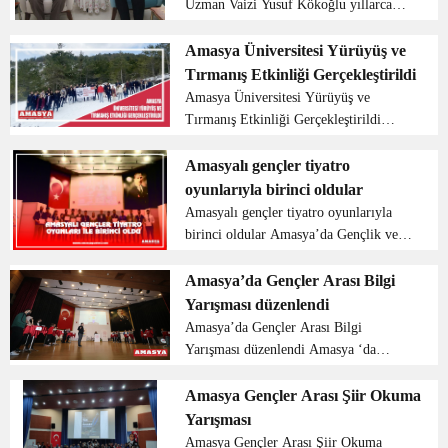
Uzman Vaizi Yusuf Kökoğlu yıllarca
teşekkür etti.
camilerde gönüllü olarak hizmet eden
Kadir Çevik’i ziyaret etti. Ziyarette
Amasya Üniversitesi Yürüyüş ve
Kadir Çevik ile bir süre sohbet eden
Tırmanış Etkinliği Gerçekleştirildi
Müftü Ayva...
Amasya Üniversitesi Yürüyüş ve
Tırmanış Etkinliği Gerçekleştirildi
Amasya Üniversitesi Elektrik-
Elektronik Mühendisliği öğrencileri
Amasyalı gençler tiyatro
tarafından 2020 yılında kurulan Amatör
oyunlarıyla birinci oldular
Telsizcilik ve Arama-Kurtarma...
Amasyalı gençler tiyatro oyunlarıyla
birinci oldular Amasya’da Gençlik ve
Spor Bakanlığı Kültür ve Sanat
Yarışmaları çerçevesinde düzenlenen
Amasya’da Gençler Arası Bilgi
“Gençler Arası Tiyatro Yarışması”
Yarışması düzenlendi
Samsun bölge temsilcisi b...
Amasya’da Gençler Arası Bilgi
Yarışması düzenlendi Amasya ‘da
Gençlik ve Spor Bakanlığı tarafından
‘Gençler Arası Bilgi Yarışması’
Amasya Gençler Arası Şiir Okuma
düzenlendi. Gönüllü gençlerin katılımı
Yarışması
ile gerçekleştirilen y...
Amasya Gençler Arası Şiir Okuma