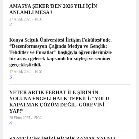
AMASYA ŞEKER’DEN 2026 YILI İÇİN
ANLAMLI MESAJ
27 Aralık 2025 - 18:31
2
Konya Selçuk Üniversitesi İletişim Fakültesi’nde,
“Dezenformasyon Çağında Medya ve Gençlik:
Tehditler ve Fırsatlar” başlığıyla öğrencilerimizle
bir araya gelerek kapsamlı bir söyleşi ve seminer
gerçekleştirildi.
17 Aralık 2025 - 16:51
3
YETER ARTIK FERHAT İLE ŞİRİN’İN
YOLUNA ENGEL! HALK TEPKİLİ: “YOLU
KAPATMAK ÇÖZÜM DEĞİL, GÖREVİNİ
YAP!”
28 Ekim 2025 - 15:32
4
SAATCİ ÇİFCİMİZİ HİÇBİR ZAMAN YALNIZ