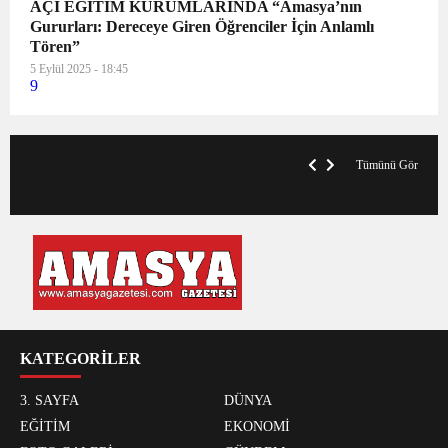
AÇI EĞİTİM KURUMLARINDA “Amasya’nın
Gururları: Dereceye Giren Öğrenciler İçin Anlamlı
Tören”
5 Eylül 2025 - 18:45
9
VegasHero Casino Test: Spiele, Boni &
T
Auszahlungen
A
Tümünü Gör
KATEGORİLER
3. SAYFA
DÜNYA
EĞİTİM
EKONOMİ