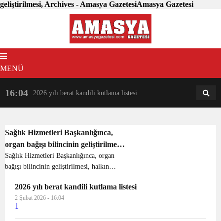
geliştirilmesi, Archives - Amasya GazetesiAmasya Gazetesi
MENÜ
16:04
18:31
2026 yılı berat kandili kutlama listesi
AM
AN
Sağlık Hizmetleri Başkanlığınca,
organ bağışı bilincinin geliştirilmesi,
halkın organ ve doku bağışı
Sağlık Hizmetleri Başkanlığınca, organ
bağışı bilincinin geliştirilmesi, halkın
konusunda teşvik edilmesi amacıyla
organ ve doku bağışı konusunda teşvik
bilgilendirme eğitimleri verilmeye
2026 yılı berat kandili kutlama listesi
edilmesi amacıyla bilgilendirme
devam ediyor.
2 Şubat 2026 - 16:04
eğitimleri verilmeye devam ediyor.
1
Amasya İl Sağlı...