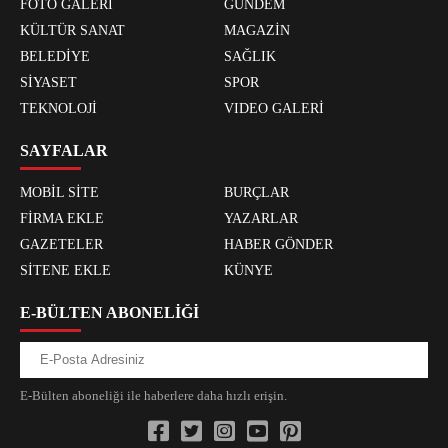
FOTO GALERİ
GÜNDEM
KÜLTÜR SANAT
MAGAZİN
BELEDİYE
SAĞLIK
SİYASET
SPOR
TEKNOLOJİ
VIDEO GALERİ
SAYFALAR
MOBİL SİTE
BURÇLAR
FİRMA EKLE
YAZARLAR
GAZETELER
HABER GÖNDER
SİTENE EKLE
KÜNYE
E-BÜLTEN ABONELİĞİ
E-Bülten aboneliği ile haberlere daha hızlı erişin.