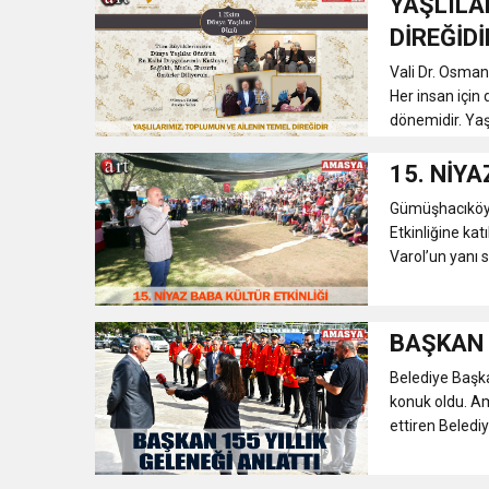
YAŞLILA
DİREĞİDİ
Vali Dr. Osman
Her insan için 
dönemidir. Yaşl
15. NİYA
Gümüşhacıköy i
Etkinliğine kat
Varol’un yanı s
BAŞKAN 
Belediye Başk
konuk oldu. Am
ettiren Beledi