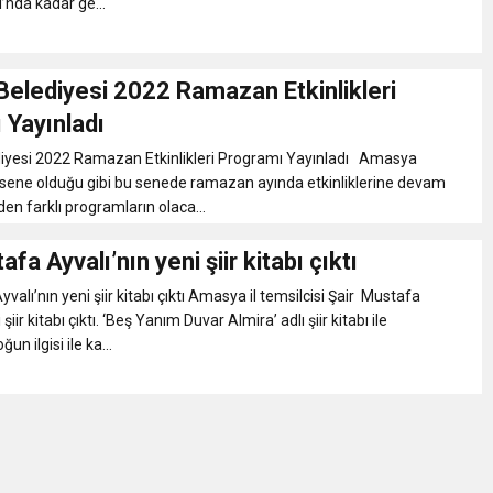
nda kadar ge...
elediyesi 2022 Ramazan Etkinlikleri
 Yayınladı
yesi 2022 Ramazan Etkinlikleri Programı Yayınladı Amasya
 sene olduğu gibi bu senede ramazan ayında etkinliklerine devam
nden farklı programların olaca...
fa Ayvalı’nın yeni şiir kitabı çıktı
valı’nın yeni şiir kitabı çıktı Amasya il temsilcisi Şair Mustafa
 şiir kitabı çıktı. ‘Beş Yanım Duvar Almira’ adlı şiir kitabı ile
n ilgisi ile ka...