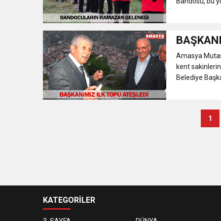
Bandosu, bu yı
BAŞKANI
Amasya Mutasarr
kent sakinler
Belediye Başk
1
KATEGORİLER