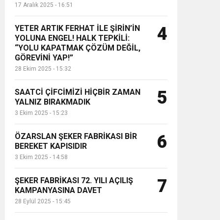
17 Aralık 2025 - 16:51
YETER ARTIK FERHAT İLE ŞİRİN’İN
4
YOLUNA ENGEL! HALK TEPKİLİ:
“YOLU KAPATMAK ÇÖZÜM DEĞİL,
GÖREVİNİ YAP!”
28 Ekim 2025 - 15:32
SAATCİ ÇİFCİMİZİ HİÇBİR ZAMAN
5
YALNIZ BIRAKMADIK
3 Ekim 2025 - 15:23
ÖZARSLAN ŞEKER FABRİKASI BİR
6
BEREKET KAPISIDIR
3 Ekim 2025 - 14:58
ŞEKER FABRİKASI 72. YILI AÇILIŞ
7
KAMPANYASINA DAVET
28 Eylül 2025 - 15:45