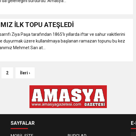
l da geleneğini sürdürdü. Amasya...
MIZ İLK TOPU ATEŞLEDİ
ıfı Ziya Paşa tarafından 1865’lı yıllarda iftar ve sahur vakitlerini
ine duyurmak üzere kullanılmaya başlanan ramazan topunu bu kez
anımız Mehmet Sarı at...
2
İleri ›
SAYFALAR
E