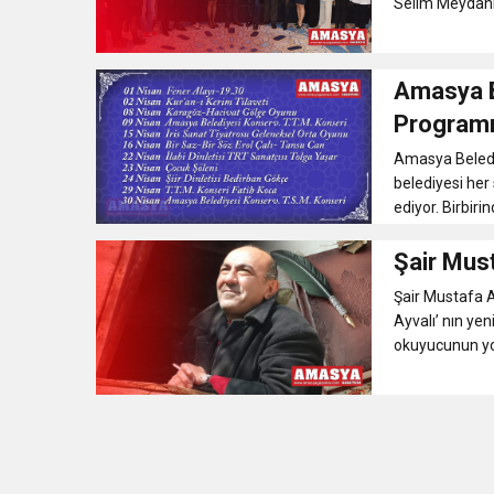
Selim Meydanı’
Amasya B
Programı
Amasya Beledi
belediyesi her
ediyor. Birbiri
Şair Musta
Şair Mustafa Ay
Ayvalı’ nın yeni
okuyucunun yoğu