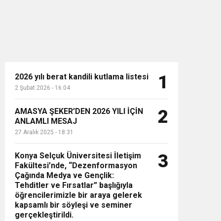
2026 yılı berat kandili kutlama listesi
1
2 Şubat 2026 - 16:04
n”
AMASYA ŞEKER’DEN 2026 YILI İÇİN
2
ANLAMLI MESAJ
27 Aralık 2025 - 18:31
Konya Selçuk Üniversitesi İletişim
3
Fakültesi’nde, “Dezenformasyon
Çağında Medya ve Gençlik:
Tehditler ve Fırsatlar” başlığıyla
öğrencilerimizle bir araya gelerek
kapsamlı bir söyleşi ve seminer
gerçekleştirildi.