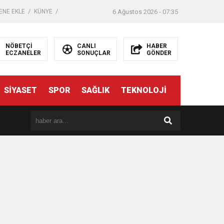
ENE EKLE
KÜNYE
6 Ağustos 2026 - 07:35
NÖBETÇİ
CANLI
HABER
ECZANELER
SONUÇLAR
GÖNDER
SİYASET
SPOR
SAĞLIK
TEKNOLOJİ
er