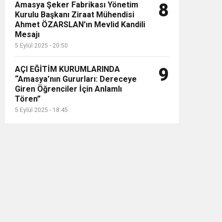
Amasya Şeker Fabrikası Yönetim
8
Kurulu Başkanı Ziraat Mühendisi
Ahmet ÖZARSLAN’ın Mevlid Kandili
Mesajı
5 Eylül 2025 - 20:50
AÇI EĞİTİM KURUMLARINDA
9
“Amasya’nın Gururları: Dereceye
Giren Öğrenciler İçin Anlamlı
Tören”
5 Eylül 2025 - 18:45