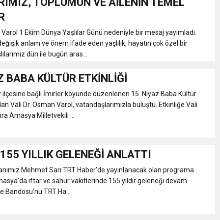
RIMIZ, TOPLUMUN VE AİLENİN TEMEL
R
 Varol 1 Ekim Dünya Yaşlılar Günü nedeniyle bir mesaj yayımladı.
değişik anlam ve önem ifade eden yaşlılık, hayatın çok özel bir
ılarımız dün ile bugün aras...
Z BABA KÜLTÜR ETKİNLİĞİ
lçesine bağlı İmirler köyünde düzenlenen 15. Niyaz Baba Kültür
ılan Vali Dr. Osman Varol, vatandaşlarımızla buluştu. Etkinliğe Vali
ıra Amasya Milletvekili ...
155 YILLIK GELENEĞİ ANLATTI
anımız Mehmet Sarı TRT Haber’de yayınlanacak olan programa
asya’da iftar ve sahur vakitlerinde 155 yıldır geleneği devam
ye Bandosu’nu TRT Ha...