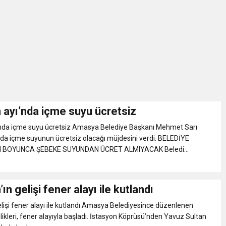
İKASI BİR BEREKET KAPISIDIR
YILI AÇILIŞ KAMPANYASINA DAVET
ı Yönetim Kurulu Başkanı Ziraat Mühendisi Ahmet ÖZARSLAN’ın Mevlid
A “Amasya’nın Gururları: Dereceye Giren Öğrenciler İçin Anlamlı Töre
ayı’nda içme suyu ücretsiz
da içme suyu ücretsiz Amasya Belediye Başkanı Mehmet Sarı
et Festivali
a içme suyunun ücretsiz olacağı müjdesini verdi. BELEDİYE
 BOYUNCA ŞEBEKE SUYUNDAN ÜCRET ALMIYACAK Beledi...
utlama listesi
n gelişi fener alayı ile kutlandı
işi fener alayı ile kutlandı Amasya Belediyesince düzenlenen
ikleri, fener alayıyla başladı. İstasyon Köprüsü’nden Yavuz Sultan