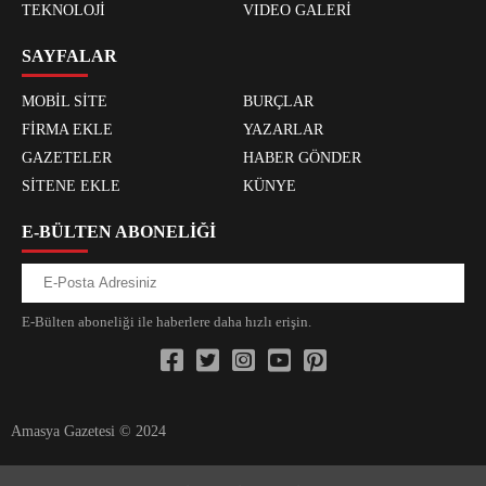
TEKNOLOJİ
VIDEO GALERİ
SAYFALAR
MOBİL SİTE
BURÇLAR
FİRMA EKLE
YAZARLAR
GAZETELER
HABER GÖNDER
SİTENE EKLE
KÜNYE
E-BÜLTEN ABONELİĞİ
E-Bülten aboneliği ile haberlere daha hızlı erişin.
Amasya Gazetesi © 2024
xvideos.com zenededeneme vonbonusu vewereveren siteler
yarrak