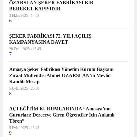
ÖZARSLAN ŞEKER FABRİKASI BİR
BEREKET KAPISIDIR
3 Ekim 2025 - 14:58
6
ŞEKER FABRİKASI 72. YILI AÇILIŞ
KAMPANYASINA DAVET
28 Eylül 2025 - 15:45
7
Amasya Şeker Fabrikası Yönetim Kurulu Başkanı
Ziraat Mühendisi Ahmet ÖZARSLAN’ın Mevlid
Kandili Mesajı
5 Eylül 2025 - 20:50
8
AÇI EĞİTİM KURUMLARINDA “Amasya’nın
Gururları: Dereceye Giren Öğrenciler İçin Anlamlı
Tören”
5 Eylül 2025 - 18:45
9