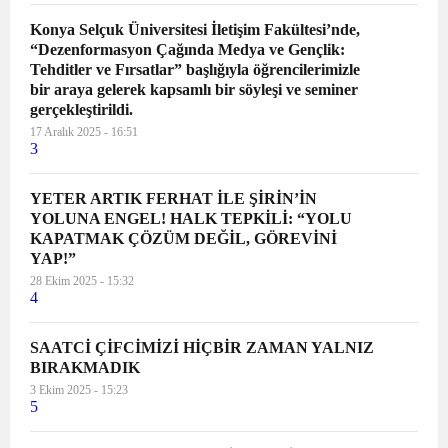
Konya Selçuk Üniversitesi İletişim Fakültesi’nde,
“Dezenformasyon Çağında Medya ve Gençlik:
Tehditler ve Fırsatlar” başlığıyla öğrencilerimizle
bir araya gelerek kapsamlı bir söyleşi ve seminer
gerçekleştirildi.
17 Aralık 2025 - 16:51
3
YETER ARTIK FERHAT İLE ŞİRİN’İN
YOLUNA ENGEL! HALK TEPKİLİ: “YOLU
KAPATMAK ÇÖZÜM DEĞİL, GÖREVİNİ
YAP!”
28 Ekim 2025 - 15:32
4
SAATCİ ÇİFCİMİZİ HİÇBİR ZAMAN YALNIZ
BIRAKMADIK
3 Ekim 2025 - 15:23
5