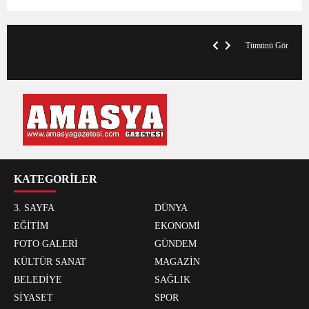
VegasHero Casino Test: Spiele, Boni &
T
Auszahlungen
A
Tümünü Gör
KATEGORİLER
3. SAYFA
DÜNYA
EĞİTİM
EKONOMİ
FOTO GALERİ
GÜNDEM
KÜLTÜR SANAT
MAGAZİN
BELEDİYE
SAĞLIK
SİYASET
SPOR