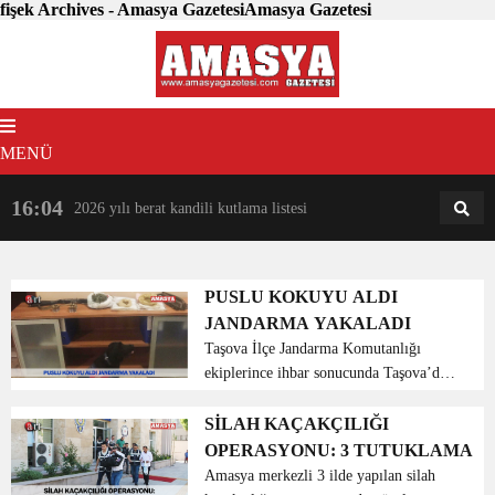
fişek Archives - Amasya GazetesiAmasya Gazetesi
MENÜ
16:04
18:31
2026 yılı berat kandili kutlama listesi
AM
AN
PUSLU KOKUYU ALDI
JANDARMA YAKALADI
Taşova İlçe Jandarma Komutanlığı
ekiplerince ihbar sonucunda Taşova’da
bulunan bir köyde ikamet eden (N.B)
isimli şahsın ev ve eklentilerinde
SİLAH KAÇAKÇILIĞI
uyuşturucu madde bulundurduğu tespiti
OPERASYONU: 3 TUTUKLAMA
üzerine adli makamla...
Amasya merkezli 3 ilde yapılan silah