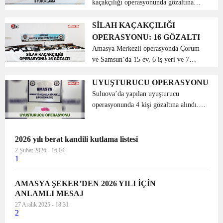
kaçakçılığı operasyonunda gözaltına
alınan 16 şüpheliden 3‘ü tutuklandı.
Amasya Merkezli Çorum ve Samsun’da
SİLAH KAÇAKÇILIĞI
21 adrese eş zamanlı yapılan silah
OPERASYONU: 16 GÖZALTI
kaçakçılığı op...
Amasya Merkezli operasyonda Çorum
ve Samsun’da 15 ev, 6 iş yeri ve 7
araçta yapılan eş zamanlı silah
kaçakçılığı operasyonunda 16 şüpheli
UYUŞTURUCU OPERASYONU
gözaltına alındı. Gözaltına alınan 16
Suluova’da yapılan uyuşturucu
şüpheliden 8’...
operasyonunda 4 kişi gözaltına alındı.
Alınan bilgilere göre, Suluova
ilçesinden Amasya istikametine doğru
yapılan uygulamada 34 FM 4356
2026 yılı berat kandili kutlama listesi
plakalı araç Suluova uygulama nok...
2 Şubat 2026 - 16:04
1
AMASYA ŞEKER’DEN 2026 YILI İÇİN
ANLAMLI MESAJ
27 Aralık 2025 - 18:31
2