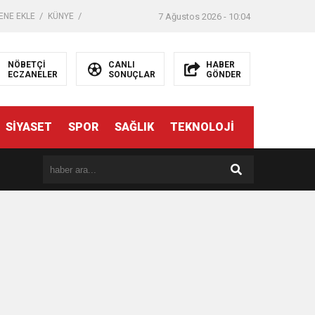
ENE EKLE
KÜNYE
7 Ağustos 2026 - 10:04
NÖBETÇİ
CANLI
HABER
ECZANELER
SONUÇLAR
GÖNDER
SİYASET
SPOR
SAĞLIK
TEKNOLOJİ
er