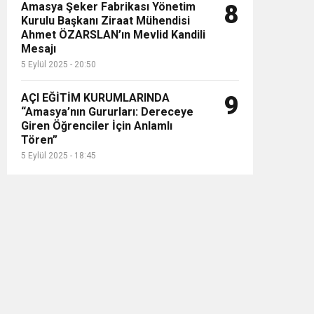
Amasya Şeker Fabrikası Yönetim
8
Kurulu Başkanı Ziraat Mühendisi
Ahmet ÖZARSLAN’ın Mevlid Kandili
Mesajı
5 Eylül 2025 - 20:50
AÇI EĞİTİM KURUMLARINDA
9
“Amasya’nın Gururları: Dereceye
Giren Öğrenciler İçin Anlamlı
Tören”
5 Eylül 2025 - 18:45