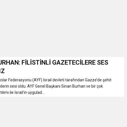
İKASI BİR BEREKET KAPISIDIR
YILI AÇILIŞ KAMPANYASINA DAVET
ı Yönetim Kurulu Başkanı Ziraat Mühendisi Ahmet ÖZARSLAN’ın Mevlid
A “Amasya’nın Gururları: Dereceye Giren Öğrenciler İçin Anlamlı Töre
URHAN: FİLİSTİNLİ GAZETECİLERE SES
IZ
et Festivali
ılar Federasyonu (AYF) İsrail devleti tarafından Gazze’de şehit
ilerin sesi oldu. AYF Genel Başkanı Sinan Burhan ve bir çok
lımı ile İsrail’in uygulad...
utlama listesi