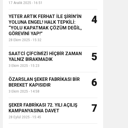
17 Aralık 2025 - 16:51
YETER ARTIK FERHAT İLE ŞİRİN’İN
4
YOLUNA ENGEL! HALK TEPKİLİ:
“YOLU KAPATMAK ÇÖZÜM DEĞİL,
GÖREVİNİ YAP!”
28 Ekim 2025 - 15:32
SAATCİ ÇİFCİMİZİ HİÇBİR ZAMAN
5
YALNIZ BIRAKMADIK
3 Ekim 2025 - 15:23
ÖZARSLAN ŞEKER FABRİKASI BİR
6
BEREKET KAPISIDIR
3 Ekim 2025 - 14:58
ŞEKER FABRİKASI 72. YILI AÇILIŞ
7
KAMPANYASINA DAVET
28 Eylül 2025 - 15:45