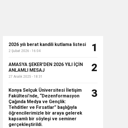
2026 yılı berat kandili kutlama listesi
1
2 Şubat 2026 - 16:04
n”
AMASYA ŞEKER’DEN 2026 YILI İÇİN
2
ANLAMLI MESAJ
27 Aralık 2025 - 18:31
Konya Selçuk Üniversitesi İletişim
3
Fakültesi’nde, “Dezenformasyon
Çağında Medya ve Gençlik:
Tehditler ve Fırsatlar” başlığıyla
öğrencilerimizle bir araya gelerek
kapsamlı bir söyleşi ve seminer
gerçekleştirildi.