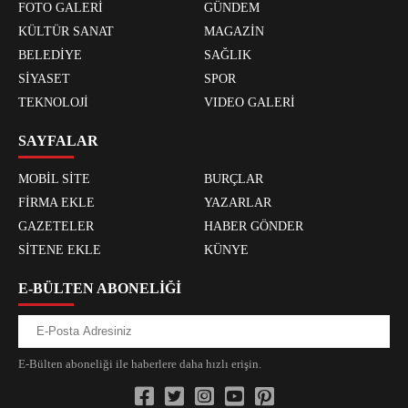
FOTO GALERİ
GÜNDEM
KÜLTÜR SANAT
MAGAZİN
BELEDİYE
SAĞLIK
SİYASET
SPOR
TEKNOLOJİ
VIDEO GALERİ
SAYFALAR
MOBİL SİTE
BURÇLAR
FİRMA EKLE
YAZARLAR
GAZETELER
HABER GÖNDER
SİTENE EKLE
KÜNYE
E-BÜLTEN ABONELİĞİ
E-Bülten aboneliği ile haberlere daha hızlı erişin.