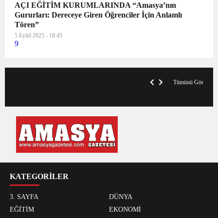
AÇI EĞİTİM KURUMLARINDA “Amasya’nın
Gururları: Dereceye Giren Öğrenciler İçin Anlamlı
Tören”
5 Eylül 2025 - 18:45
9
V
x
A
Tümünü Gör
KATEGORİLER
3. SAYFA
DÜNYA
EĞİTİM
EKONOMİ