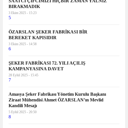
SAATCİ ÇİFCİMİZİ HİÇBİR ZAMAN YALNIZ
BIRAKMADIK
3 Ekim 2025 - 15:23
5
ÖZARSLAN ŞEKER FABRİKASI BİR
BEREKET KAPISIDIR
3 Ekim 2025 - 14:58
6
ŞEKER FABRİKASI 72. YILI AÇILIŞ
KAMPANYASINA DAVET
28 Eylül 2025 - 15:45
7
Amasya Şeker Fabrikası Yönetim Kurulu Başkanı
Ziraat Mühendisi Ahmet ÖZARSLAN’ın Mevlid
Kandili Mesajı
5 Eylül 2025 - 20:50
8