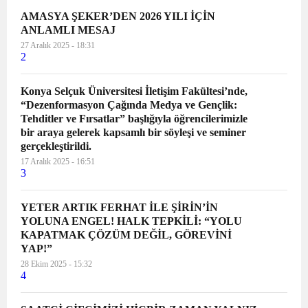
AMASYA ŞEKER’DEN 2026 YILI İÇİN
ANLAMLI MESAJ
27 Aralık 2025 - 18:31
2
Konya Selçuk Üniversitesi İletişim Fakültesi’nde,
“Dezenformasyon Çağında Medya ve Gençlik:
Tehditler ve Fırsatlar” başlığıyla öğrencilerimizle
bir araya gelerek kapsamlı bir söyleşi ve seminer
gerçekleştirildi.
17 Aralık 2025 - 16:51
3
YETER ARTIK FERHAT İLE ŞİRİN’İN
YOLUNA ENGEL! HALK TEPKİLİ: “YOLU
KAPATMAK ÇÖZÜM DEĞİL, GÖREVİNİ
YAP!”
28 Ekim 2025 - 15:32
4