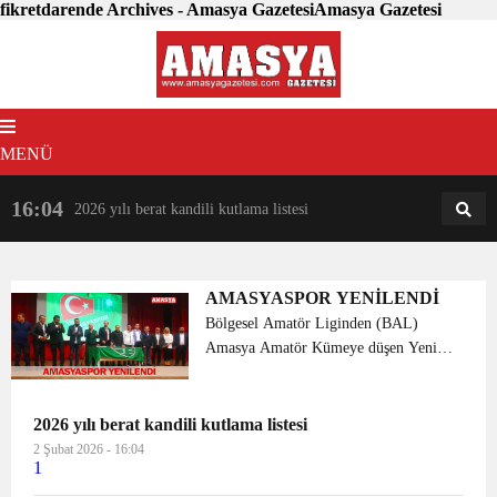
fikretdarende Archives - Amasya GazetesiAmasya Gazetesi
MENÜ
16:04
18:31
2026 yılı berat kandili kutlama listesi
AM
AN
AMASYASPOR YENİLENDİ
Bölgesel Amatör Liginden (BAL)
Amasya Amatör Kümeye düşen Yeni
Amasyaspor Kulübü yeni bir
yapılanmaya giderek ismini
Amasyaspor 1968 Futbol Kulübü olarak
2026 yılı berat kandili kutlama listesi
değiştirdi. Amasya Belediyesi Kültür
2 Şubat 2026 - 16:04
1
Merkezi Ş...