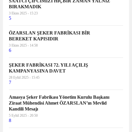
SAATCİ ÇİFCİMİZİ HİÇBİR ZAMAN YALNIZ
BIRAKMADIK
3 Ekim 2025 - 15:23
5
ÖZARSLAN ŞEKER FABRİKASI BİR
BEREKET KAPISIDIR
3 Ekim 2025 - 14:58
6
ŞEKER FABRİKASI 72. YILI AÇILIŞ
KAMPANYASINA DAVET
28 Eylül 2025 - 15:45
7
Amasya Şeker Fabrikası Yönetim Kurulu Başkanı
Ziraat Mühendisi Ahmet ÖZARSLAN’ın Mevlid
Kandili Mesajı
5 Eylül 2025 - 20:50
8