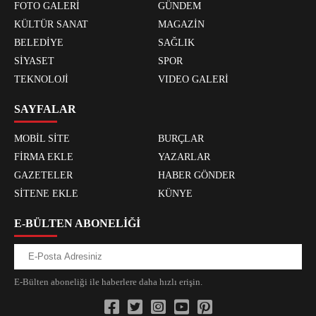
FOTO GALERİ
GÜNDEM
KÜLTÜR SANAT
MAGAZİN
BELEDİYE
SAĞLIK
SİYASET
SPOR
TEKNOLOJİ
VIDEO GALERİ
SAYFALAR
MOBİL SİTE
BURÇLAR
FİRMA EKLE
YAZARLAR
GAZETELER
HABER GÖNDER
SİTENE EKLE
KÜNYE
E-BÜLTEN ABONELİĞİ
E-Bülten aboneliği ile haberlere daha hızlı erişin.