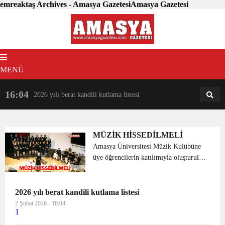
emreaktaş Archives - Amasya GazetesiAmasya Gazetesi
MENÜ
16:04
18:31
2026 yılı berat kandili kutlama listesi
AM
AN
MÜZİK HİSSEDİLMELİ
Amasya Üniversitesi Müzik Kulübüne
üye öğrencilerin katılımıyla oluşturulan
Türk Halk Müziği Korosu, Milli
Hakimiyet Yerleşkesi ve Suluova
Meslek Yüksekokulunda konser verdi.
2026 yılı berat kandili kutlama listesi
Tam bir türkü şöleninin y...
2 Şubat 2026 - 16:04
1