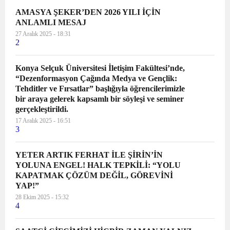
AMASYA ŞEKER’DEN 2026 YILI İÇİN
ANLAMLI MESAJ
27 Aralık 2025 - 18:31
2
Konya Selçuk Üniversitesi İletişim Fakültesi’nde,
“Dezenformasyon Çağında Medya ve Gençlik:
Tehditler ve Fırsatlar” başlığıyla öğrencilerimizle
bir araya gelerek kapsamlı bir söyleşi ve seminer
gerçekleştirildi.
17 Aralık 2025 - 16:51
3
YETER ARTIK FERHAT İLE ŞİRİN’İN
YOLUNA ENGEL! HALK TEPKİLİ: “YOLU
KAPATMAK ÇÖZÜM DEĞİL, GÖREVİNİ
YAP!”
28 Ekim 2025 - 15:32
4