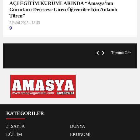
AÇI EĞİTİM KURUMLARINDA “Amasya’nın
Gururları: Dereceye Giren Öğrenciler İçin Anlamlı
Tören”
5 Eylül 2025 - 18:45
9
VegasHero Casino Test: Spiele, Boni &
T
Auszahlungen
A
Tümünü Gör
KATEGORİLER
3. SAYFA
DÜNYA
EĞİTİM
EKONOMİ