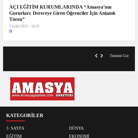
AÇI EĞİTİM KURUMLARINDA “Amasya’nın
Gururları: Dereceye Giren Öğrenciler İçin Anlamlı
Tören”
5 Eylül 2025 - 18:45
9
VegasHero Casino Test: Spiele, Boni &
T
Auszahlungen
A
Tümünü Gör
KATEGORİLER
3. SAYFA
DÜNYA
EĞİTİM
EKONOMİ