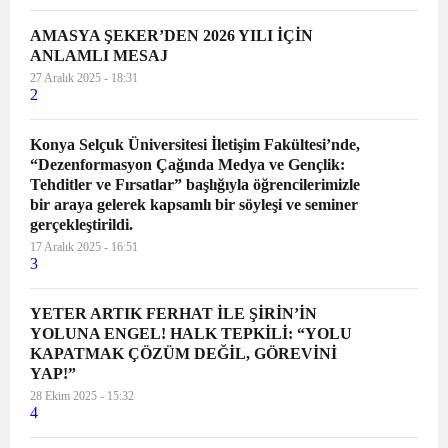
AMASYA ŞEKER’DEN 2026 YILI İÇİN
ANLAMLI MESAJ
27 Aralık 2025 - 18:31
2
Konya Selçuk Üniversitesi İletişim Fakültesi’nde,
“Dezenformasyon Çağında Medya ve Gençlik:
Tehditler ve Fırsatlar” başlığıyla öğrencilerimizle
bir araya gelerek kapsamlı bir söyleşi ve seminer
gerçekleştirildi.
17 Aralık 2025 - 16:51
3
YETER ARTIK FERHAT İLE ŞİRİN’İN
YOLUNA ENGEL! HALK TEPKİLİ: “YOLU
KAPATMAK ÇÖZÜM DEĞİL, GÖREVİNİ
YAP!”
28 Ekim 2025 - 15:32
4