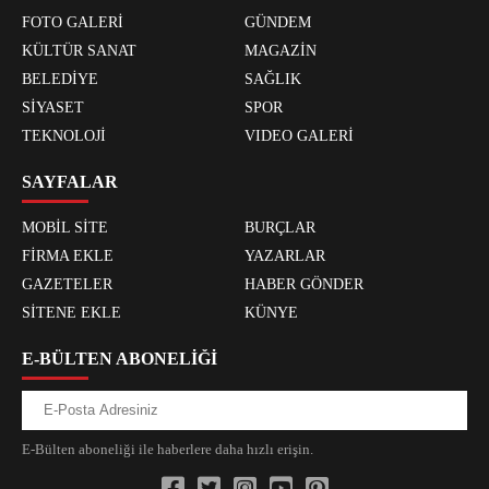
FOTO GALERİ
GÜNDEM
KÜLTÜR SANAT
MAGAZİN
BELEDİYE
SAĞLIK
SİYASET
SPOR
TEKNOLOJİ
VIDEO GALERİ
SAYFALAR
MOBİL SİTE
BURÇLAR
FİRMA EKLE
YAZARLAR
GAZETELER
HABER GÖNDER
SİTENE EKLE
KÜNYE
E-BÜLTEN ABONELİĞİ
E-Bülten aboneliği ile haberlere daha hızlı erişin.