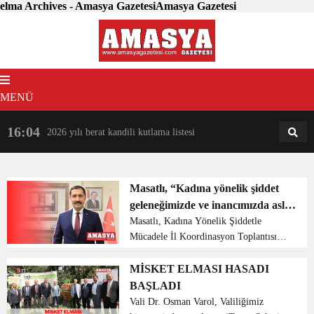
elma Archives - Amasya GazetesiAmasya Gazetesi
MENÜ
16:04
18:31
2026 yılı berat kandili kutlama listesi
AM
AN
Masatlı, “Kadına yönelik şiddet
geleneğimizde ve inancımızda asla
yeri yoktur”
Masatlı, Kadına Yönelik Şiddetle
Mücadele İl Koordinasyon Toplantısına
Başkanlık etti Amasya valisi Mustafa
Masatlı Kadına Yönelik Şiddetle
MİSKET ELMASI HASADI
Mücadele İl Koordinasyon, İzleme ve
BAŞLADI
Değerlendirme Kom...
Vali Dr. Osman Varol, Valiliğimiz