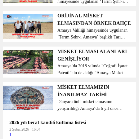
himayesinde uygulanan ‘Tarım Şehr-i
Amasya’ Projesi kapsamındaki
çalışmalar sonucu coğrafi işaret tescili
ORİJİNAL MİSKET
alınan ‘Amasya Misket Elması’ hasat
ELMASINDAN ÖRNEK BAHÇE
günü programına ka...
Amasya Valiliği himayesinde uygulanan
‘Tarım Şehr-i Amasya’ başlıklı Tarım
ve Kırsal Kalkınma Eylem Planı
kapsamında Gökhöyük Tarım
MİSKET ELMASI ALANLARI
İşletmesi’ndeki yaklaşık 15 dönümlük
GENİŞLİYOR
alanda ‘Amasya Misket Elması Ge...
Amasya’da 2018 yılında “Coğrafi İşaret
Patenti”nin de aldığı “Amasya Misket
Elması” nı yaygınlaştırmak ve üretimini
artırmak adına yürütülen “Amasya
MİSKET ELMAMIZIN
Kırsal Kalkınma...
İNANILMAZ TARİHİ
Dünyaca ünlü misket elmasının
yetiştirildiği Amasya’da 6 yıl önce
yapılan kazıda bulunan Roma dönemine
2026 yılı berat kandili kutlama listesi
ait yaklaşık bin 800 yıllık ‘elmalı
mozaik’ müzede sergilenecek. İl
2 Şubat 2026 - 16:04
1
merkezine b...