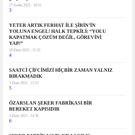
17 Aralık 2025 - 16:51
3
YETER ARTIK FERHAT İLE ŞİRİN’İN
YOLUNA ENGEL! HALK TEPKİLİ: “YOLU
KAPATMAK ÇÖZÜM DEĞİL, GÖREVİNİ
YAP!”
28 Ekim 2025 - 15:32
4
SAATCİ ÇİFCİMİZİ HİÇBİR ZAMAN YALNIZ
BIRAKMADIK
3 Ekim 2025 - 15:23
5
ÖZARSLAN ŞEKER FABRİKASI BİR
BEREKET KAPISIDIR
3 Ekim 2025 - 14:58
6