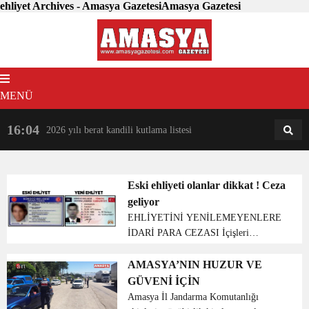
ehliyet Archives - Amasya GazetesiAmasya Gazetesi
MENÜ
16:04
18:31
2026 yılı berat kandili kutlama listesi
AM
AN
Eski ehliyeti olanlar dikkat ! Ceza
geliyor
EHLİYETİNİ YENİLEMEYENLERE
İDARİ PARA CEZASI İçişleri
Bakanlığı, 1 Ocak 2016’dan önce alınan
ehliyetlerin yenilenmesi için uyardı. İç
AMASYA’NIN HUZUR VE
işleri bakanlığı , eski ehliyeti olanların
GÜVENİ İÇİN
31 Aralık’a...
Amasya İl Jandarma Komutanlığı