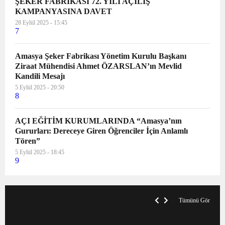
ŞEKER FABRİKASI 72. YILI AÇILIŞ
KAMPANYASINA DAVET
28 Eylül 2025 - 15:45
7
Amasya Şeker Fabrikası Yönetim Kurulu Başkanı
Ziraat Mühendisi Ahmet ÖZARSLAN’ın Mevlid
Kandili Mesajı
5 Eylül 2025 - 20:50
8
AÇI EĞİTİM KURUMLARINDA “Amasya’nın
Gururları: Dereceye Giren Öğrenciler İçin Anlamlı
Tören”
5 Eylül 2025 - 18:45
9
V
x
A
Tümünü Gör