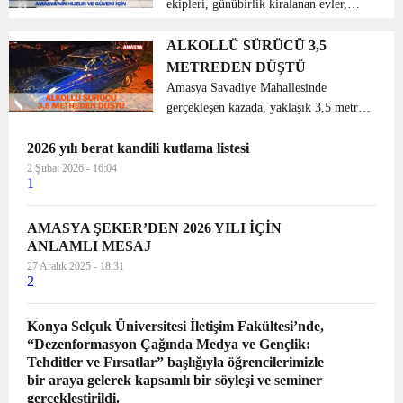
ekipleri, günübirlik kiralanan evler,
kiralık araç firmaları ile göçmen
kaçakçılığına yönelik huzur ve güven
ALKOLLÜ SÜRÜCÜ 3,5
uygulaması gerçekleştirdi. Amasya İl
METREDEN DÜŞTÜ
Jandarma Komutanlığı ek...
Amasya Savadiye Mahallesinde
gerçekleşen kazada, yaklaşık 3,5 metre
yükseklikten alt yola düşen
2026 yılı berat kandili kutlama listesi
otomobildeki 2 kişi yaralandı. Alınan
bilgiye göre, F.E’nin (56) kullandığı 05
2 Şubat 2026 - 16:04
1
EE 935 plakalı otom...
AMASYA ŞEKER’DEN 2026 YILI İÇİN
ANLAMLI MESAJ
27 Aralık 2025 - 18:31
2
Konya Selçuk Üniversitesi İletişim Fakültesi’nde,
“Dezenformasyon Çağında Medya ve Gençlik:
Tehditler ve Fırsatlar” başlığıyla öğrencilerimizle
bir araya gelerek kapsamlı bir söyleşi ve seminer
gerçekleştirildi.