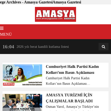
ege Archives - Amasya GazetesiAmasya Gazetesi
MENÜ
16:04
18:31
2026 yılı berat kandili kutlama listesi
AM
AN
Cumhuriyet Halk Partisi Kadın
Kolları’nın Basın Açıklaması
Cumhuriyet Halk Partisi Kadın
Kolları’nın Basın Açıklaması
Cumhuriyet Halk Partisi kadın
kollarının 81 ilde eş zamanlı yaptığı
AMASYA TURİZMİ İÇİN
basın açıklamasında şunlara
ÇALIŞMALAR BAŞLADI
değinilmiştir; ‘’Türkiye kadınların
Osman Varol, Amasya’yı Türkiye’nin
seçme ve ...