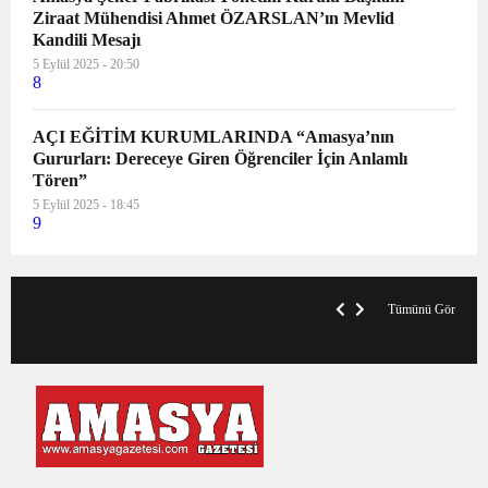
Ziraat Mühendisi Ahmet ÖZARSLAN’ın Mevlid
Kandili Mesajı
5 Eylül 2025 - 20:50
8
AÇI EĞİTİM KURUMLARINDA “Amasya’nın
Gururları: Dereceye Giren Öğrenciler İçin Anlamlı
Tören”
5 Eylül 2025 - 18:45
9
VegasHero Casino Test: Spiele, Boni &
T
Auszahlungen
A
Tümünü Gör