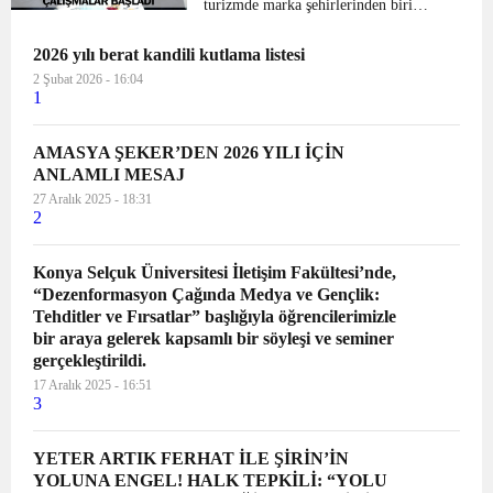
turizmde marka şehirlerinden biri
yapma hedefine emin adımlarla
2026 yılı berat kandili kutlama listesi
ilerlediklerini söyledi. Vitrini olan
Harşena Dağı ile Kral Kaya
2 Şubat 2026 - 16:04
1
Mezarları’nın UNES...
AMASYA ŞEKER’DEN 2026 YILI İÇİN
ANLAMLI MESAJ
27 Aralık 2025 - 18:31
2
Konya Selçuk Üniversitesi İletişim Fakültesi’nde,
“Dezenformasyon Çağında Medya ve Gençlik:
Tehditler ve Fırsatlar” başlığıyla öğrencilerimizle
bir araya gelerek kapsamlı bir söyleşi ve seminer
gerçekleştirildi.
17 Aralık 2025 - 16:51
3
YETER ARTIK FERHAT İLE ŞİRİN’İN
YOLUNA ENGEL! HALK TEPKİLİ: “YOLU