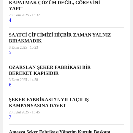
KAPATMAK ÇÖZÜM DEĞİL, GÖREVİNİ
YAP!”
28 Ekim 2025 - 15:32
4
SAATCİ ÇİFCİMİZİ HİÇBİR ZAMAN YALNIZ
BIRAKMADIK
3 Ekim 2025 - 15:23
5
ÖZARSLAN ŞEKER FABRİKASI BİR
BEREKET KAPISIDIR
3 Ekim 2025 - 14:58
6
ŞEKER FABRİKASI 72. YILI AÇILIŞ
KAMPANYASINA DAVET
28 Eylül 2025 - 15:45
7
Amasya Şeker Fabrikası Yönetim Kurulu Başkanı