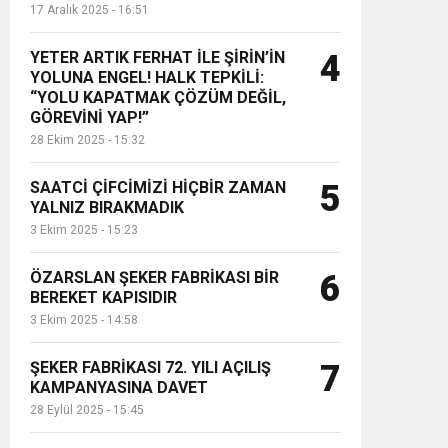
17 Aralık 2025 - 16:51
YETER ARTIK FERHAT İLE ŞİRİN’İN
4
YOLUNA ENGEL! HALK TEPKİLİ:
“YOLU KAPATMAK ÇÖZÜM DEĞİL,
GÖREVİNİ YAP!”
28 Ekim 2025 - 15:32
SAATCİ ÇİFCİMİZİ HİÇBİR ZAMAN
5
YALNIZ BIRAKMADIK
3 Ekim 2025 - 15:23
ÖZARSLAN ŞEKER FABRİKASI BİR
6
BEREKET KAPISIDIR
3 Ekim 2025 - 14:58
ŞEKER FABRİKASI 72. YILI AÇILIŞ
7
KAMPANYASINA DAVET
28 Eylül 2025 - 15:45