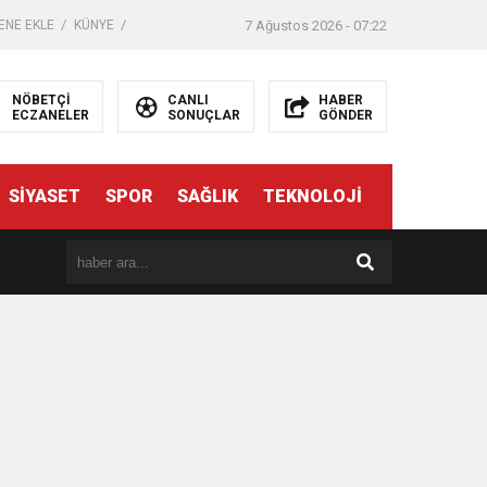
ENE EKLE
KÜNYE
7 Ağustos 2026 - 07:22
NÖBETÇİ
CANLI
HABER
ECZANELER
SONUÇLAR
GÖNDER
SİYASET
SPOR
SAĞLIK
TEKNOLOJİ
er