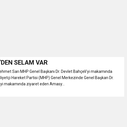
İKASI BİR BEREKET KAPISIDIR
YILI AÇILIŞ KAMPANYASINA DAVET
ı Yönetim Kurulu Başkanı Ziraat Mühendisi Ahmet ÖZARSLAN’ın Mevlid
A “Amasya’nın Gururları: Dereceye Giren Öğrenciler İçin Anlamlı Töre
’DEN SELAM VAR
hmet Sarı MHP Genel Başkanı Dr. Devlet Bahçeli’yi makamında
et Festivali
Milliyetçi Hareket Partisi (MHP) Genel Merkezinde Genel Başkan Dr.
i’yi makamında ziyaret eden Amasy...
utlama listesi