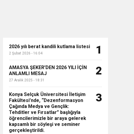
2026 yılı berat kandili kutlama listesi
1
2 Şubat 2026 - 16:04
n”
AMASYA ŞEKER’DEN 2026 YILI İÇİN
2
ANLAMLI MESAJ
27 Aralık 2025 - 18:31
Konya Selçuk Üniversitesi İletişim
3
Fakültesi’nde, “Dezenformasyon
Çağında Medya ve Gençlik:
Tehditler ve Fırsatlar” başlığıyla
öğrencilerimizle bir araya gelerek
kapsamlı bir söyleşi ve seminer
gerçekleştirildi.