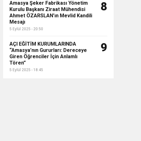
Amasya Şeker Fabrikası Yönetim
8
Kurulu Başkanı Ziraat Mühendisi
Ahmet ÖZARSLAN’ın Mevlid Kandili
Mesajı
5 Eylül 2025 - 20:50
AÇI EĞİTİM KURUMLARINDA
9
“Amasya’nın Gururları: Dereceye
Giren Öğrenciler İçin Anlamlı
Tören”
5 Eylül 2025 - 18:45