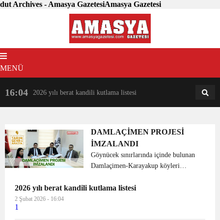
dut Archives - Amasya GazetesiAmasya Gazetesi
MENÜ
16:04
18:31
2026 yılı berat kandili kutlama listesi
AM
AN
DAMLAÇİMEN PROJESİ
İMZALANDI
Göynücek sınırlarında içinde bulunan
Damlaçimen-Karayakup köyleri
mevkiinde Amasya ili Tarım ve Kırsal
2026 yılı berat kandili kutlama listesi
Kalkınma Eylem Planı kapsamında
uygulanması planlanan “1. Etap
2 Şubat 2026 - 16:04
1
Damlaçimen Köyü Entegrasyon
Üretim...