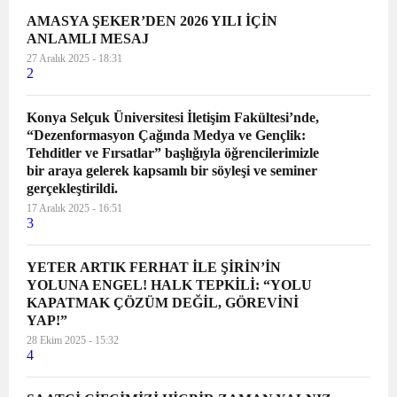
AMASYA ŞEKER’DEN 2026 YILI İÇİN
ANLAMLI MESAJ
27 Aralık 2025 - 18:31
2
Konya Selçuk Üniversitesi İletişim Fakültesi’nde,
“Dezenformasyon Çağında Medya ve Gençlik:
Tehditler ve Fırsatlar” başlığıyla öğrencilerimizle
bir araya gelerek kapsamlı bir söyleşi ve seminer
gerçekleştirildi.
17 Aralık 2025 - 16:51
3
YETER ARTIK FERHAT İLE ŞİRİN’İN
YOLUNA ENGEL! HALK TEPKİLİ: “YOLU
KAPATMAK ÇÖZÜM DEĞİL, GÖREVİNİ
YAP!”
28 Ekim 2025 - 15:32
4