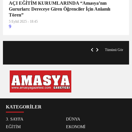
AÇI EĞİTİM KURUMLARINDA “Amasya’nın
Gururları: Dereceye Giren Öğrenciler İçin Anlamlı
Tören”
5 Eylül 2025 - 18:45
9
V
x
A
Tümünü Gör
KATEGORİLER
3. SAYFA
DÜNYA
EĞİTİM
EKONOMİ