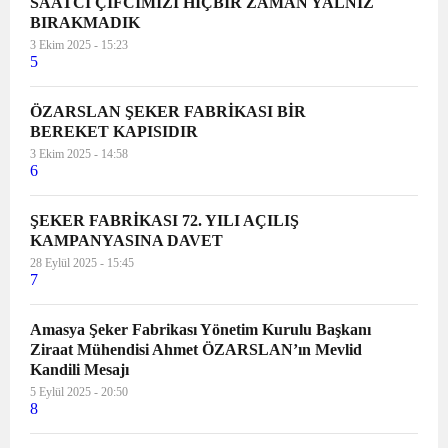
SAATCİ ÇİFCİMİZİ HİÇBİR ZAMAN YALNIZ
BIRAKMADIK
3 Ekim 2025 - 15:23
5
ÖZARSLAN ŞEKER FABRİKASI BİR
BEREKET KAPISIDIR
3 Ekim 2025 - 14:58
6
ŞEKER FABRİKASI 72. YILI AÇILIŞ
KAMPANYASINA DAVET
28 Eylül 2025 - 15:45
7
Amasya Şeker Fabrikası Yönetim Kurulu Başkanı
Ziraat Mühendisi Ahmet ÖZARSLAN’ın Mevlid
Kandili Mesajı
5 Eylül 2025 - 20:50
8