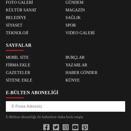
FOTO GALERİ
GÜNDEM
KÜLTÜR SANAT
MAGAZİN
BELEDİYE
SAĞLIK
SİYASET
SPOR
TEKNOLOJİ
VIDEO GALERİ
SAYFALAR
MOBİL SİTE
BURÇLAR
FİRMA EKLE
YAZARLAR
GAZETELER
HABER GÖNDER
SİTENE EKLE
KÜNYE
E-BÜLTEN ABONELİĞİ
E-Bülten aboneliği ile haberlere daha hızlı erişin.