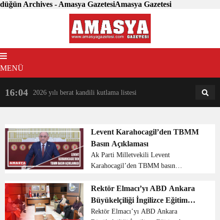
düğün Archives - Amasya GazetesiAmasya Gazetesi
MENÜ
16:04
18:31
2026 yılı berat kandili kutlama listesi
AM
AN
Levent Karahocagil’den TBMM
Basın Açıklaması
Ak Parti Milletvekili Levent
Karahocagil’den TBMM basın
açıklaması Değerli Basın Mensupları,
Saygıdeğer Vatandaşlarım, Muhterem
Rektör Elmacı’yı ABD Ankara
Amasyalı hemşerilerim. Sizleri, sevgi,
Büyükelçiliği İngilizce Eğitim
saygı ve muhabbetle selamlı...
Ataşesi ziyaret etti
Rektör Elmacı’yı ABD Ankara