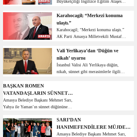
Büyükelçiliği İngilizce Eğitim Ataşesi
ziyaret etti Amerika Birleşik Devletleri
(ABD) Ankara Büyükelçiliği İngilizce
Karahocagil; “Merkezi konuma
Eğitim Ataşesi Roger F. Cohen,
ulaştı.”
Amasya Üniversit...
Karahocagil; “Merkezi konuma ulaştı.”
AK Parti Amasya Milletvekili Mustafa
Levent Karahocagil, Türkiye’nin
koruyucu aile hizmeti kapsamında
Vali Yerlikaya’dan ‘Düğün ve
merkezi konuma ulaştığını belirtti.
nikah’ uyarısı
Karahocagil, Mecli...
İstanbul Valisi Ali Yerlikaya düğün,
nikah, sünnet gibi merasimlerle ilgili
aldığı tedbirlerin bugün itibari ile
yürürlüğe girdiğini hatırlatarak,
BAŞKAN ROMEN
uyarılarda bulundu....
VATANDAŞLARIN SÜNNET
DÜĞÜNÜNE KATILDI
Amasya Belediye Başkanı Mehmet Sarı,
Yahya ile Yaman’ın sünnet düğününe
katılarak göz aydınlığı diledi. Hızırpaşa
SARI’DAN
mahallesinde Romen vatandaşların çeri
HANIMEFENDİLERE MÜJDE:
başı Fikret Sivlim’in torunları Yahya ve
Yaman’ı...
“BAYRAM SONU AÇILIYOR”
Amasya Belediye Başkanı Mehmet Sarı,