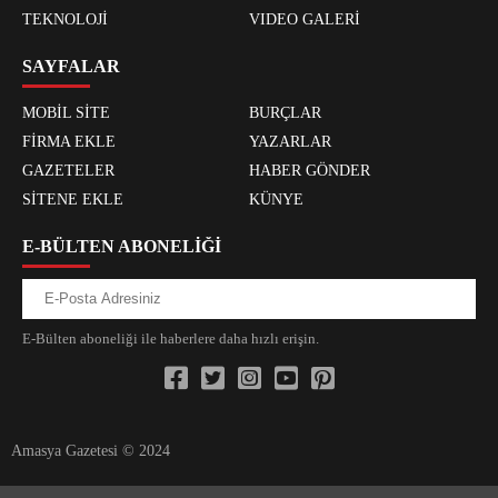
TEKNOLOJİ
VIDEO GALERİ
SAYFALAR
MOBİL SİTE
BURÇLAR
FİRMA EKLE
YAZARLAR
GAZETELER
HABER GÖNDER
SİTENE EKLE
KÜNYE
E-BÜLTEN ABONELİĞİ
E-Bülten aboneliği ile haberlere daha hızlı erişin.
Amasya Gazetesi © 2024
xvideos.com zenededeneme vonbonusu vewereveren siteler
yarrak