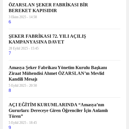
ÖZARSLAN ŞEKER FABRİKASI BİR
BEREKET KAPISIDIR
3 Ekim 2025 - 14:58
6
ŞEKER FABRİKASI 72. YILI AÇILIŞ
KAMPANYASINA DAVET
28 Eylül 2025 - 15:45
7
Amasya Şeker Fabrikası Yönetim Kurulu Başkanı
Ziraat Mühendisi Ahmet ÖZARSLAN’ın Mevlid
Kandili Mesajı
5 Eylül 2025 - 20:50
8
AÇI EĞİTİM KURUMLARINDA “Amasya’nın
Gururları: Dereceye Giren Öğrenciler İçin Anlamlı
Tören”
5 Eylül 2025 - 18:45
9