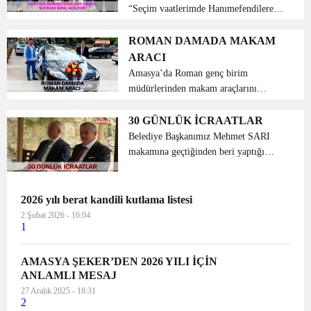
“Seçim vaatlerimde Hanımefendilere
söz verdiğim ‘Kraliçeler
Kıraathane’mizi bayram sonu açıyoruz”
ROMAN DAMADA MAKAM
dedi.31 Mart Mahalli İdareler seçim
ARACI
çalışmalarında 4 ay boyunca g...
Amasya’da Roman genç birim
müdürlerinden makam araçlarını
toplatıp belediyenin önüne çektiren
Amasya Belediye Başkanı Mehmet
30 GÜNLÜK İCRAATLAR
Sarı’ya gidip araçlardan birini gelin
Belediye Başkanımız Mehmet SARI
arabası olarak kullanmayı...
makamına geçtiğinden beri yaptığı
çalışmalarla Amasyalıların yüzünü
güldürmeye devam ediyor. Başkanımız
bu çalışmaların devam edeceğini söyledi
2026 yılı berat kandili kutlama listesi
ve 1 aylık çalışmaları h...
2 Şubat 2026 - 16:04
1
AMASYA ŞEKER’DEN 2026 YILI İÇİN
ANLAMLI MESAJ
27 Aralık 2025 - 18:31
2