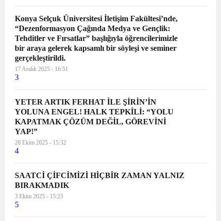
Konya Selçuk Üniversitesi İletişim Fakültesi’nde,
“Dezenformasyon Çağında Medya ve Gençlik:
Tehditler ve Fırsatlar” başlığıyla öğrencilerimizle
bir araya gelerek kapsamlı bir söyleşi ve seminer
gerçekleştirildi.
17 Aralık 2025 - 16:51
3
YETER ARTIK FERHAT İLE ŞİRİN’İN
YOLUNA ENGEL! HALK TEPKİLİ: “YOLU
KAPATMAK ÇÖZÜM DEĞİL, GÖREVİNİ
YAP!”
28 Ekim 2025 - 15:32
4
SAATCİ ÇİFCİMİZİ HİÇBİR ZAMAN YALNIZ
BIRAKMADIK
3 Ekim 2025 - 15:23
5