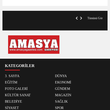
VegasHero Casino Test: Spiele, Boni &
T
Auszahlungen
A
Tümünü Gör
KATEGORİLER
3. SAYFA
DÜNYA
EĞİTİM
EKONOMİ
FOTO GALERİ
GÜNDEM
KÜLTÜR SANAT
MAGAZİN
BELEDİYE
SAĞLIK
SİYASET
SPOR