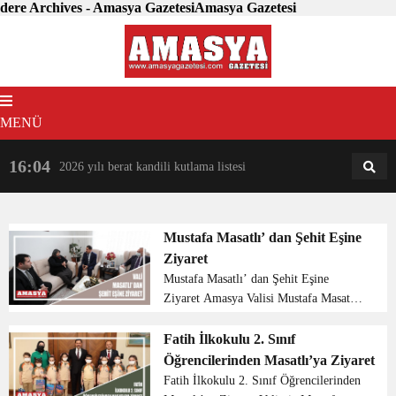
dere Archives - Amasya GazetesiAmasya Gazetesi
MENÜ
16:04
18:31
2026 yılı berat kandili kutlama listesi
AM
AN
Mustafa Masatlı’ dan Şehit Eşine
Ziyaret
Mustafa Masatlı’ dan Şehit Eşine
Ziyaret Amasya Valisi Mustafa Masatlı,
1978 yılında Siirt’te şehit olan Astsubay
Rifat Şahin’in, Taşova ilçesinde yaşayan
Fatih İlkokulu 2. Sınıf
eşi Yurdanur Şahin’i ziyare...
Öğrencilerinden Masatlı’ya Ziyaret
Fatih İlkokulu 2. Sınıf Öğrencilerinden