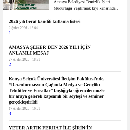
Amasya Belediyesi Temizlik İşleri
Müdürlüğü Yeşilırmak kıyı kenarında
larvalara karşı ilaçlama yaptı. Konu ile
2026 yılı berat kandili kutlama listesi
ilgili açıklama yapan Temizlik İşleri
Müdürü Ahmet ÖZTÜRK özellikle
2 Şubat 2026 - 16:04
1
Yeşilırmak kıyı kenar...
AMASYA ŞEKER’DEN 2026 YILI İÇİN
ANLAMLI MESAJ
27 Aralık 2025 - 18:31
2
Konya Selçuk Üniversitesi İletişim Fakültesi’nde,
“Dezenformasyon Çağında Medya ve Gençlik:
Tehditler ve Fırsatlar” başlığıyla öğrencilerimizle
bir araya gelerek kapsamlı bir söyleşi ve seminer
gerçekleştirildi.
17 Aralık 2025 - 16:51
3
YETER ARTIK FERHAT İLE ŞİRİN’İN