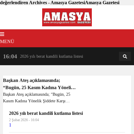
değerlendiren Archives - Amasya GazetesiAmasya Gazetesi
MENÜ
16:04
18:31
2026 yılı berat kandili kutlama listesi
AM
AN
Başkan Ateş açıklamasında;
“Bugün, 25 Kasım Kadına Yönelik
Şiddete Karşı Uluslararası
Başkan Ateş açıklamasında; “Bugün, 25
Kasım Kadına Yönelik Şiddete Karşı
Mücadele Günü. Cumhuriyet Halk
Uluslararası Mücadele Günü.
Partisi Kadın Kolları olarak, 81 il
2026 yılı berat kandili kutlama listesi
Cumhuriyet Halk Partisi Kadın Kolları
ve 973 ilçede alanlarda eş zamanlı
2 Şubat 2026 - 16:04
olarak, 81 il ve 973 ilçede alanlarda eş
basın açıklaması yapıyoruz. Şiddet
1
zamanlı basın açıkla...
nedeniyle yaşamını yitiren tüm kız