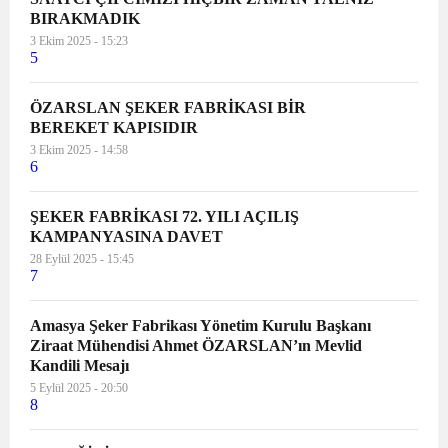
BIRAKMADIK
koparılanın bir evlat, bir anne, bir
3 Ekim 2025 - 15:23
abla, bir kardeş, bir arkadaş, bir
5
dost olduğu gerçeği yok sayılıyor.
Cinayetlerin üzeri “şüpheli kadın
ÖZARSLAN ŞEKER FABRİKASI BİR
ölümü” denilerek kapatılmak
BEREKET KAPISIDIR
isteniyor. İstismara uğrayan
3 Ekim 2025 - 14:58
çocuğun davasında “çocuğun
6
rızası”ndan bahsediliyor. Kadına ve
çocuğa yönelik şiddet uygulayanlar
ŞEKER FABRİKASI 72. YILI AÇILIŞ
cezasızlık politikası ile
KAMPANYASINA DAVET
ödüllendiriliyor. Kırmızı çizgimiz
28 Eylül 2025 - 15:45
7
olan İstanbul Sözleşmesi
hukuksuzca feshediliyor. 6284
Amasya Şeker Fabrikası Yönetim Kurulu Başkanı
Sayılı Şiddet Yasası’na göz dikiliyor.
Ziraat Mühendisi Ahmet ÖZARSLAN’ın Mevlid
Cumhuriyetin biz kadınlar
Kandili Mesajı
üzerindeki en önemli
5 Eylül 2025 - 20:50
kazanımlarından olan Medeni
8
Kanun budanmaya çalışılıyor.