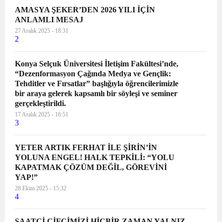
kardeşlerimizi saygıyla anıyoruz.
AMASYA ŞEKER’DEN 2026 YILI İÇİN
Bugün, dünyada ve ülkemizin dört
ANLAMLI MESAJ
bir yanındaki kadınlarla tek yürek
27 Aralık 2025 - 18:31
2
olduk: her türlü şiddete, sömürüye
ve savaşa meydan okuyoruz.
Konya Selçuk Üniversitesi İletişim Fakültesi’nde,
Dünya tarihine “kelebekler” olarak
“Dezenformasyon Çağında Medya ve Gençlik:
geçen Mirabel Kardeşler’in
Tehditler ve Fırsatlar” başlığıyla öğrencilerimizle
direnişine sahip çıkıyoruz. Bundan
bir araya gelerek kapsamlı bir söyleşi ve seminer
tam 63 yıl önce Dominik
gerçekleştirildi.
Cumhuriyeti’nde diktatörün
17 Aralık 2025 - 16:51
3
devrilmesi için canları ile bedel
ödeyen Mirabel Kardeşler’i
YETER ARTIK FERHAT İLE ŞİRİN’İN
saygıyla anıyoruz. Adında “adalet”
YOLUNA ENGEL! HALK TEPKİLİ: “YOLU
olan hükümetin yönettiği ülkemizde
KAPATMAK ÇÖZÜM DEĞİL, GÖREVİNİ
her gün en az iki kadın katlediliyor.
YAP!”
Kadın cinayetlerini sadece “sayı”
28 Ekim 2025 - 15:32
olarak değerlendiren iktidar,
4
çarpıttığı verilerle şiddetin
azaldığını iddia ediyor. Hayattan
SAATCİ ÇİFCİMİZİ HİÇBİR ZAMAN YALNIZ