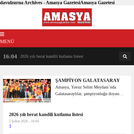
davulzurna Archives - Amasya GazetesiAmasya Gazetesi
MENÜ
16:04
18:31
2026 yılı berat kandili kutlama listesi
AM
AN
ŞAMPİYON GALATASARAY
Amasya, Yavuz Selim Meydanı’nda
Galatasaraylılar, şampiyonluğu doyasıya
kutladı. Yavuz Selim Meydanı’nda bir
araya gelen Galatasaraylılar
şampiyonluk sevincini davul zurna
2026 yılı berat kandili kutlama listesi
eşliğinde marşla...
2 Şubat 2026 - 16:04
1