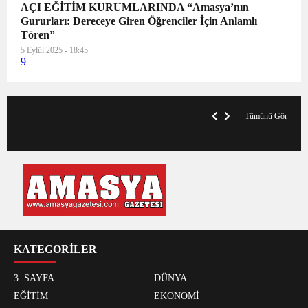
AÇI EĞİTİM KURUMLARINDA “Amasya’nın
Gururları: Dereceye Giren Öğrenciler İçin Anlamlı
Tören”
5 Eylül 2025 - 18:45
9
VegasHero Casino Test: Spiele, Boni &
T
Auszahlungen
A
Tümünü Gör
KATEGORİLER
3. SAYFA
DÜNYA
EĞİTİM
EKONOMİ