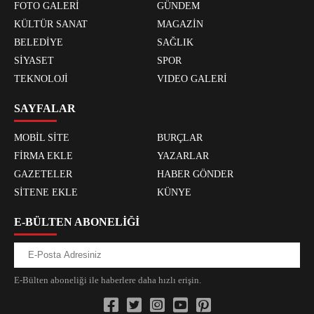
FOTO GALERİ
GÜNDEM
KÜLTÜR SANAT
MAGAZİN
BELEDİYE
SAĞLIK
SİYASET
SPOR
TEKNOLOJİ
VIDEO GALERİ
SAYFALAR
MOBİL SİTE
BURÇLAR
FİRMA EKLE
YAZARLAR
GAZETELER
HABER GÖNDER
SİTENE EKLE
KÜNYE
E-BÜLTEN ABONELİĞİ
E-Bülten aboneliği ile haberlere daha hızlı erişin.