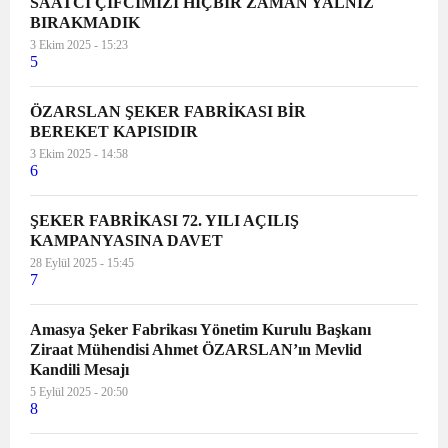
SAATCİ ÇİFCİMİZİ HİÇBİR ZAMAN YALNIZ
BIRAKMADIK
3 Ekim 2025 - 15:23
5
ÖZARSLAN ŞEKER FABRİKASI BİR
BEREKET KAPISIDIR
3 Ekim 2025 - 14:58
6
ŞEKER FABRİKASI 72. YILI AÇILIŞ
KAMPANYASINA DAVET
28 Eylül 2025 - 15:45
7
Amasya Şeker Fabrikası Yönetim Kurulu Başkanı
Ziraat Mühendisi Ahmet ÖZARSLAN’ın Mevlid
Kandili Mesajı
5 Eylül 2025 - 20:50
8