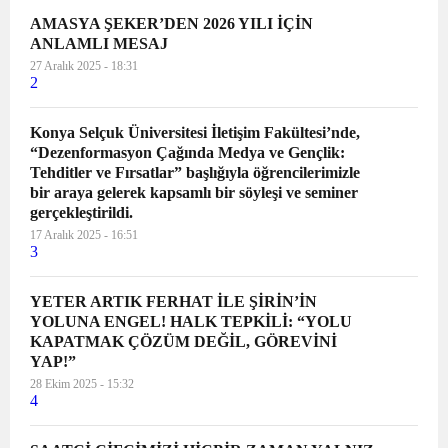
AMASYA ŞEKER’DEN 2026 YILI İÇİN
ANLAMLI MESAJ
27 Aralık 2025 - 18:31
2
Konya Selçuk Üniversitesi İletişim Fakültesi’nde,
“Dezenformasyon Çağında Medya ve Gençlik:
Tehditler ve Fırsatlar” başlığıyla öğrencilerimizle
bir araya gelerek kapsamlı bir söyleşi ve seminer
gerçekleştirildi.
17 Aralık 2025 - 16:51
3
YETER ARTIK FERHAT İLE ŞİRİN’İN
YOLUNA ENGEL! HALK TEPKİLİ: “YOLU
KAPATMAK ÇÖZÜM DEĞİL, GÖREVİNİ
YAP!”
28 Ekim 2025 - 15:32
4