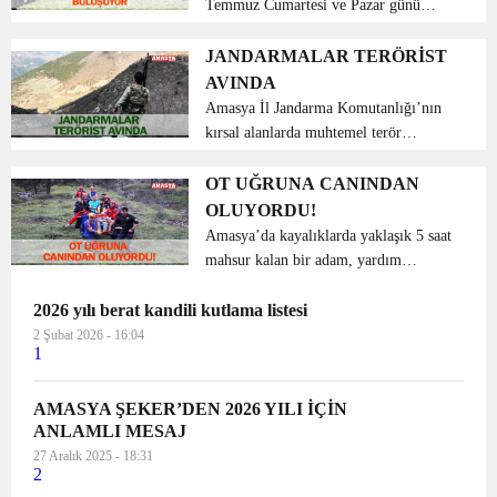
Temmuz Cumartesi ve Pazar günü
Amasya, Suluova Akdağ yöresi Kapaklı
Mesire Yerinde Yapılacaktır. 13
JANDARMALAR TERÖRİST
Temmuz Cumartesi günü öğleden sonra
AVINDA
başlayacak olan 13. Suluov...
Amasya İl Jandarma Komutanlığı’nın
kırsal alanlarda muhtemel terör
yapılanmasını önlemek amacıyla
muhtelif bölgelerde yaptığı arama-
OT UĞRUNA CANINDAN
tarama faaliyetleri sürüyor. Yaklaşık 2
OLUYORDU!
aydır Taşova kırsalınd...
Amasya’da kayalıklarda yaklaşık 5 saat
mahsur kalan bir adam, yardım
çığlıklarını duyan köylüsü tarafından
2026 yılı berat kandili kutlama listesi
ekiplere haber verilince kurtarıldı.
Edinilen bilgiye göre, il merkezinde
2 Şubat 2026 - 16:04
1
Ferhat Arası ...
AMASYA ŞEKER’DEN 2026 YILI İÇİN
ANLAMLI MESAJ
27 Aralık 2025 - 18:31
2