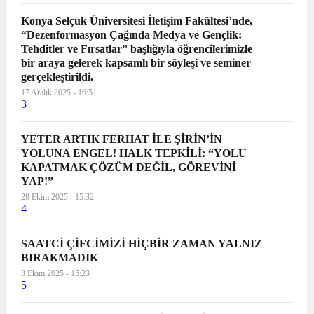
Konya Selçuk Üniversitesi İletişim Fakültesi’nde,
“Dezenformasyon Çağında Medya ve Gençlik:
Tehditler ve Fırsatlar” başlığıyla öğrencilerimizle
bir araya gelerek kapsamlı bir söyleşi ve seminer
gerçekleştirildi.
17 Aralık 2025 - 16:51
3
YETER ARTIK FERHAT İLE ŞİRİN’İN
YOLUNA ENGEL! HALK TEPKİLİ: “YOLU
KAPATMAK ÇÖZÜM DEĞİL, GÖREVİNİ
YAP!”
28 Ekim 2025 - 15:32
4
SAATCİ ÇİFCİMİZİ HİÇBİR ZAMAN YALNIZ
BIRAKMADIK
3 Ekim 2025 - 15:23
5