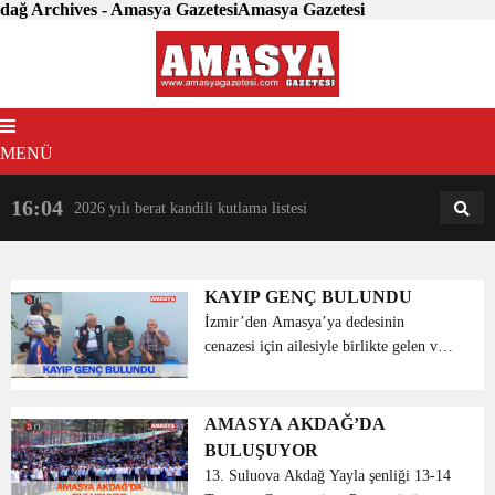
dağ Archives - Amasya GazetesiAmasya Gazetesi
MENÜ
16:04
18:31
2026 yılı berat kandili kutlama listesi
AM
AN
KAYIP GENÇ BULUNDU
İzmir’den Amasya’ya dedesinin
cenazesi için ailesiyle birlikte gelen ve 2
gündür kayıp olan 18 yaşındaki Yılmaz
Hakkı Çiftçi, sağ bulundu. Cenaze için
Amasya’nın Belmebük köyüne gele...
AMASYA AKDAĞ’DA
BULUŞUYOR
13. Suluova Akdağ Yayla şenliği 13-14