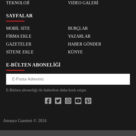
TEKNOLOJİ
VIDEO GALERİ
SAYFALAR
MOBİL SİTE
BURÇLAR
FİRMA EKLE
YAZARLAR
GAZETELER
HABER GÖNDER
SİTENE EKLE
KÜNYE
E-BÜLTEN ABONELİĞİ
E-Bülten aboneliği ile haberlere daha hızlı erişin.
Amasya Gazetesi © 2024
xvideos.com zenededeneme vonbonusu vewereveren siteler
yarrak