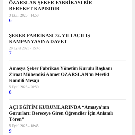
ÖZARSLAN ŞEKER FABRİKASI BİR
BEREKET KAPISIDIR
3 Ekim 2025 - 14:58
6
ŞEKER FABRİKASI 72. YILI AÇILIŞ
KAMPANYASINA DAVET
28 Eylül 2025 - 15:45
7
Amasya Şeker Fabrikası Yönetim Kurulu Başkanı
Ziraat Mühendisi Ahmet ÖZARSLAN’ın Mevlid
Kandili Mesajı
5 Eylül 2025 - 20:50
8
AÇI EĞİTİM KURUMLARINDA “Amasya’nın
Gururları: Dereceye Giren Öğrenciler İçin Anlamlı
Tören”
5 Eylül 2025 - 18:45
9