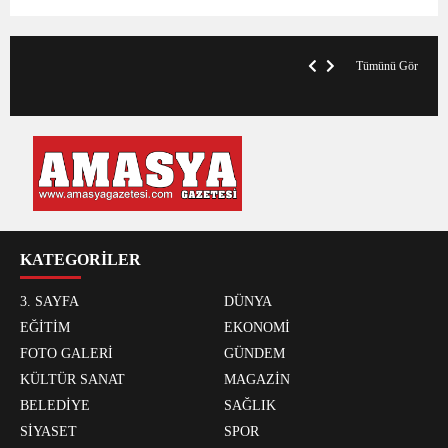
VegasHero Casino Test: Spiele, Boni &
T
Auszahlungen
A
Tümünü Gör
KATEGORİLER
3. SAYFA
DÜNYA
EĞİTİM
EKONOMİ
FOTO GALERİ
GÜNDEM
KÜLTÜR SANAT
MAGAZİN
BELEDİYE
SAĞLIK
SİYASET
SPOR