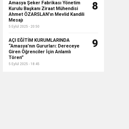
Amasya Şeker Fabrikası Yönetim
8
Kurulu Başkanı Ziraat Mühendisi
Ahmet ÖZARSLAN’ın Mevlid Kandili
Mesajı
5 Eylül 2025 - 20:50
AÇI EĞİTİM KURUMLARINDA
9
“Amasya’nın Gururları: Dereceye
Giren Öğrenciler İçin Anlamlı
Tören”
5 Eylül 2025 - 18:45