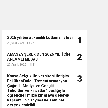
2026 yılı berat kandili kutlama listesi
1
2 Şubat 2026 - 16:04
n”
AMASYA ŞEKER’DEN 2026 YILI İÇİN
2
ANLAMLI MESAJ
27 Aralık 2025 - 18:31
Konya Selçuk Üniversitesi İletişim
3
Fakültesi’nde, “Dezenformasyon
Çağında Medya ve Gençlik:
Tehditler ve Fırsatlar” başlığıyla
öğrencilerimizle bir araya gelerek
kapsamlı bir söyleşi ve seminer
gerçekleştirildi.