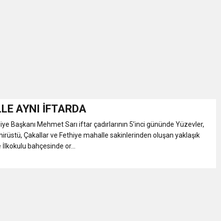
İKASI BİR BEREKET KAPISIDIR
YILI AÇILIŞ KAMPANYASINA DAVET
ı Yönetim Kurulu Başkanı Ziraat Mühendisi Ahmet ÖZARSLAN’ın Mevlid
A “Amasya’nın Gururları: Dereceye Giren Öğrenciler İçin Anlamlı Töre
LE AYNI İFTARDA
e Başkanı Mehmet Sarı iftar çadırlarının 5’inci gününde Yüzevler,
et Festivali
ehirüstü, Çakallar ve Fethiye mahalle sakinlerinden oluşan yaklaşık
 İlkokulu bahçesinde or...
utlama listesi