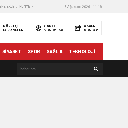
ENE EKLE
KÜNYE
6 Ağustos 2026 - 11:18
NÖBETÇİ
CANLI
HABER
ECZANELER
SONUÇLAR
GÖNDER
SİYASET
SPOR
SAĞLIK
TEKNOLOJİ
er