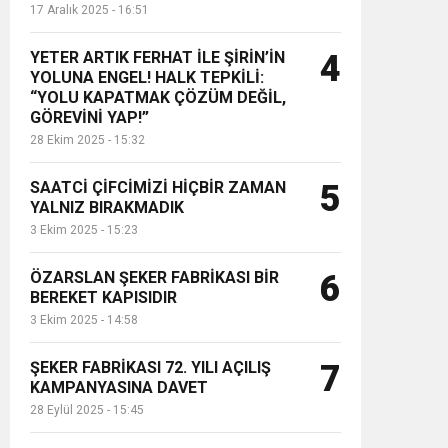
17 Aralık 2025 - 16:51
YETER ARTIK FERHAT İLE ŞİRİN’İN
4
YOLUNA ENGEL! HALK TEPKİLİ:
“YOLU KAPATMAK ÇÖZÜM DEĞİL,
GÖREVİNİ YAP!”
28 Ekim 2025 - 15:32
SAATCİ ÇİFCİMİZİ HİÇBİR ZAMAN
5
YALNIZ BIRAKMADIK
3 Ekim 2025 - 15:23
ÖZARSLAN ŞEKER FABRİKASI BİR
6
BEREKET KAPISIDIR
3 Ekim 2025 - 14:58
ŞEKER FABRİKASI 72. YILI AÇILIŞ
7
KAMPANYASINA DAVET
28 Eylül 2025 - 15:45