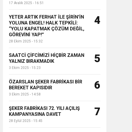
17 Aralık 2025 - 16:51
YETER ARTIK FERHAT İLE ŞİRİN’İN
4
YOLUNA ENGEL! HALK TEPKİLİ:
“YOLU KAPATMAK ÇÖZÜM DEĞİL,
GÖREVİNİ YAP!”
28 Ekim 2025 - 15:32
SAATCİ ÇİFCİMİZİ HİÇBİR ZAMAN
5
YALNIZ BIRAKMADIK
3 Ekim 2025 - 15:23
ÖZARSLAN ŞEKER FABRİKASI BİR
6
BEREKET KAPISIDIR
3 Ekim 2025 - 14:58
ŞEKER FABRİKASI 72. YILI AÇILIŞ
7
KAMPANYASINA DAVET
28 Eylül 2025 - 15:45