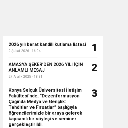
2026 yılı berat kandili kutlama listesi
1
2 Şubat 2026 - 16:04
n”
AMASYA ŞEKER’DEN 2026 YILI İÇİN
2
ANLAMLI MESAJ
27 Aralık 2025 - 18:31
Konya Selçuk Üniversitesi İletişim
3
Fakültesi’nde, “Dezenformasyon
Çağında Medya ve Gençlik:
Tehditler ve Fırsatlar” başlığıyla
öğrencilerimizle bir araya gelerek
kapsamlı bir söyleşi ve seminer
gerçekleştirildi.