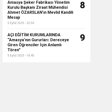
Amasya Şeker Fabrikası Yönetim
8
Kurulu Başkanı Ziraat Mühendisi
Ahmet ÖZARSLAN’ın Mevlid Kandili
Mesajı
5 Eylül 2025 - 20:50
AÇI EĞİTİM KURUMLARINDA
9
“Amasya’nın Gururları: Dereceye
Giren Öğrenciler İçin Anlamlı
Tören”
5 Eylül 2025 - 18:45