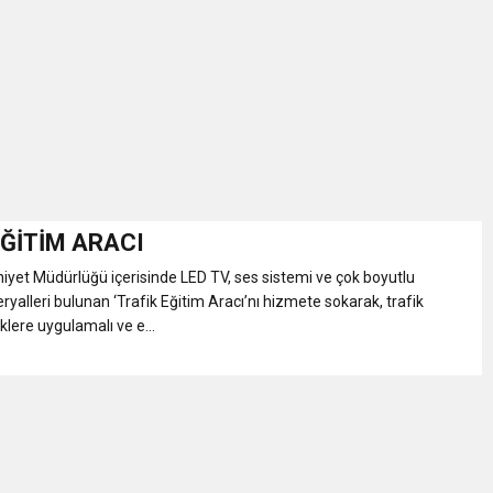
İKASI BİR BEREKET KAPISIDIR
YILI AÇILIŞ KAMPANYASINA DAVET
ı Yönetim Kurulu Başkanı Ziraat Mühendisi Ahmet ÖZARSLAN’ın Mevlid
A “Amasya’nın Gururları: Dereceye Giren Öğrenciler İçin Anlamlı Töre
EĞİTİM ARACI
yet Müdürlüğü içerisinde LED TV, ses sistemi ve çok boyutlu
et Festivali
alleri bulunan ‘Trafik Eğitim Aracı’nı hizmete sokarak, trafik
iklere uygulamalı ve e...
utlama listesi