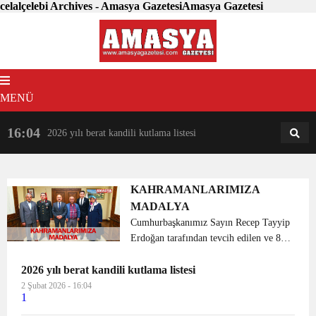
celalçelebi Archives - Amasya GazetesiAmasya Gazetesi
MENÜ
16:04
18:31
2026 yılı berat kandili kutlama listesi
AM
AN
KAHRAMANLARIMIZA
MADALYA
Cumhurbaşkanımız Sayın Recep Tayyip
Erdoğan tarafından tevcih edilen ve 81
ilde eş zamanlı olarak düzenlenen tören
2026 yılı berat kandili kutlama listesi
ile “Devlet Övünç Madalyaları”,
ilimizde Şehit Asb.Üçvş. Murat
2 Şubat 2026 - 16:04
1
Demirci’nin ailesine v...