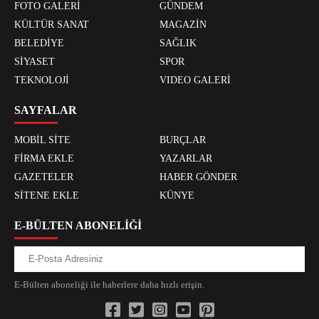
FOTO GALERİ
GÜNDEM
KÜLTÜR SANAT
MAGAZİN
BELEDİYE
SAĞLIK
SİYASET
SPOR
TEKNOLOJİ
VIDEO GALERİ
SAYFALAR
MOBİL SİTE
BURÇLAR
FİRMA EKLE
YAZARLAR
GAZETELER
HABER GÖNDER
SİTENE EKLE
KÜNYE
E-BÜLTEN ABONELİĞİ
E-Bülten aboneliği ile haberlere daha hızlı erişin.