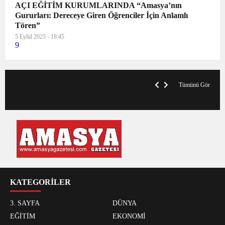
AÇI EĞİTİM KURUMLARINDA “Amasya’nın
Gururları: Dereceye Giren Öğrenciler İçin Anlamlı
Tören”
5 Eylül 2025 - 18:45
9
VegasHero Casino Test: Spiele, Boni &
T
Auszahlungen
A
Tümünü Gör
KATEGORİLER
3. SAYFA
DÜNYA
EĞİTİM
EKONOMİ