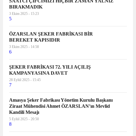
SAATCİ ÇİFCİMİZİ HİÇBİR ZAMAN YALNIZ
BIRAKMADIK
3 Ekim 2025 - 15:23
5
ÖZARSLAN ŞEKER FABRİKASI BİR
BEREKET KAPISIDIR
3 Ekim 2025 - 14:58
6
ŞEKER FABRİKASI 72. YILI AÇILIŞ
KAMPANYASINA DAVET
28 Eylül 2025 - 15:45
7
Amasya Şeker Fabrikası Yönetim Kurulu Başkanı
Ziraat Mühendisi Ahmet ÖZARSLAN’ın Mevlid
Kandili Mesajı
5 Eylül 2025 - 20:50
8