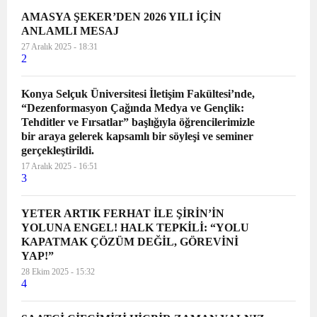
AMASYA ŞEKER’DEN 2026 YILI İÇİN
ANLAMLI MESAJ
27 Aralık 2025 - 18:31
2
Konya Selçuk Üniversitesi İletişim Fakültesi’nde,
“Dezenformasyon Çağında Medya ve Gençlik:
Tehditler ve Fırsatlar” başlığıyla öğrencilerimizle
bir araya gelerek kapsamlı bir söyleşi ve seminer
gerçekleştirildi.
17 Aralık 2025 - 16:51
3
YETER ARTIK FERHAT İLE ŞİRİN’İN
YOLUNA ENGEL! HALK TEPKİLİ: “YOLU
KAPATMAK ÇÖZÜM DEĞİL, GÖREVİNİ
YAP!”
28 Ekim 2025 - 15:32
4