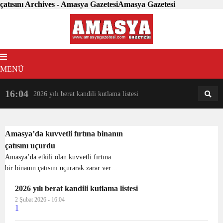
çatısını Archives - Amasya GazetesiAmasya Gazetesi
MENÜ
16:04
18:31
2026 yılı berat kandili kutlama listesi
AM
AN
Amasya’da kuvvetli fırtına binanın
çatısını uçurdu
Amasya’da etkili olan kuvvetli fırtına
bir binanın çatısını uçurarak zarar verdi.
Yapılan uyarıların ardından bugün
2026 yılı berat kandili kutlama listesi
kuvvetli fırtına Amasya’da etkili oldu.
2 Şubat 2026 - 16:04
Beyazıtpaşa Mahllesinde etkili olan
1
kuvvetli...