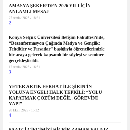
AMASYA ŞEKER’DEN 2026 YILI İÇİN
ANLAMLI MESAJ
27 Aralık 2025 - 18:31
2
Konya Selçuk Üniversitesi İletişim Fakültesi’nde,
“Dezenformasyon Çağında Medya ve Gençlik:
Tehditler ve Fırsatlar” başlığıyla öğrencilerimizle
bir araya gelerek kapsamlı bir söyleşi ve seminer
gerçekleştirildi.
17 Aralık 2025 - 16:51
3
YETER ARTIK FERHAT İLE ŞİRİN’İN
YOLUNA ENGEL! HALK TEPKİLİ: “YOLU
KAPATMAK ÇÖZÜM DEĞİL, GÖREVİNİ
YAP!”
28 Ekim 2025 - 15:32
4
SAATCİ ÇİFCİMİZİ HİÇBİR ZAMAN YALNIZ