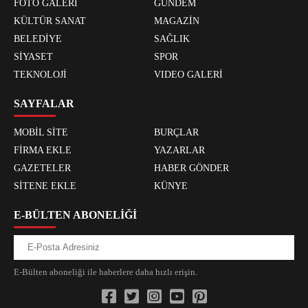
FOTO GALERİ
GÜNDEM
KÜLTÜR SANAT
MAGAZİN
BELEDİYE
SAĞLIK
SİYASET
SPOR
TEKNOLOJİ
VIDEO GALERİ
SAYFALAR
MOBİL SİTE
BURÇLAR
FİRMA EKLE
YAZARLAR
GAZETELER
HABER GÖNDER
SİTENE EKLE
KÜNYE
E-BÜLTEN ABONELİĞİ
E-Bülten aboneliği ile haberlere daha hızlı erişin.