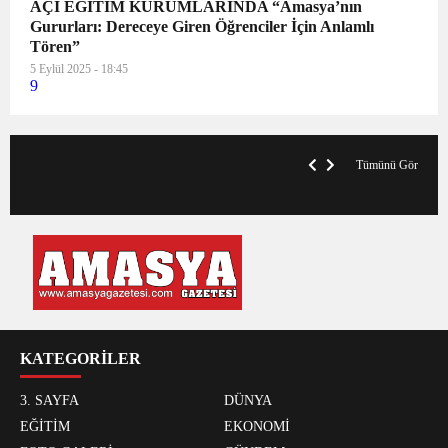
AÇI EĞİTİM KURUMLARINDA “Amasya’nın
Gururları: Dereceye Giren Öğrenciler İçin Anlamlı
Tören”
5 Eylül 2025 - 18:45
9
V
x
A
Tümünü Gör
KATEGORİLER
3. SAYFA
DÜNYA
EĞİTİM
EKONOMİ