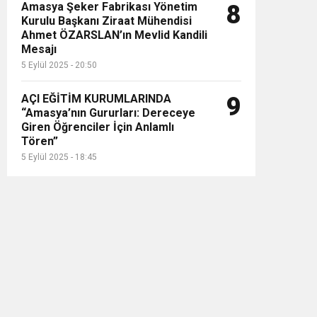
Amasya Şeker Fabrikası Yönetim
8
Kurulu Başkanı Ziraat Mühendisi
Ahmet ÖZARSLAN’ın Mevlid Kandili
Mesajı
5 Eylül 2025 - 20:50
AÇI EĞİTİM KURUMLARINDA
9
“Amasya’nın Gururları: Dereceye
Giren Öğrenciler İçin Anlamlı
Tören”
5 Eylül 2025 - 18:45