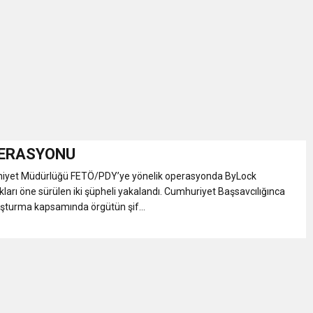
İKASI BİR BEREKET KAPISIDIR
YILI AÇILIŞ KAMPANYASINA DAVET
ı Yönetim Kurulu Başkanı Ziraat Mühendisi Ahmet ÖZARSLAN’ın Mevlid
A “Amasya’nın Gururları: Dereceye Giren Öğrenciler İçin Anlamlı Töre
PERASYONU
iyet Müdürlüğü FETÖ/PDY’ye yönelik operasyonda ByLock
et Festivali
ukları öne sürülen iki şüpheli yakalandı. Cumhuriyet Başsavcılığınca
şturma kapsamında örgütün şif...
utlama listesi