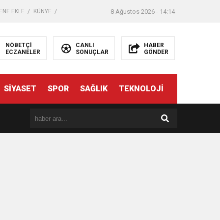
ENE EKLE
KÜNYE
8 Ağustos 2026 - 14:14
NÖBETÇİ
CANLI
HABER
ECZANELER
SONUÇLAR
GÖNDER
SİYASET
SPOR
SAĞLIK
TEKNOLOJİ
er