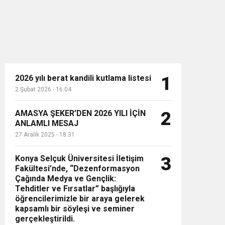
2026 yılı berat kandili kutlama listesi
1
2 Şubat 2026 - 16:04
n”
AMASYA ŞEKER’DEN 2026 YILI İÇİN
2
ANLAMLI MESAJ
27 Aralık 2025 - 18:31
Konya Selçuk Üniversitesi İletişim
3
Fakültesi’nde, “Dezenformasyon
Çağında Medya ve Gençlik:
Tehditler ve Fırsatlar” başlığıyla
öğrencilerimizle bir araya gelerek
kapsamlı bir söyleşi ve seminer
gerçekleştirildi.