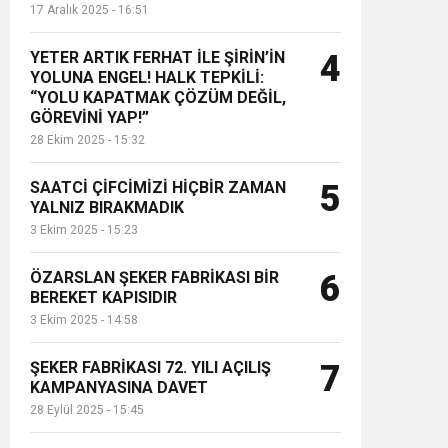
17 Aralık 2025 - 16:51
YETER ARTIK FERHAT İLE ŞİRİN’İN
4
YOLUNA ENGEL! HALK TEPKİLİ:
“YOLU KAPATMAK ÇÖZÜM DEĞİL,
GÖREVİNİ YAP!”
28 Ekim 2025 - 15:32
SAATCİ ÇİFCİMİZİ HİÇBİR ZAMAN
5
YALNIZ BIRAKMADIK
3 Ekim 2025 - 15:23
ÖZARSLAN ŞEKER FABRİKASI BİR
6
BEREKET KAPISIDIR
3 Ekim 2025 - 14:58
ŞEKER FABRİKASI 72. YILI AÇILIŞ
7
KAMPANYASINA DAVET
28 Eylül 2025 - 15:45