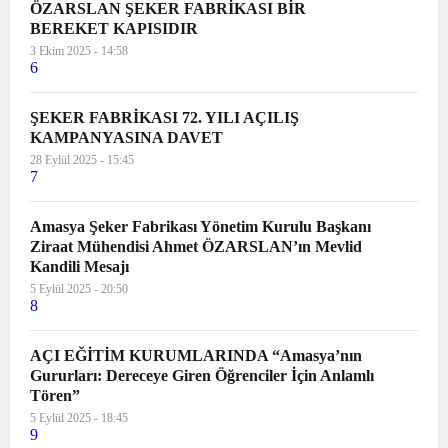
ÖZARSLAN ŞEKER FABRİKASI BİR
BEREKET KAPISIDIR
3 Ekim 2025 - 14:58
6
ŞEKER FABRİKASI 72. YILI AÇILIŞ
KAMPANYASINA DAVET
28 Eylül 2025 - 15:45
7
Amasya Şeker Fabrikası Yönetim Kurulu Başkanı
Ziraat Mühendisi Ahmet ÖZARSLAN’ın Mevlid
Kandili Mesajı
5 Eylül 2025 - 20:50
8
AÇI EĞİTİM KURUMLARINDA “Amasya’nın
Gururları: Dereceye Giren Öğrenciler İçin Anlamlı
Tören”
5 Eylül 2025 - 18:45
9