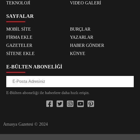
TEKNOLOJİ
VIDEO GALERİ
SAYFALAR
MOBİL SİTE
BURÇLAR
FİRMA EKLE
YAZARLAR
GAZETELER
HABER GÖNDER
SİTENE EKLE
KÜNYE
E-BÜLTEN ABONELİĞİ
E-Bülten aboneliği ile haberlere daha hızlı erişin.
Amasya Gazetesi © 2024
xvideos.com zenededeneme vonbonusu vewereveren siteler
yarrak