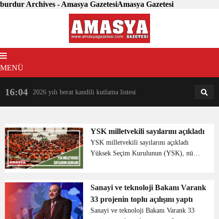
burdur Archives - Amasya GazetesiAmasya Gazetesi
MENÜ
16:04
18:31
2026 yılı berat kandili kutlama listesi
AM
AN
YSK milletvekili sayılarını açıkladı
YSK milletvekili sayılarını açıkladı
Yüksek Seçim Kurulunun (YSK), nüfus
verileri kapsamında illerin milletvekili
sayıları dağılım tablosunu açıkladı.
YSK’nın yaptığı açıklamaya göre
Sanayi ve teknoloji Bakanı Varank
İstanbul ve Baybu...
33 projenin toplu açılışını yaptı
Sanayi ve teknoloji Bakanı Varank 33