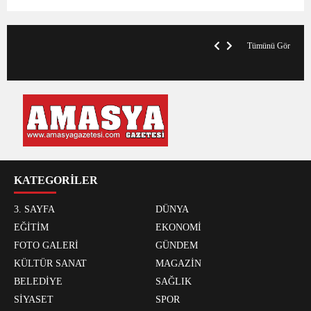
V
x
A
Tümünü Gör
KATEGORİLER
3. SAYFA
DÜNYA
EĞİTİM
EKONOMİ
FOTO GALERİ
GÜNDEM
KÜLTÜR SANAT
MAGAZİN
BELEDİYE
SAĞLIK
SİYASET
SPOR