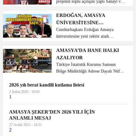
projenin toplu açılışını yaptı Sanayi ve
teknoloji Bakanı Mustafa Varank Batı
Akdeniz kalkınma ajansı desteği ile
ERDOĞAN, AMASYA
Antalya, Burdur ve Isparta’da
ÜNİVERSİTESİNE
gerçekleşen 77 mily...
AMASYALIYI SEÇTİ
Cumhurbaşkanı Erdoğan Amasya
üniversitesine yeni rektör atadı
Cumhurbaşkanı Recep Tayyip
Erdoğan’ın Amasya üniversitesine
AMASYA’DA HANE HALKI
rektör atamasına ilişkin karar Resmi
AZALIYOR
Gazetede yer aldı. Cumhurbaşkanı Re...
Türkiye İstatistik Kurumu Samsun
Bölge Müdürlüğü Adrese Dayalı Nüfus
Kayıt Sistemi, 2018 sonuçlarından
2026 yılı berat kandili kutlama listesi
yararlanarak “Amasya ili İstatistiklerle
Aile, 2018” konusunda bir basın bülteni
2 Şubat 2026 - 16:04
1
hazı...
AMASYA ŞEKER’DEN 2026 YILI İÇİN
ANLAMLI MESAJ
27 Aralık 2025 - 18:31
2