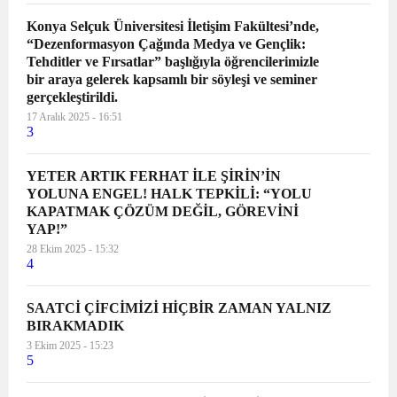
Konya Selçuk Üniversitesi İletişim Fakültesi’nde,
“Dezenformasyon Çağında Medya ve Gençlik:
Tehditler ve Fırsatlar” başlığıyla öğrencilerimizle
bir araya gelerek kapsamlı bir söyleşi ve seminer
gerçekleştirildi.
17 Aralık 2025 - 16:51
3
YETER ARTIK FERHAT İLE ŞİRİN’İN
YOLUNA ENGEL! HALK TEPKİLİ: “YOLU
KAPATMAK ÇÖZÜM DEĞİL, GÖREVİNİ
YAP!”
28 Ekim 2025 - 15:32
4
SAATCİ ÇİFCİMİZİ HİÇBİR ZAMAN YALNIZ
BIRAKMADIK
3 Ekim 2025 - 15:23
5