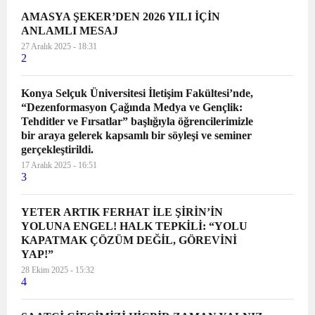
AMASYA ŞEKER’DEN 2026 YILI İÇİN
ANLAMLI MESAJ
27 Aralık 2025 - 18:31
2
Konya Selçuk Üniversitesi İletişim Fakültesi’nde,
“Dezenformasyon Çağında Medya ve Gençlik:
Tehditler ve Fırsatlar” başlığıyla öğrencilerimizle
bir araya gelerek kapsamlı bir söyleşi ve seminer
gerçekleştirildi.
17 Aralık 2025 - 16:51
3
YETER ARTIK FERHAT İLE ŞİRİN’İN
YOLUNA ENGEL! HALK TEPKİLİ: “YOLU
KAPATMAK ÇÖZÜM DEĞİL, GÖREVİNİ
YAP!”
28 Ekim 2025 - 15:32
4