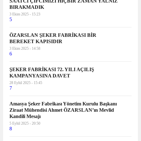
SAATCİ ÇİFCİMİZİ HİÇBİR ZAMAN YALNIZ
BIRAKMADIK
3 Ekim 2025 - 15:23
5
ÖZARSLAN ŞEKER FABRİKASI BİR
BEREKET KAPISIDIR
3 Ekim 2025 - 14:58
6
ŞEKER FABRİKASI 72. YILI AÇILIŞ
KAMPANYASINA DAVET
28 Eylül 2025 - 15:45
7
Amasya Şeker Fabrikası Yönetim Kurulu Başkanı
Ziraat Mühendisi Ahmet ÖZARSLAN’ın Mevlid
Kandili Mesajı
5 Eylül 2025 - 20:50
8