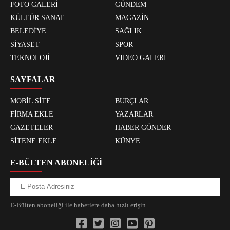
FOTO GALERİ
GÜNDEM
KÜLTÜR SANAT
MAGAZİN
BELEDİYE
SAĞLIK
SİYASET
SPOR
TEKNOLOJİ
VIDEO GALERİ
SAYFALAR
MOBİL SİTE
BURÇLAR
FİRMA EKLE
YAZARLAR
GAZETELER
HABER GÖNDER
SİTENE EKLE
KÜNYE
E-BÜLTEN ABONELİĞİ
E-Bülten aboneliği ile haberlere daha hızlı erişin.