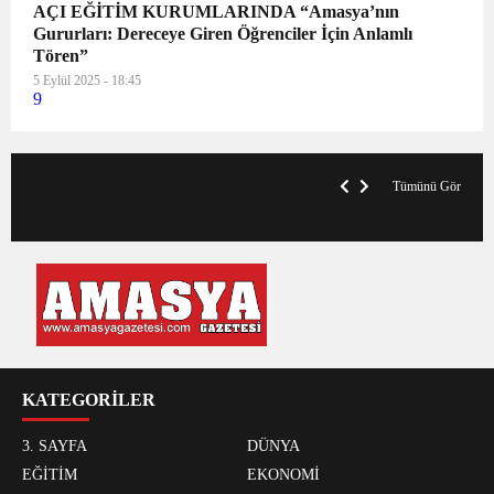
AÇI EĞİTİM KURUMLARINDA “Amasya’nın
Gururları: Dereceye Giren Öğrenciler İçin Anlamlı
Tören”
5 Eylül 2025 - 18:45
9
VegasHero Casino Test: Spiele, Boni &
T
Auszahlungen
A
Tümünü Gör
KATEGORİLER
3. SAYFA
DÜNYA
EĞİTİM
EKONOMİ