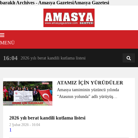
baraklı Archives - Amasya GazetesiAmasya Gazetesi
MENÜ
16:04
18:31
2026 yılı berat kandili kutlama listesi
AM
AN
ATAMIZ İÇİN YÜRÜDÜLER
Amasya tamiminin yüzüncü yılında
“Atasının yolunda” adlı yürüyüş
etkinliği gerçekleştirildi. Cumartesi
günü Taşova Baraklı şelalesine yürüyüş
etkinliği Sabuncuoğlu Şerefeddin
2026 yılı berat kandili kutlama listesi
Mesleki ve teknik Anadolu...
2 Şubat 2026 - 16:04
1